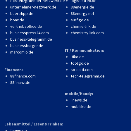
existenzgruender-netzwerk.de
logistiktreff.de
unternehmer-netzwerk.de
88energie.de
buerotipp.de
88energy.net
bonx.de
surfigo.de
vertriebsoffice.de
chemie-link.de
businesspress24.com
chemistry-link.com
business-telegramm.de
businessburger.de
IT / Kommunikation:
marcomio.de
itiko.de
tooligo.de
Finanzen:
so-co-it.com
88finance.com
tech-telegramm.de
88finanz.de
mobile/Handy:
iinews.de
mobiliko.de
Lebensmittel / Essen&Trinken:
fabino.de