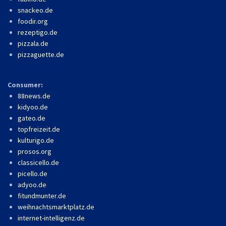
snackeo.de
foodir.org
rezeptigo.de
pizzala.de
pizzaguette.de
Consumer:
88news.de
kidyoo.de
gateo.de
topfreizeit.de
kulturigo.de
prosos.org
classicello.de
picello.de
adyoo.de
fitundmunter.de
weihnachtsmarktplatz.de
internet-intelligenz.de