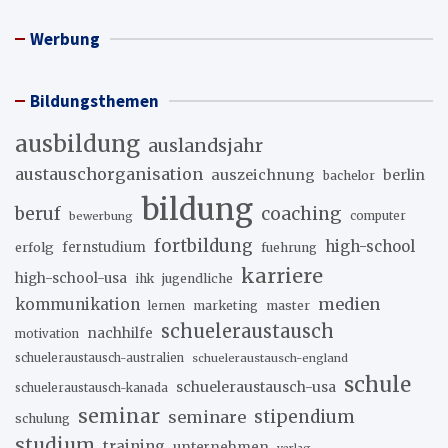
Werbung
Bildungsthemen
ausbildung
auslandsjahr
austauschorganisation
auszeichnung
berlin
bachelor
bildung
beruf
coaching
bewerbung
computer
fortbildung
high-school
erfolg
fernstudium
fuehrung
karriere
high-school-usa
ihk
jugendliche
medien
kommunikation
marketing
master
lernen
schueleraustausch
nachhilfe
motivation
schueleraustausch-australien
schueleraustausch-england
schule
schueleraustausch-usa
schueleraustausch-kanada
seminar
stipendium
seminare
schulung
studium
training
unternehmen