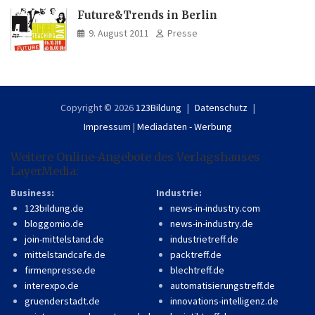
Future&Trends in Berlin
9. August 2011
Presse
Copyright © 2026
123Bildung
Datenschutz
Impressum
|
Mediadaten - Werbung
Weitere Online-Angebote des Verlagshauses
LayerMedia:
Business:
Industrie:
123bildung.de
news-in-industry.com
bloggomio.de
news-in-industry.de
join-mittelstand.de
industrietreff.de
mittelstandcafe.de
packtreff.de
firmenpresse.de
blechtreff.de
interexpo.de
automatisierungstreff.de
gruenderstadt.de
innovations-intelligenz.de