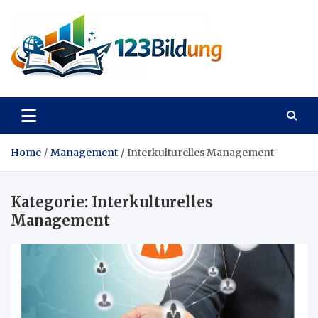
Skip
to
content
123Bildung
News und Infos aus dem Bildungswesen
Home
Management
Interkulturelles Management
Kategorie:
Interkulturelles
Management