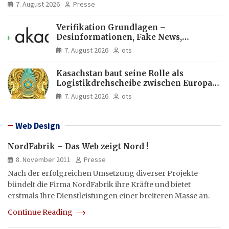
7. August 2026
Presse
Verifikation Grundlagen –
Desinformationen, Fake News,
manipulierte Inhalte | dpa-Akademie
7. August 2026
ots
Kasachstan baut seine Rolle als
Logistikdrehscheibe zwischen Europa
und Asien aus
7. August 2026
ots
Web Design
NordFabrik – Das Web zeigt Nord !
8. November 2011
Presse
Nach der erfolgreichen Umsetzung diverser Projekte
bündelt die Firma NordFabrik ihre Kräfte und bietet
erstmals Ihre Dienstleistungen einer breiteren Masse an.
Continue Reading