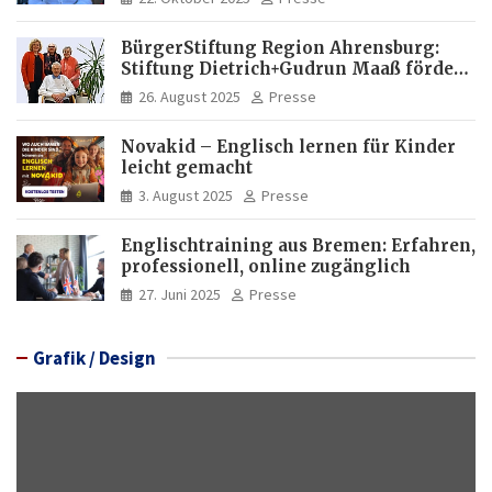
Internationaler Experte für Bildung
und Investitionen in Brasilien
BürgerStiftung Region Ahrensburg:
Stiftung Dietrich+Gudrun Maaß fördert
Deutschkenntnisse von Frauen
26. August 2025
Presse
Novakid – Englisch lernen für Kinder
leicht gemacht
3. August 2025
Presse
Englischtraining aus Bremen: Erfahren,
professionell, online zugänglich
27. Juni 2025
Presse
Grafik / Design