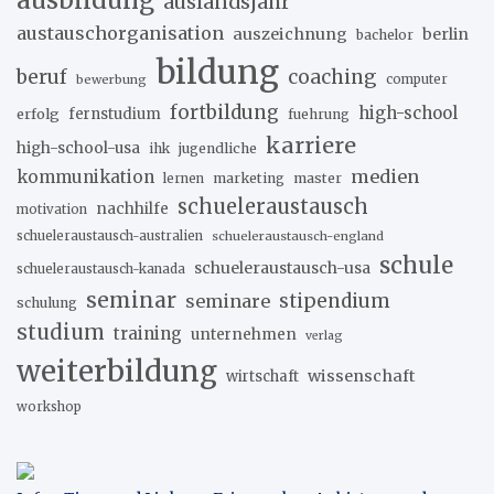
auslandsjahr
austauschorganisation
auszeichnung
berlin
bachelor
bildung
beruf
coaching
bewerbung
computer
fortbildung
high-school
erfolg
fernstudium
fuehrung
karriere
high-school-usa
ihk
jugendliche
medien
kommunikation
marketing
master
lernen
schueleraustausch
nachhilfe
motivation
schueleraustausch-australien
schueleraustausch-england
schule
schueleraustausch-usa
schueleraustausch-kanada
seminar
stipendium
seminare
schulung
studium
training
unternehmen
verlag
weiterbildung
wissenschaft
wirtschaft
workshop