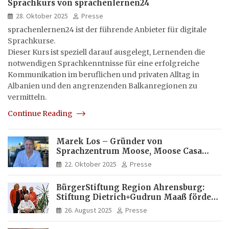
Sprachkurs von sprachenlernen24
28. Oktober 2025
Presse
sprachenlernen24 ist der führende Anbieter für digitale
Sprachkurse.
Dieser Kurs ist speziell darauf ausgelegt, Lernenden die
notwendigen Sprachkenntnisse für eine erfolgreiche
Kommunikation im beruflichen und privaten Alltag in
Albanien und den angrenzenden Balkanregionen zu
vermitteln.
Continue Reading
Marek Los – Gründer von
Sprachzentrum Moose, Moose Casa
Italia und Apartamento Brasil |
22. Oktober 2025
Presse
Internationaler Experte für Bildung
und Investitionen in Brasilien
BürgerStiftung Region Ahrensburg:
Stiftung Dietrich+Gudrun Maaß fördert
Deutschkenntnisse von Frauen
26. August 2025
Presse