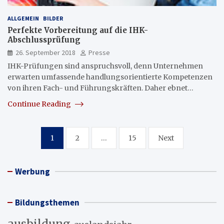
ALLGEMEIN
BILDER
Perfekte Vorbereitung auf die IHK-
Abschlussprüfung
26. September 2018
Presse
IHK-Prüfungen sind anspruchsvoll, denn Unternehmen
erwarten umfassende handlungsorientierte Kompetenzen
von ihren Fach- und Führungskräften. Daher ebnet…
Continue Reading
Seitennummerierung
1
2
…
15
Next
der
Beiträge
Werbung
Bildungsthemen
ausbildung