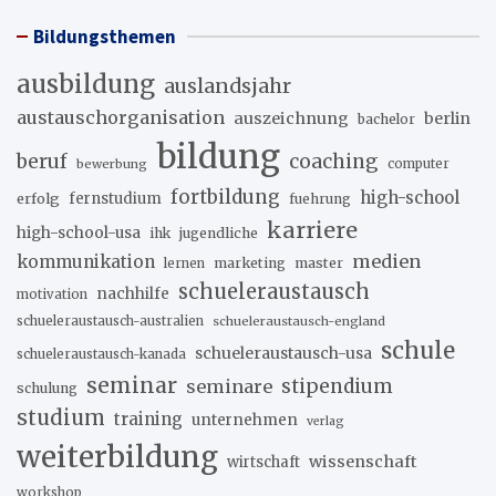
Bildungsthemen
ausbildung
auslandsjahr
austauschorganisation
auszeichnung
berlin
bachelor
bildung
beruf
coaching
bewerbung
computer
fortbildung
high-school
erfolg
fernstudium
fuehrung
karriere
high-school-usa
ihk
jugendliche
medien
kommunikation
marketing
master
lernen
schueleraustausch
nachhilfe
motivation
schueleraustausch-australien
schueleraustausch-england
schule
schueleraustausch-usa
schueleraustausch-kanada
seminar
stipendium
seminare
schulung
studium
training
unternehmen
verlag
weiterbildung
wissenschaft
wirtschaft
workshop