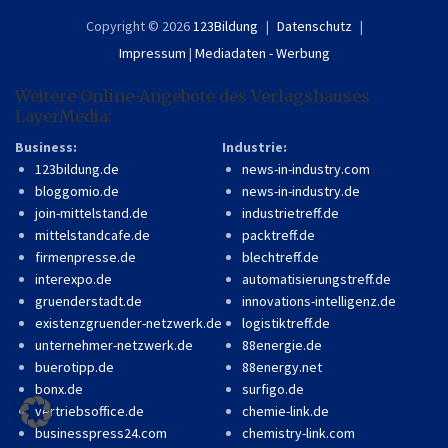
Copyright © 2026
123Bildung
Datenschutz
Impressum
|
Mediadaten - Werbung
Weitere Online-Angebote des Verlagshauses
LayerMedia:
Business:
Industrie:
123bildung.de
news-in-industry.com
bloggomio.de
news-in-industry.de
join-mittelstand.de
industrietreff.de
mittelstandcafe.de
packtreff.de
firmenpresse.de
blechtreff.de
interexpo.de
automatisierungstreff.de
gruenderstadt.de
innovations-intelligenz.de
existenzgruender-netzwerk.de
logistiktreff.de
unternehmer-netzwerk.de
88energie.de
buerotipp.de
88energy.net
bonx.de
surfigo.de
vertriebsoffice.de
chemie-link.de
businesspress24.com
chemistry-link.com