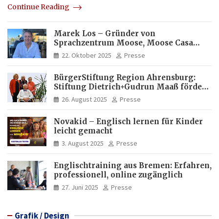
Continue Reading
Marek Los – Gründer von
Sprachzentrum Moose, Moose Casa
Italia und Apartamento Brasil |
22. Oktober 2025
Presse
Internationaler Experte für Bildung
und Investitionen in Brasilien
BürgerStiftung Region Ahrensburg:
Stiftung Dietrich+Gudrun Maaß fördert
Deutschkenntnisse von Frauen
26. August 2025
Presse
Novakid – Englisch lernen für Kinder
leicht gemacht
3. August 2025
Presse
Englischtraining aus Bremen: Erfahren,
professionell, online zugänglich
27. Juni 2025
Presse
Grafik / Design