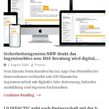
Sicherheitsingenieur.NRW denkt das
Ingenieurbüro neu: HSE-Beratung wird digital,
hybrid und multimedial
2. August 2026
Presse
Vom Einsatz beim Kunden bis zur App: Das Düsseldorfer
Unternehmen verbindet seit 2017 klassische
Ingenieurarbeit mit digitaler SiFa-Betreuung, hybrider
Ausbildung und eigenen Fachmedien.
Continue Reading
LD DIDACTIC geht nach Partnerschaft mit der S-