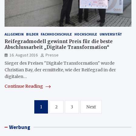
ALLGEMEIN
BILDER
FACHHOCHSCHULE
HOCHSCHULE
UNIVERSITÄT
Reifegradmodell gewinnt Preis für die beste
Abschlussarbeit „Digitale Transformation“
16. August 2016
Presse
Sieger des Preises "Digitale Transformation" wurde
Christian Bay, der ermittelte, wie der Reifegrad in der
digitalen…
Continue Reading
Seitennummerierung
1
2
3
Next
der
Beiträge
Werbung