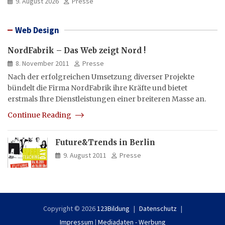
9. August 2026
Presse
Web Design
NordFabrik – Das Web zeigt Nord !
8. November 2011
Presse
Nach der erfolgreichen Umsetzung diverser Projekte
bündelt die Firma NordFabrik ihre Kräfte und bietet
erstmals Ihre Dienstleistungen einer breiteren Masse an.
Continue Reading
Future&Trends in Berlin
9. August 2011
Presse
Copyright © 2026
123Bildung
Datenschutz
Impressum
|
Mediadaten - Werbung