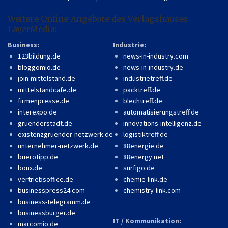
Weitere Online-Angebote des Verlagshauses
LayerMedia:
Business:
Industrie:
123bildung.de
news-in-industry.com
bloggomio.de
news-in-industry.de
join-mittelstand.de
industrietreff.de
mittelstandcafe.de
packtreff.de
firmenpresse.de
blechtreff.de
interexpo.de
automatisierungstreff.de
gruenderstadt.de
innovations-intelligenz.de
existenzgruender-netzwerk.de
logistiktreff.de
unternehmer-netzwerk.de
88energie.de
buerotipp.de
88energy.net
bonx.de
surfigo.de
vertriebsoffice.de
chemie-link.de
businesspress24.com
chemistry-link.com
business-telegramm.de
businessburger.de
IT / Kommunikation:
marcomio.de