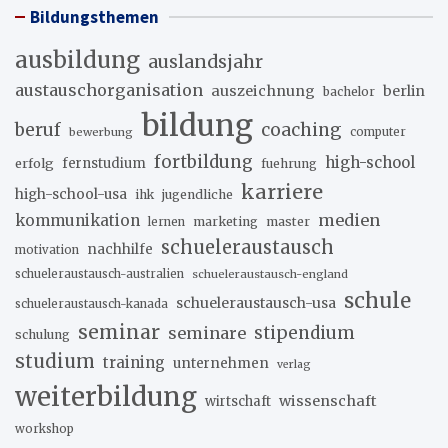
Bildungsthemen
ausbildung
auslandsjahr
austauschorganisation
auszeichnung
berlin
bachelor
bildung
beruf
coaching
bewerbung
computer
fortbildung
high-school
erfolg
fernstudium
fuehrung
karriere
high-school-usa
ihk
jugendliche
medien
kommunikation
marketing
master
lernen
schueleraustausch
nachhilfe
motivation
schueleraustausch-australien
schueleraustausch-england
schule
schueleraustausch-usa
schueleraustausch-kanada
seminar
stipendium
seminare
schulung
studium
training
unternehmen
verlag
weiterbildung
wissenschaft
wirtschaft
workshop