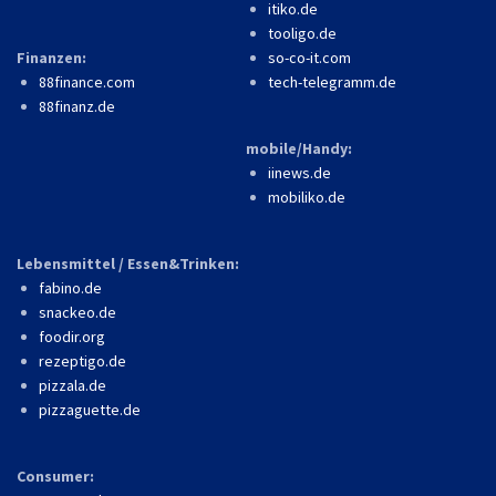
itiko.de
tooligo.de
Finanzen:
so-co-it.com
88finance.com
tech-telegramm.de
88finanz.de
mobile/Handy:
iinews.de
mobiliko.de
Lebensmittel / Essen&Trinken:
fabino.de
snackeo.de
foodir.org
rezeptigo.de
pizzala.de
pizzaguette.de
Consumer: