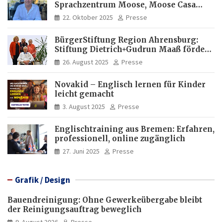
Sprachzentrum Moose, Moose Casa
Italia und Apartamento Brasil |
22. Oktober 2025
Presse
Internationaler Experte für Bildung
und Investitionen in Brasilien
BürgerStiftung Region Ahrensburg:
Stiftung Dietrich+Gudrun Maaß fördert
Deutschkenntnisse von Frauen
26. August 2025
Presse
Novakid – Englisch lernen für Kinder
leicht gemacht
3. August 2025
Presse
Englischtraining aus Bremen: Erfahren,
professionell, online zugänglich
27. Juni 2025
Presse
Grafik / Design
Bauendreinigung: Ohne Gewerkeübergabe bleibt
der Reinigungsauftrag beweglich
9. August 2026
Presse