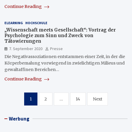
Continue Reading
ELEARNING
HOCHSCHULE
„Wissenschaft meets Gesellschaft“: Vortrag der
Psychologie zum Sinn und Zweck von
Tätowierungen
7. September 2020
Presse
Die Negativassoziationen entstammen einer Zeit, in der die
Körperbemalung vorwiegend in zwielichtigen Milieus und
gewaltaffinen Bereichen…
Continue Reading
Seitennummerierung
1
2
…
14
Next
der
Beiträge
Werbung