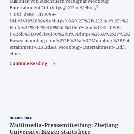
Millionen von Zuschauern verfügbar Moonbug
Entertainment Ltd. (https://c212.net/c/link/?
t=0&l=de&o=3113998-
1&h=3439528884&u=https%3A%2F%2Fc212.net%2Fc%2
Flink%2F%3Ft%3D0%26l%3Den%26o%3D3113998-
1%26h%3D3963190150%26u%3Dhttps%253A%252F%252
Fwww.moonbug.com%252F%26a%3DMoonbug%2BEnt
ertainment%2BLtd.&a=Moonbug+Entertainment+Ltd.),
eines…
Continue Reading
HOCHSCHULE
Multimedia-Pressemitteilung: Zhejiang
University: Bigger starts here