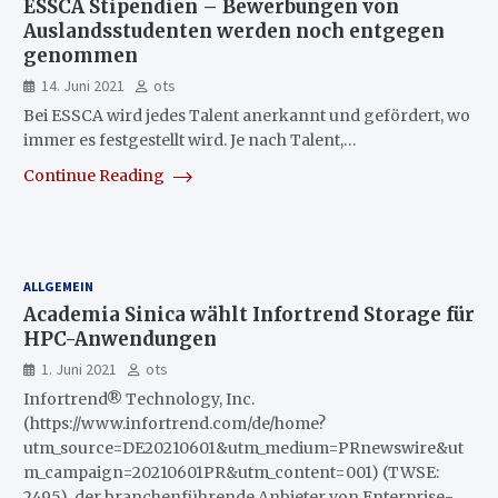
ESSCA Stipendien – Bewerbungen von
Auslandsstudenten werden noch entgegen
genommen
14. Juni 2021
ots
Bei ESSCA wird jedes Talent anerkannt und gefördert, wo
immer es festgestellt wird. Je nach Talent,…
Continue Reading
ALLGEMEIN
Academia Sinica wählt Infortrend Storage für
HPC-Anwendungen
1. Juni 2021
ots
Infortrend® Technology, Inc.
(https://www.infortrend.com/de/home?
utm_source=DE20210601&utm_medium=PRnewswire&ut
m_campaign=20210601PR&utm_content=001) (TWSE:
2495), der branchenführende Anbieter von Enterprise-