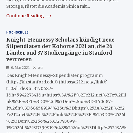
Storage, rüstet die Academia Sinica mit…
Continue Reading
HOCHSCHULE
Knight-Hennessy Scholars kündigt neue
Stipendiaten der Kohorte 2021 an, die 26
Länder und 37 Studiengänge in Stanford
vertreten
6. Mai 2021
ots
Das Knight-Hennessy-Stipendiatenprogramm
(https://kh.stanford.edu/) (https://c212.net/c/link/?
t=0&l=de&o=3150687-
1&h=594227341&u=https%3A%2F%2Fc212.net%2Fc%2Fli
nk%2F%3Ft%3D0%26l%3Den%26o%3D3150687-
1%26h%3D688589194%26u%3Dhttps%253A%252F%252
Fc212.net%252Fc%252Flink%252F%253Ft%253D0%2526l
%253Den%2526o%253D2793099-
1%2526h%253D3999197648%2526u%253Dhttp%25253A%