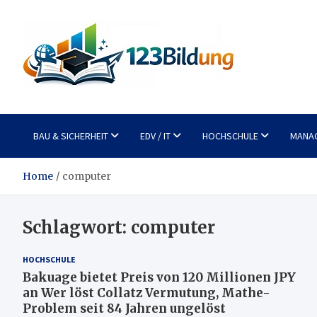
Skip
to
content
123Bildung
News und Infos aus dem Bildungswesen
BAU & SICHERHEIT
EDV / IT
HOCHSCHULE
MANA
Home
computer
Schlagwort:
computer
HOCHSCHULE
Bakuage bietet Preis von 120 Millionen JPY
an Wer löst Collatz Vermutung, Mathe-
Problem seit 84 Jahren ungelöst