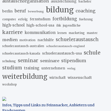
austauschorganisation
auszeichnung
bachelor
bildung
beruf
coaching
berlin
bewerbung
fortbildung
erfolg
fernstudium
fuehrung
computer
high-school
high-school-usa
ihk
jugendliche
karriere
kommunikation
marketing
master
lernen
schueleraustausch
medien
nachhilfe
motivation
schueleraustausch-australien
schueleraustausch-england
schule
schueleraustausch-usa
schueleraustausch-kanada
seminar
stipendium
seminare
schulung
studium
training
unternehmen
verlag
weiterbildung
wissenschaft
wirtschaft
workshop
Infos, Tipps und Links zu Feinsnacker, Anbietern und
Produzenten
.