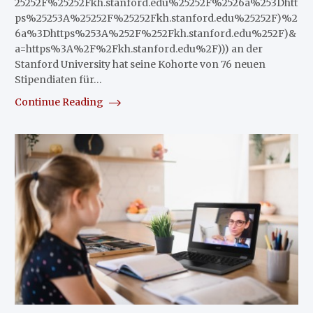
25252F%25252Fkh.stanford.edu%25252F%2526a%253Dhtt
ps%25253A%25252F%25252Fkh.stanford.edu%25252F)%2
6a%3Dhttps%253A%252F%252Fkh.stanford.edu%252F)&
a=https%3A%2F%2Fkh.stanford.edu%2F))) an der
Stanford University hat seine Kohorte von 76 neuen
Stipendiaten für…
Continue Reading