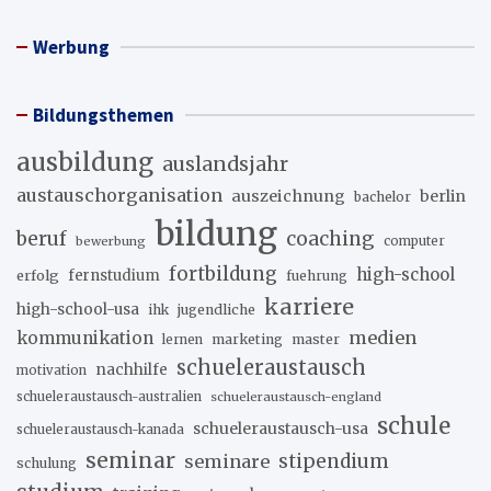
der
Beiträge
Werbung
Bildungsthemen
ausbildung
auslandsjahr
austauschorganisation
auszeichnung
berlin
bachelor
bildung
beruf
coaching
bewerbung
computer
fortbildung
high-school
erfolg
fernstudium
fuehrung
karriere
high-school-usa
ihk
jugendliche
medien
kommunikation
marketing
master
lernen
schueleraustausch
nachhilfe
motivation
schueleraustausch-australien
schueleraustausch-england
schule
schueleraustausch-usa
schueleraustausch-kanada
seminar
stipendium
seminare
schulung