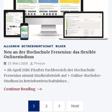
ALLGEMEIN
BETRIEBSWIRTSCHAFT
BILDER
Neu an der Hochschule Fresenius: das flexible
Onlinestudium
15. März 2016
Presse
+ Ab April 2016: Fünfter Fachbereich der Hochschule
Fresenius nimmt Studienbetrieb auf + Online-Bachelor-
Studium in Betriebswirtschaftslehre…
Continue Reading
Seitennummerierung
1
2
3
Next