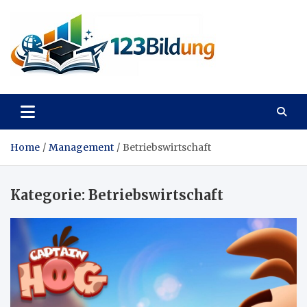
Skip
to
content
123Bildung
News und Infos aus dem Bildungswesen
Home
Management
Betriebswirtschaft
Kategorie:
Betriebswirtschaft