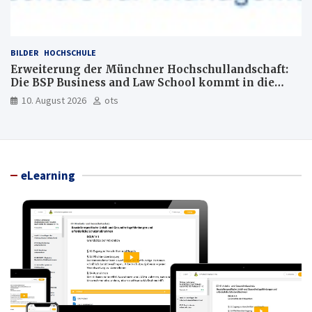
BILDER
HOCHSCHULE
Erweiterung der Münchner Hochschullandschaft:
Die BSP Business and Law School kommt in die
Maxvorstadt
10. August 2026
ots
eLearning