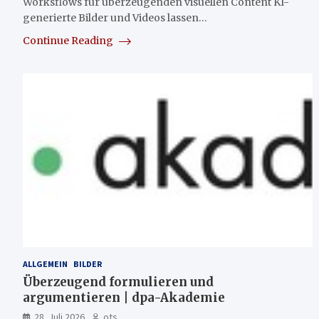
Worksflows für überzeugenden visuellen Content KI-
generierte Bilder und Videos lassen…
Continue Reading
ALLGEMEIN
BILDER
Überzeugend formulieren und
argumentieren | dpa-Akademie
28. Juli 2026
ots