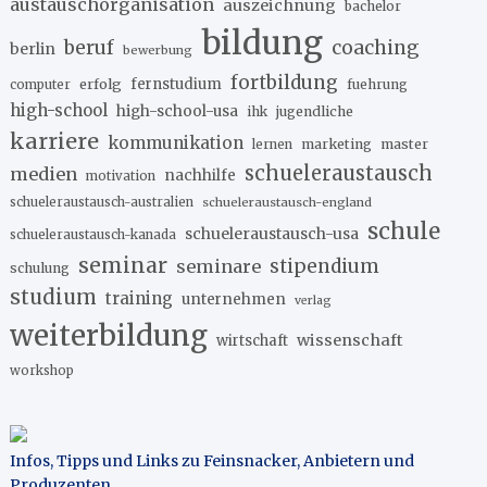
austauschorganisation
auszeichnung
bachelor
bildung
beruf
coaching
berlin
bewerbung
fortbildung
erfolg
fernstudium
fuehrung
computer
high-school
high-school-usa
ihk
jugendliche
karriere
kommunikation
marketing
master
lernen
schueleraustausch
medien
nachhilfe
motivation
schueleraustausch-australien
schueleraustausch-england
schule
schueleraustausch-usa
schueleraustausch-kanada
seminar
stipendium
seminare
schulung
studium
training
unternehmen
verlag
weiterbildung
wissenschaft
wirtschaft
workshop
Infos, Tipps und Links zu Feinsnacker, Anbietern und
Produzenten
.