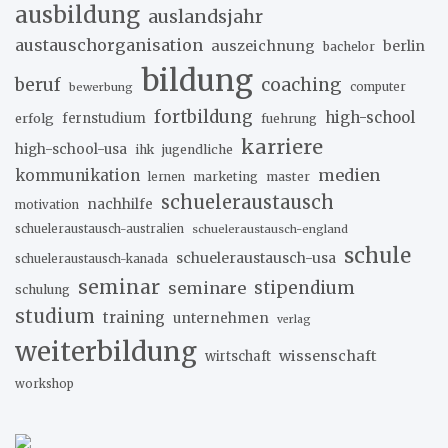
ausbildung
auslandsjahr
austauschorganisation
auszeichnung
berlin
bachelor
bildung
beruf
coaching
bewerbung
computer
fortbildung
high-school
erfolg
fernstudium
fuehrung
karriere
high-school-usa
ihk
jugendliche
medien
kommunikation
marketing
master
lernen
schueleraustausch
nachhilfe
motivation
schueleraustausch-australien
schueleraustausch-england
schule
schueleraustausch-usa
schueleraustausch-kanada
seminar
stipendium
seminare
schulung
studium
training
unternehmen
verlag
weiterbildung
wissenschaft
wirtschaft
workshop