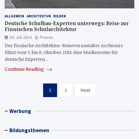
ALLGEMEIN
ARCHITEKTUR
BILDER
Deutsche Schulbau-Experten unterwegs: Reise zur
Finnischen Schularchitektur
16. Juli 2014
Presse
Der finnische Architektur-Reiseveranstalter Archtours
führt vom 5. bis 8. Oktober 2014 eine Studienreise für
deutsche Experten…
Continue Reading
Seitennummerierung
1
2
Next
der
Beiträge
Werbung
Bildungsthemen