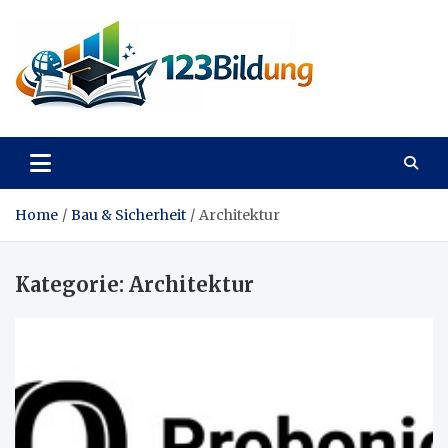
Skip
to
content
123Bildung
News und Infos aus dem Bildungswesen
Home
Bau & Sicherheit
Architektur
Kategorie:
Architektur