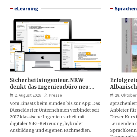
eLearning
Sprachen
Sicherheitsingenieur.NRW
Erfolgrei
denkt das Ingenieurbüro neu:
Albanisch
HSE-Beratung wird digital,
sprachen
2. August 2026
Presse
28. Oktober
hybrid und multimedial
Vom Einsatz beim Kunden bis zur App: Das
sprachenler
Düsseldorfer Unternehmen verbindet seit
Anbieter für
2017 klassische Ingenieurarbeit mit
Dieser Kurs i
digitaler SiFa-Betreuung, hybrider
Lernenden d
Ausbildung und eigenen Fachmedien.
Sprachkenntn