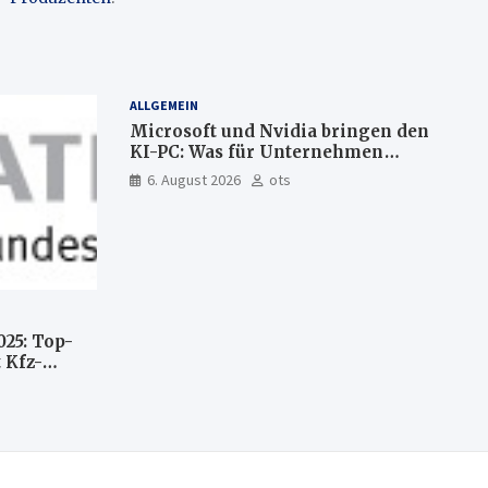
ALLGEMEIN
Microsoft und Nvidia bringen den
KI-PC: Was für Unternehmen
künftig direkt auf Ihrem Computer
6. August 2026
ots
läuft und was weiter in der Cloud
bleibt
025: Top-
 Kfz-
n
llte