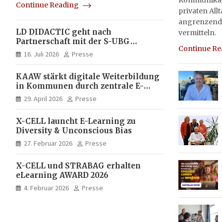
Kommunikati
Continue Reading
privaten All
angrenzend
LD DIDACTIC geht nach
vermitteln.
Partnerschaft mit der S-UBG
Continue R
vollständig in Unternehmerhand
16. Juli 2026
Presse
KAAW stärkt digitale Weiterbildung
in Kommunen durch zentrale E-
Learning Plattform von X-CELL
29. April 2026
Presse
X-CELL launcht E-Learning zu
Diversity & Unconscious Bias
27. Februar 2026
Presse
X-CELL und STRABAG erhalten
eLearning AWARD 2026
4. Februar 2026
Presse