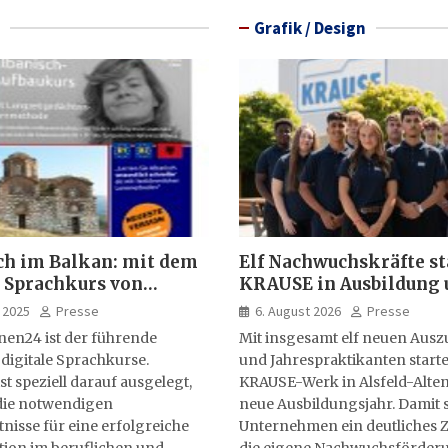
Grafik / Design
ch im Balkan: mit dem
Elf Nachwuchskräfte st
 Sprachkurs von
KRAUSE in Ausbildung 
lernen24
Jahrespraktikum
 2025
Presse
6. August 2026
Presse
nen24 ist der führende
Mit insgesamt elf neuen Aus
 digitale Sprachkurse.
und Jahrespraktikanten starte
st speziell darauf ausgelegt,
KRAUSE-Werk in Alsfeld-Alten
ie notwendigen
neue Ausbildungsjahr. Damit s
isse für eine erfolgreiche
Unternehmen ein deutliches Z