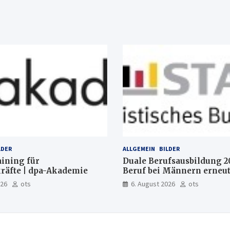
LDER
ALLGEMEIN
BILDER
aining für
Duale Berufsausbildung 2
räfte | dpa-Akademie
Beruf bei Männern erneut
Mechatroniker, bei Fraue
026
ots
6. August 2026
ots
medizinische Fachangeste