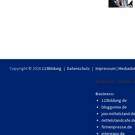
Copyright © 2026
123Bildung
Datenschutz
Impressum
|
Mediadat
Weitere Online-
Business:
123bildung.de
bloggomio.de
join-mittelstand.d
mittelstandcafe.d
firmenpresse.de
interexpo.de