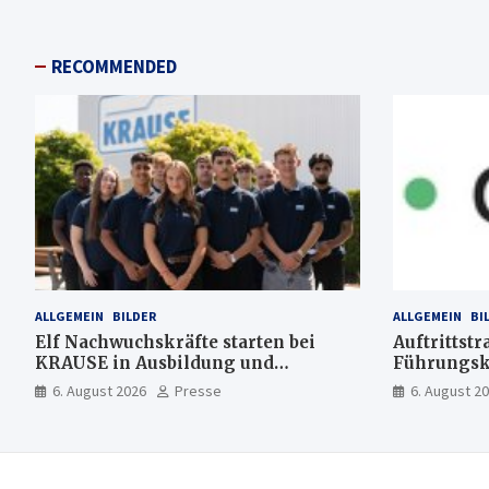
RECOMMENDED
ALLGEMEIN
BILDER
ALLGEMEIN
BI
Elf Nachwuchskräfte starten bei
Auftrittstr
KRAUSE in Ausbildung und
Führungsk
Jahrespraktikum
6. August 2026
Presse
6. August 2