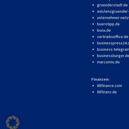
gruenderstadt.de
existenzgruender
unternehmer-netz
buerotipp.de
bonx.de
vertriebsoffice.de
businesspress24
business-telegra
businessburger.d
marcomio.de
Finanzen:
88finance.com
88finanz.de