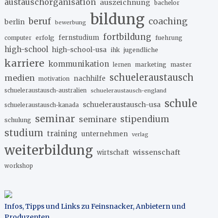
austauschorganisation
auszeichnung
bachelor
bildung
beruf
coaching
berlin
bewerbung
fortbildung
erfolg
fernstudium
fuehrung
computer
high-school
high-school-usa
ihk
jugendliche
karriere
kommunikation
marketing
master
lernen
schueleraustausch
medien
nachhilfe
motivation
schueleraustausch-australien
schueleraustausch-england
schule
schueleraustausch-usa
schueleraustausch-kanada
seminar
stipendium
seminare
schulung
studium
training
unternehmen
verlag
weiterbildung
wissenschaft
wirtschaft
workshop
Infos, Tipps und Links zu Feinsnacker, Anbietern und
Produzenten
.