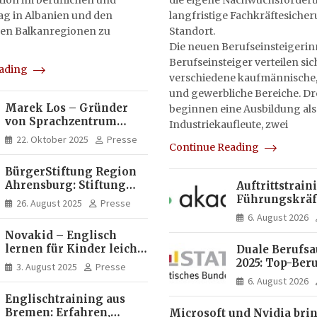
on im beruflichen und
die eigene Nachwuchsförderu
tag in Albanien und den
langfristige Fachkräftesiche
en Balkanregionen zu
Standort.
Die neuen Berufseinsteigeri
Berufseinsteiger verteilen sic
eading
verschiedene kaufmännische,
und gewerbliche Bereiche. Dr
Marek Los – Gründer
beginnen eine Ausbildung als
von Sprachzentrum
Industriekaufleute, zwei
Moose, Moose Casa
22. Oktober 2025
Presse
Continue Reading
Italia und Apartamento
Brasil | Internationaler
BürgerStiftung Region
Experte für Bildung und
Ahrensburg: Stiftung
Auftrittstrain
Investitionen in
Dietrich+Gudrun Maaß
Führungskräft
Brasilien
26. August 2025
Presse
fördert
Akademie
6. August 2026
Deutschkenntnisse von
Novakid – Englisch
Frauen
lernen für Kinder leicht
Duale Berufs
gemacht
2025: Top-Beru
3. August 2025
Presse
Männern erne
6. August 2026
Mechatroniker
Englischtraining aus
Frauen mediz
Bremen: Erfahren,
Microsoft und Nvidia bri
Fachangestell