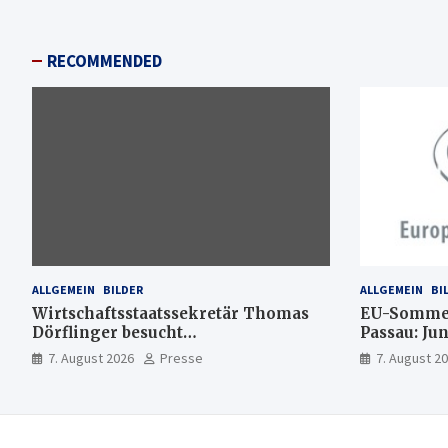
RECOMMENDED
ALLGEMEIN
BILDER
ALLGEMEIN
BI
Wirtschaftsstaatssekretär Thomas
EU-Sommer
Dörflinger besucht
Passau: Ju
Handwerksbetrieb im
Ideen für 
7. August 2026
Presse
7. August 2
Kammerbezirk Freiburg