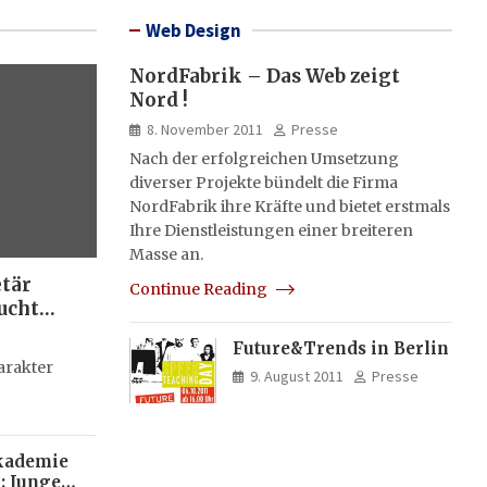
Web Design
NordFabrik – Das Web zeigt
Nord !
8. November 2011
Presse
Nach der erfolgreichen Umsetzung
diverser Projekte bündelt die Firma
NordFabrik ihre Kräfte und bietet erstmals
Ihre Dienstleistungen einer breiteren
Masse an.
etär
Continue Reading
ucht
Future&Trends in Berlin
g
arakter
9. August 2011
Presse
kademie
: Junge