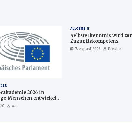
ALLGEMEIN
Selbsterkenntnis wird zur
Zukunftskompetenz
7. August 2026
Presse
LDER
akademie 2026 in
nge Menschen entwickeln
Europas Zukunft
026
ots