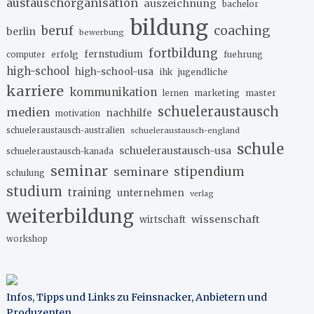
austauschorganisation
auszeichnung
bachelor
bildung
beruf
coaching
berlin
bewerbung
fortbildung
erfolg
fernstudium
fuehrung
computer
high-school
high-school-usa
ihk
jugendliche
karriere
kommunikation
marketing
master
lernen
schueleraustausch
medien
nachhilfe
motivation
schueleraustausch-australien
schueleraustausch-england
schule
schueleraustausch-usa
schueleraustausch-kanada
seminar
stipendium
seminare
schulung
studium
training
unternehmen
verlag
weiterbildung
wissenschaft
wirtschaft
workshop
Infos, Tipps und Links zu Feinsnacker, Anbietern und
Produzenten
.