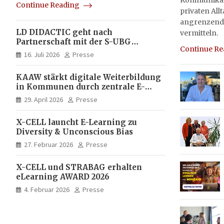
Kommunikati
Continue Reading
privaten All
angrenzend
LD DIDACTIC geht nach
vermitteln.
Partnerschaft mit der S-UBG
Continue R
vollständig in Unternehmerhand
16. Juli 2026
Presse
KAAW stärkt digitale Weiterbildung
in Kommunen durch zentrale E-
Learning Plattform von X-CELL
29. April 2026
Presse
X-CELL launcht E-Learning zu
Diversity & Unconscious Bias
27. Februar 2026
Presse
X-CELL und STRABAG erhalten
eLearning AWARD 2026
4. Februar 2026
Presse