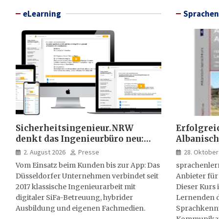
eLearning
Sprachen
Sicherheitsingenieur.NRW
Erfolgrei
denkt das Ingenieurbüro neu:
Albanisch
HSE-Beratung wird digital,
sprachen
2. August 2026
Presse
28. Oktober
hybrid und multimedial
Vom Einsatz beim Kunden bis zur App: Das
sprachenler
Düsseldorfer Unternehmen verbindet seit
Anbieter für
2017 klassische Ingenieurarbeit mit
Dieser Kurs i
digitaler SiFa-Betreuung, hybrider
Lernenden d
Ausbildung und eigenen Fachmedien.
Sprachkenntn