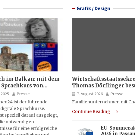
Grafik / Design
ch im Balkan: mit dem
Wirtschaftsstaatssekr
 Sprachkurs von
Thomas Dörflinger bes
lernen24
Handwerksbetrieb im
 2025
Presse
7. August 2026
Presse
Kammerbezirk Freibur
nen24 ist der führende
Familienunternehmen mit Ch
 digitale Sprachkurse.
Continue Reading
st speziell darauf ausgelegt,
ie notwendigen
EU-Sommera
isse für eine erfolgreiche
2026 in Passau