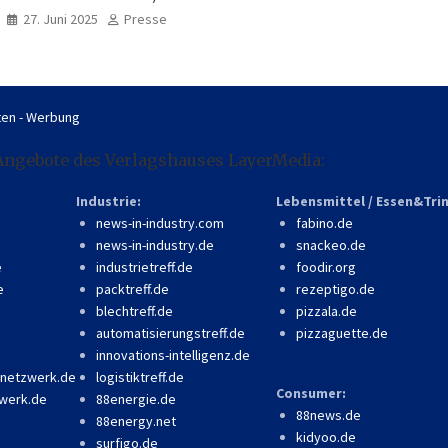
professionell, online
27. Juni 2025
Presse
zugänglich
en - Werbung
Angebote des Verlagshauses LayerMedia:
Industrie:
Lebensmittel / Essen&Tri
news-in-industry.com
fabino.de
news-in-industry.de
snackeo.de
e
industrietreff.de
foodir.org
e
packtreff.de
rezeptigo.de
blechtreff.de
pizzala.de
automatisierungstreff.de
pizzaguette.de
innovations-intelligenz.de
-netzwerk.de
logistiktreff.de
Consumer:
werk.de
88energie.de
88news.de
88energy.net
kidyoo.de
surfigo.de