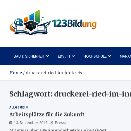
Skip
to
content
123Bildung
News und Infos aus dem Bildungswesen
BAU & SICHERHEIT
EDV / IT
HOCHSCHULE
MANA
Home
druckerei-ried-im-innkreis
Schlagwort:
druckerei-ried-im-in
ALLGEMEIN
Arbeitsplätze für die Zukunft
13. Dezember 2019
Presse
Mit etwas über 9% Jugendarbeitslosigkeit (Wert