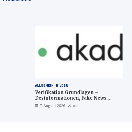
ALLGEMEIN
BILDER
Verifikation Grundlagen –
Desinformationen, Fake News,
manipulierte Inhalte | dpa-
7. August 2026
ots
Akademie