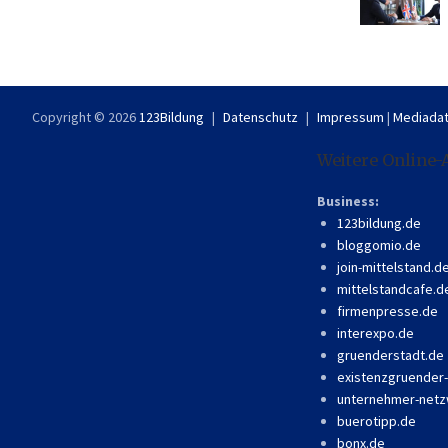
Copyright © 2026
123Bildung
Datenschutz
Impressum
|
Mediadat
Weitere Online-
Business:
123bildung.de
bloggomio.de
join-mittelstand.d
mittelstandcafe.d
firmenpresse.de
interexpo.de
gruenderstadt.de
existenzgruender
unternehmer-netz
buerotipp.de
bonx.de