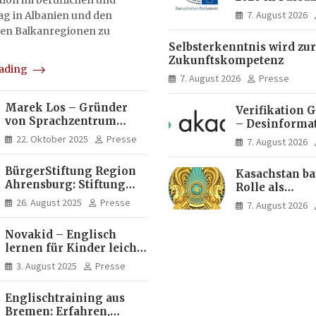
on im beruflichen und
Menschen ent
7. August 2026
tag in Albanien und den
Ideen für Eur
en Balkanregionen zu
Zukunft
Selbsterkenntnis wird zur
Zukunftskompetenz
eading
7. August 2026
Presse
Marek Los – Gründer
Verifikation 
von Sprachzentrum
– Desinforma
Moose, Moose Casa
Fake News, ma
22. Oktober 2025
Presse
7. August 2026
Italia und Apartamento
Inhalte | dpa
Brasil | Internationaler
BürgerStiftung Region
Kasachstan ba
Experte für Bildung und
Ahrensburg: Stiftung
Rolle als
Investitionen in
Dietrich+Gudrun Maaß
Logistikdrehs
Brasilien
26. August 2025
Presse
7. August 2026
fördert
zwischen Eur
Deutschkenntnisse von
Asien aus
Novakid – Englisch
Frauen
lernen für Kinder leicht
gemacht
3. August 2025
Presse
Englischtraining aus
Bremen: Erfahren,