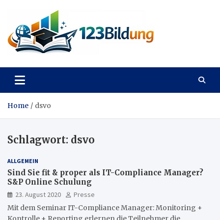
Skip
to
content
123Bildung
News und Infos aus dem Bildungswesen
Home
dsvo
Schlagwort:
dsvo
ALLGEMEIN
Sind Sie fit & proper als IT-Compliance Manager?
S&P Online Schulung
23. August 2020
Presse
Mit dem Seminar IT-Compliance Manager: Monitoring +
Kontrolle + Reporting erlernen die Teilnehmer die