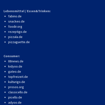
Lebensmittel / Essen&Trinken:
fabino.de
snackeo.de
foodir.org
rezeptigo.de
pizzala.de
pizzaguette.de
Consumer:
88news.de
kidyoo.de
gateo.de
topfreizeit.de
kulturigo.de
prosos.org
classicello.de
picello.de
adyoo.de