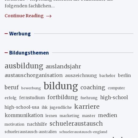
folgenden fachlichen…
Continue Reading
Werbung
Bildungsthemen
ausbildung
auslandsjahr
austauschorganisation
auszeichnung
berlin
bachelor
bildung
beruf
coaching
bewerbung
computer
fortbildung
high-school
erfolg
fernstudium
fuehrung
karriere
high-school-usa
ihk
jugendliche
medien
kommunikation
marketing
master
lernen
schueleraustausch
nachhilfe
motivation
schueleraustausch-australien
schueleraustausch-england