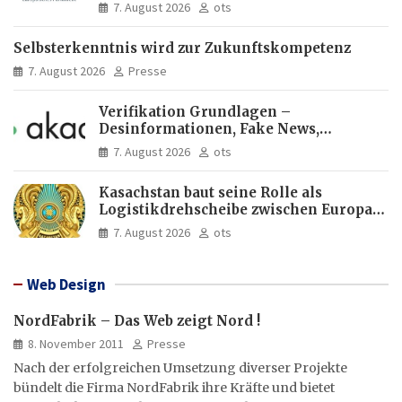
Europas Zukunft
7. August 2026
ots
Selbsterkenntnis wird zur Zukunftskompetenz
7. August 2026
Presse
Verifikation Grundlagen –
Desinformationen, Fake News,
manipulierte Inhalte | dpa-Akademie
7. August 2026
ots
Kasachstan baut seine Rolle als
Logistikdrehscheibe zwischen Europa
und Asien aus
7. August 2026
ots
Web Design
NordFabrik – Das Web zeigt Nord !
8. November 2011
Presse
Nach der erfolgreichen Umsetzung diverser Projekte
bündelt die Firma NordFabrik ihre Kräfte und bietet