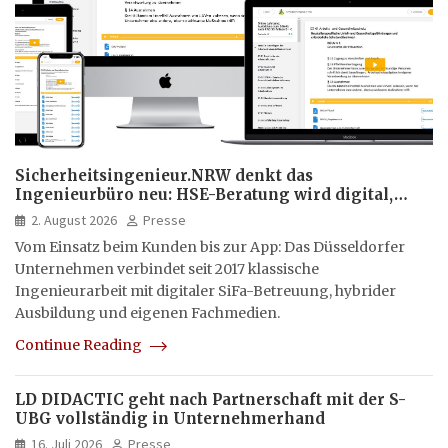
Sicherheitsingenieur.NRW denkt das
Ingenieurbüro neu: HSE-Beratung wird digital,
hybrid und multimedial
2. August 2026
Presse
Vom Einsatz beim Kunden bis zur App: Das Düsseldorfer
Unternehmen verbindet seit 2017 klassische
Ingenieurarbeit mit digitaler SiFa-Betreuung, hybrider
Ausbildung und eigenen Fachmedien.
Continue Reading
LD DIDACTIC geht nach Partnerschaft mit der S-
UBG vollständig in Unternehmerhand
16. Juli 2026
Presse