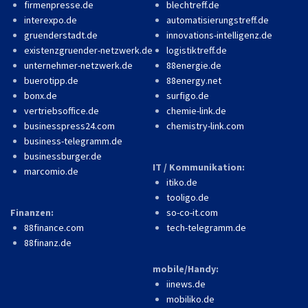
firmenpresse.de
blechtreff.de
interexpo.de
automatisierungstreff.de
gruenderstadt.de
innovations-intelligenz.de
existenzgruender-netzwerk.de
logistiktreff.de
unternehmer-netzwerk.de
88energie.de
buerotipp.de
88energy.net
bonx.de
surfigo.de
vertriebsoffice.de
chemie-link.de
businesspress24.com
chemistry-link.com
business-telegramm.de
businessburger.de
IT / Kommunikation:
marcomio.de
itiko.de
tooligo.de
Finanzen:
so-co-it.com
88finance.com
tech-telegramm.de
88finanz.de
mobile/Handy:
iinews.de
mobiliko.de