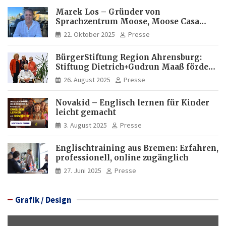
Marek Los – Gründer von
Sprachzentrum Moose, Moose Casa
Italia und Apartamento Brasil |
22. Oktober 2025
Presse
Internationaler Experte für Bildung
und Investitionen in Brasilien
BürgerStiftung Region Ahrensburg:
Stiftung Dietrich+Gudrun Maaß fördert
Deutschkenntnisse von Frauen
26. August 2025
Presse
Novakid – Englisch lernen für Kinder
leicht gemacht
3. August 2025
Presse
Englischtraining aus Bremen: Erfahren,
professionell, online zugänglich
27. Juni 2025
Presse
Grafik / Design