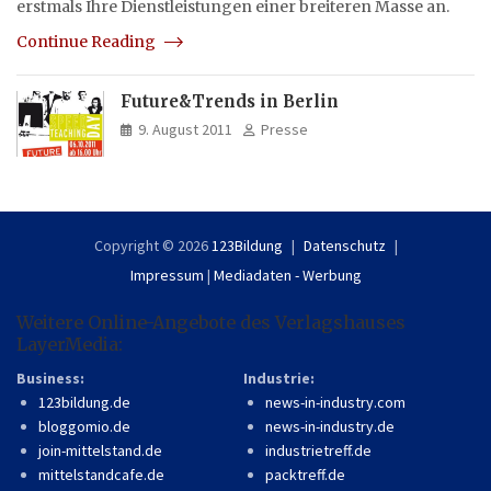
erstmals Ihre Dienstleistungen einer breiteren Masse an.
Continue Reading
Future&Trends in Berlin
9. August 2011
Presse
Copyright © 2026
123Bildung
Datenschutz
Impressum
|
Mediadaten - Werbung
Weitere Online-Angebote des Verlagshauses
LayerMedia:
Business:
Industrie:
123bildung.de
news-in-industry.com
bloggomio.de
news-in-industry.de
join-mittelstand.de
industrietreff.de
mittelstandcafe.de
packtreff.de