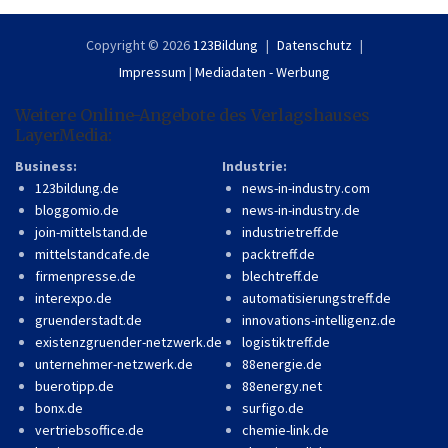
Copyright © 2026
123Bildung
Datenschutz
Impressum
|
Mediadaten - Werbung
Weitere Online-Angebote des Verlagshauses
LayerMedia:
Business:
Industrie:
123bildung.de
news-in-industry.com
bloggomio.de
news-in-industry.de
join-mittelstand.de
industrietreff.de
mittelstandcafe.de
packtreff.de
firmenpresse.de
blechtreff.de
interexpo.de
automatisierungstreff.de
gruenderstadt.de
innovations-intelligenz.de
existenzgruender-netzwerk.de
logistiktreff.de
unternehmer-netzwerk.de
88energie.de
buerotipp.de
88energy.net
bonx.de
surfigo.de
vertriebsoffice.de
chemie-link.de