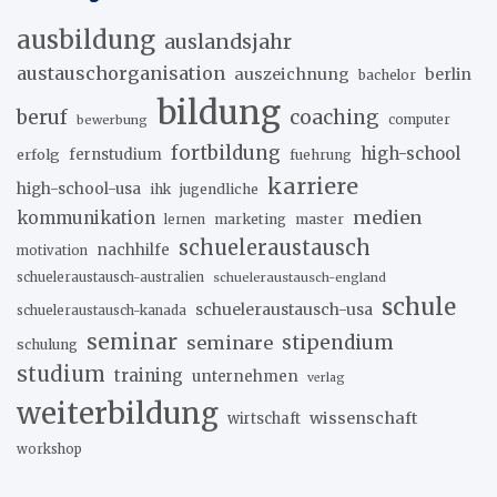
ausbildung
auslandsjahr
austauschorganisation
auszeichnung
berlin
bachelor
bildung
beruf
coaching
bewerbung
computer
fortbildung
high-school
erfolg
fernstudium
fuehrung
karriere
high-school-usa
ihk
jugendliche
medien
kommunikation
marketing
master
lernen
schueleraustausch
nachhilfe
motivation
schueleraustausch-australien
schueleraustausch-england
schule
schueleraustausch-usa
schueleraustausch-kanada
seminar
stipendium
seminare
schulung
studium
training
unternehmen
verlag
weiterbildung
wissenschaft
wirtschaft
workshop