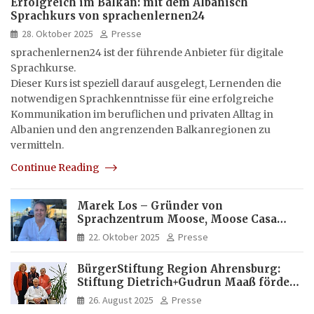
Erfolgreich im Balkan: mit dem Albanisch
Sprachkurs von sprachenlernen24
28. Oktober 2025
Presse
sprachenlernen24 ist der führende Anbieter für digitale
Sprachkurse.
Dieser Kurs ist speziell darauf ausgelegt, Lernenden die
notwendigen Sprachkenntnisse für eine erfolgreiche
Kommunikation im beruflichen und privaten Alltag in
Albanien und den angrenzenden Balkanregionen zu
vermitteln.
Continue Reading
Marek Los – Gründer von
Sprachzentrum Moose, Moose Casa
Italia und Apartamento Brasil |
22. Oktober 2025
Presse
Internationaler Experte für Bildung
und Investitionen in Brasilien
BürgerStiftung Region Ahrensburg:
Stiftung Dietrich+Gudrun Maaß fördert
Deutschkenntnisse von Frauen
26. August 2025
Presse