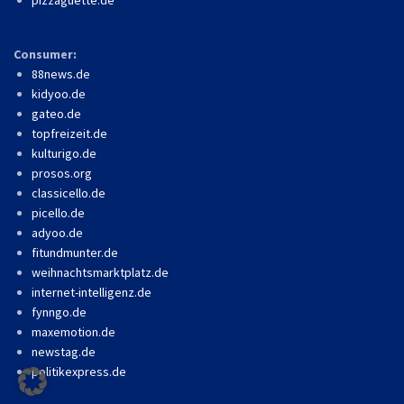
pizzaguette.de
Consumer:
88news.de
kidyoo.de
gateo.de
topfreizeit.de
kulturigo.de
prosos.org
classicello.de
picello.de
adyoo.de
fitundmunter.de
weihnachtsmarktplatz.de
internet-intelligenz.de
fynngo.de
maxemotion.de
newstag.de
politikexpress.de