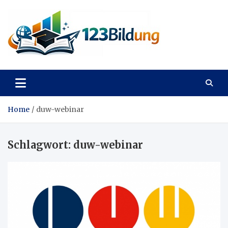
Skip
to
content
123Bildung
News und Infos aus dem Bildungswesen
Home
duw-webinar
Schlagwort:
duw-webinar