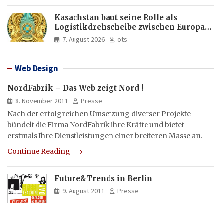
Kasachstan baut seine Rolle als
Logistikdrehscheibe zwischen Europa
und Asien aus
7. August 2026
ots
Web Design
NordFabrik – Das Web zeigt Nord !
8. November 2011
Presse
Nach der erfolgreichen Umsetzung diverser Projekte
bündelt die Firma NordFabrik ihre Kräfte und bietet
erstmals Ihre Dienstleistungen einer breiteren Masse an.
Continue Reading
Future&Trends in Berlin
9. August 2011
Presse