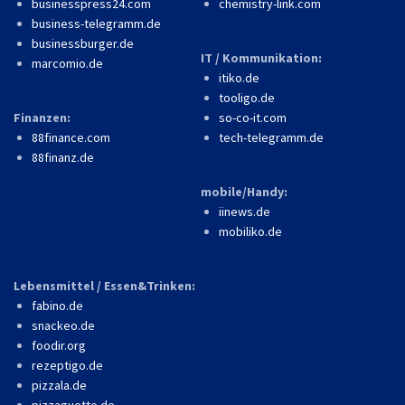
businesspress24.com
chemistry-link.com
business-telegramm.de
businessburger.de
IT / Kommunikation:
marcomio.de
itiko.de
tooligo.de
Finanzen:
so-co-it.com
88finance.com
tech-telegramm.de
88finanz.de
mobile/Handy:
iinews.de
mobiliko.de
Lebensmittel / Essen&Trinken:
fabino.de
snackeo.de
foodir.org
rezeptigo.de
pizzala.de