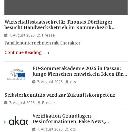
Wirtschaftsstaatssekretär Thomas Dörflinger
besucht Handwerksbetrieb im Kammerbezirk
Freiburg
7. August 2026
Presse
Familienunternehmen mit Charakter
Continue Reading
EU-Sommerakademie 2026 in Passau:
Junge Menschen entwickeln Ideen für
Europas Zukunft
7. August 2026
ots
Selbsterkenntnis wird zur Zukunftskompetenz
7. August 2026
Presse
Verifikation Grundlagen –
Desinformationen, Fake News,
manipulierte Inhalte | dpa-Akademie
7. August 2026
ots