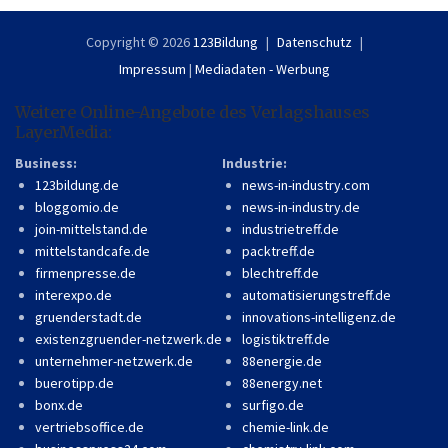
Copyright © 2026
123Bildung
Datenschutz
Impressum
|
Mediadaten - Werbung
Weitere Online-Angebote des Verlagshauses
LayerMedia:
Business:
Industrie:
123bildung.de
news-in-industry.com
bloggomio.de
news-in-industry.de
join-mittelstand.de
industrietreff.de
mittelstandcafe.de
packtreff.de
firmenpresse.de
blechtreff.de
interexpo.de
automatisierungstreff.de
gruenderstadt.de
innovations-intelligenz.de
existenzgruender-netzwerk.de
logistiktreff.de
unternehmer-netzwerk.de
88energie.de
buerotipp.de
88energy.net
bonx.de
surfigo.de
vertriebsoffice.de
chemie-link.de