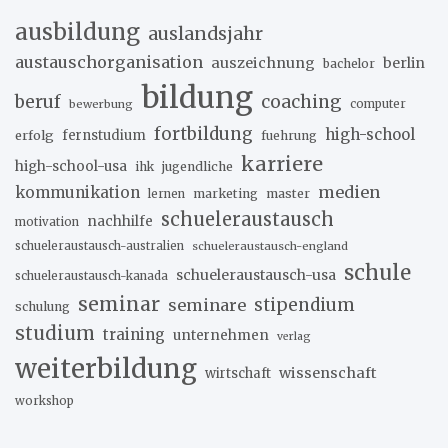
ausbildung
auslandsjahr
austauschorganisation
auszeichnung
berlin
bachelor
bildung
beruf
coaching
bewerbung
computer
fortbildung
high-school
erfolg
fernstudium
fuehrung
karriere
high-school-usa
ihk
jugendliche
medien
kommunikation
marketing
master
lernen
schueleraustausch
nachhilfe
motivation
schueleraustausch-australien
schueleraustausch-england
schule
schueleraustausch-usa
schueleraustausch-kanada
seminar
stipendium
seminare
schulung
studium
training
unternehmen
verlag
weiterbildung
wissenschaft
wirtschaft
workshop