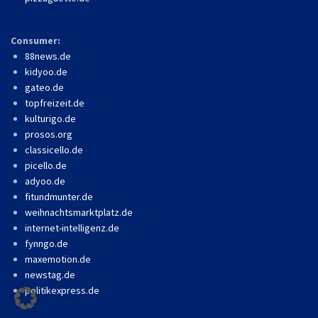
Consumer:
88news.de
kidyoo.de
gateo.de
topfreizeit.de
kulturigo.de
prosos.org
classicello.de
picello.de
adyoo.de
fitundmunter.de
weihnachtsmarktplatz.de
internet-intelligenz.de
fynngo.de
maxemotion.de
newstag.de
politikexpress.de