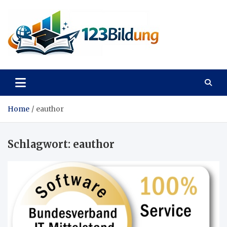
Skip
to
content
123Bildung
News und Infos aus dem Bildungswesen
Home
eauthor
Schlagwort:
eauthor