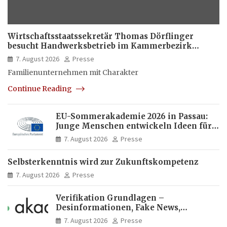
Wirtschaftsstaatssekretär Thomas Dörflinger
besucht Handwerksbetrieb im Kammerbezirk
Freiburg
7. August 2026
Presse
Familienunternehmen mit Charakter
Continue Reading
EU-Sommerakademie 2026 in Passau:
Junge Menschen entwickeln Ideen für
Europas Zukunft
7. August 2026
Presse
Selbsterkenntnis wird zur Zukunftskompetenz
7. August 2026
Presse
Verifikation Grundlagen –
Desinformationen, Fake News,
manipulierte Inhalte | dpa-Akademie
7. August 2026
Presse