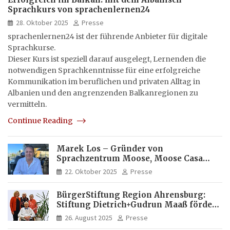
Sprachkurs von sprachenlernen24
28. Oktober 2025
Presse
sprachenlernen24 ist der führende Anbieter für digitale
Sprachkurse.
Dieser Kurs ist speziell darauf ausgelegt, Lernenden die
notwendigen Sprachkenntnisse für eine erfolgreiche
Kommunikation im beruflichen und privaten Alltag in
Albanien und den angrenzenden Balkanregionen zu
vermitteln.
Continue Reading
Marek Los – Gründer von
Sprachzentrum Moose, Moose Casa
Italia und Apartamento Brasil |
22. Oktober 2025
Presse
Internationaler Experte für Bildung
und Investitionen in Brasilien
BürgerStiftung Region Ahrensburg:
Stiftung Dietrich+Gudrun Maaß fördert
Deutschkenntnisse von Frauen
26. August 2025
Presse