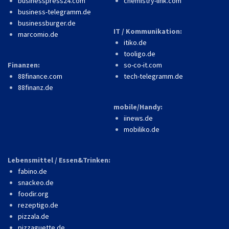
businesspress24.com
chemistry-link.com
business-telegramm.de
businessburger.de
IT / Kommunikation:
marcomio.de
itiko.de
tooligo.de
Finanzen:
so-co-it.com
88finance.com
tech-telegramm.de
88finanz.de
mobile/Handy:
iinews.de
mobiliko.de
Lebensmittel / Essen&Trinken:
fabino.de
snackeo.de
foodir.org
rezeptigo.de
pizzala.de
pizzaguette.de