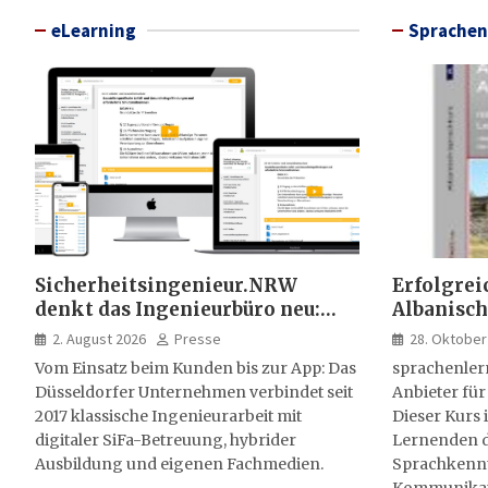
eLearning
Sprachen
Sicherheitsingenieur.NRW
Erfolgrei
denkt das Ingenieurbüro neu:
Albanisch
HSE-Beratung wird digital,
sprachen
2. August 2026
Presse
28. Oktober
hybrid und multimedial
Vom Einsatz beim Kunden bis zur App: Das
sprachenler
Düsseldorfer Unternehmen verbindet seit
Anbieter für
2017 klassische Ingenieurarbeit mit
Dieser Kurs i
digitaler SiFa-Betreuung, hybrider
Lernenden d
Ausbildung und eigenen Fachmedien.
Sprachkenntn