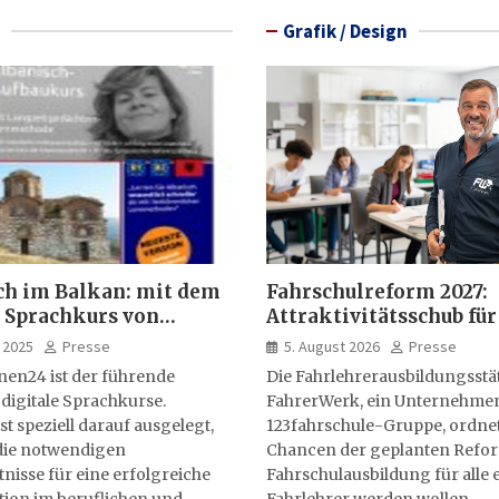
Grafik / Design
ch im Balkan: mit dem
Fahrschulreform 2027:
 Sprachkurs von
Attraktivitätsschub für
lernen24
Fahrlehrerausbildung
 2025
Presse
5. August 2026
Presse
nen24 ist der führende
Die Fahrlehrerausbildungsstä
 digitale Sprachkurse.
FahrerWerk, ein Unternehme
st speziell darauf ausgelegt,
123fahrschule-Gruppe, ordnet
ie notwendigen
Chancen der geplanten Refo
isse für eine erfolgreiche
Fahrschulausbildung für alle e