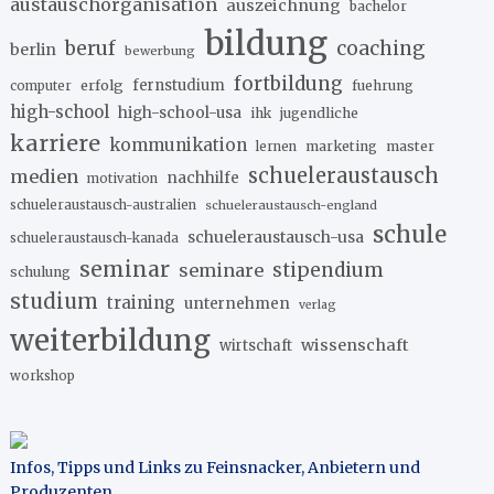
austauschorganisation
auszeichnung
bachelor
bildung
beruf
coaching
berlin
bewerbung
fortbildung
erfolg
fernstudium
fuehrung
computer
high-school
high-school-usa
ihk
jugendliche
karriere
kommunikation
marketing
master
lernen
schueleraustausch
medien
nachhilfe
motivation
schueleraustausch-australien
schueleraustausch-england
schule
schueleraustausch-usa
schueleraustausch-kanada
seminar
stipendium
seminare
schulung
studium
training
unternehmen
verlag
weiterbildung
wissenschaft
wirtschaft
workshop
Infos, Tipps und Links zu Feinsnacker, Anbietern und
Produzenten
.