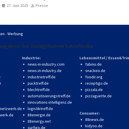
professionell, online
27. Juni 2025
Presse
zugänglich
en - Werbung
Angebote des Verlagshauses LayerMedia:
Industrie:
Lebensmittel / Essen&Tri
news-in-industry.com
fabino.de
news-in-industry.de
snackeo.de
e
industrietreff.de
foodir.org
e
packtreff.de
rezeptigo.de
blechtreff.de
pizzala.de
automatisierungstreff.de
pizzaguette.de
innovations-intelligenz.de
-netzwerk.de
logistiktreff.de
Consumer:
werk.de
88energie.de
88news.de
88energy.net
kidyoo.de
surfigo.de