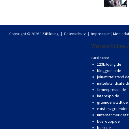
Copyright © 2026
123Bildung
Datenschutz
Impressum
|
Mediadat
Weitere Online-
Business:
123bildung.de
bloggomio.de
join-mittelstand.d
mittelstandcafe.d
firmenpresse.de
interexpo.de
gruenderstadt.de
existenzgruender
unternehmer-netz
buerotipp.de
bonx.de