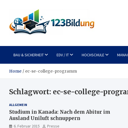
Skip
to
content
123Bildung
News und Infos aus dem Bildungswesen
BAU & SICHERHEIT
EDV / IT
HOCHSCHULE
MANA
Home
ec-se-college-programm
Schlagwort:
ec-se-college-prog
ALLGEMEIN
Studium in Kanada: Nach dem Abitur im
Ausland Uniluft schnuppern
6. Februar 2015
Presse