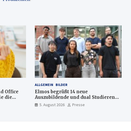
ALLGEMEIN
BILDER
d Office
Elmos begrüßt 14 neue
e die
Auszubildende und dual Studierende
am Standort Dortmund
5. August 2026
Presse