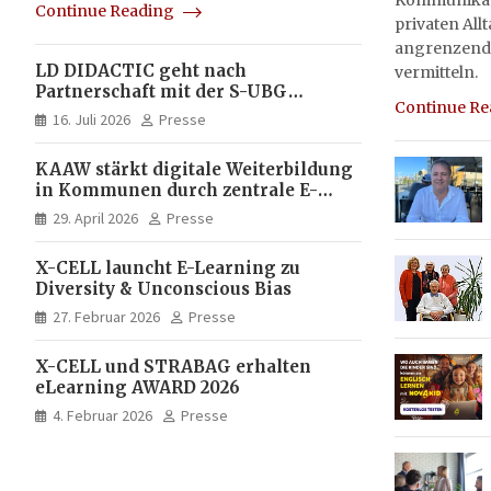
Kommunikati
Continue Reading
privaten All
angrenzend
LD DIDACTIC geht nach
vermitteln.
Partnerschaft mit der S-UBG
Continue R
vollständig in Unternehmerhand
16. Juli 2026
Presse
KAAW stärkt digitale Weiterbildung
in Kommunen durch zentrale E-
Learning Plattform von X-CELL
29. April 2026
Presse
X-CELL launcht E-Learning zu
Diversity & Unconscious Bias
27. Februar 2026
Presse
X-CELL und STRABAG erhalten
eLearning AWARD 2026
4. Februar 2026
Presse