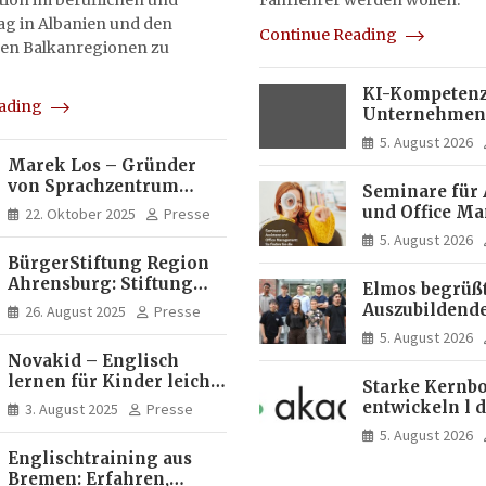
on im beruflichen und
Fahrlehrer werden wollen.
tag in Albanien und den
Continue Reading
en Balkanregionen zu
KI-Kompetenz
eading
Unternehmen
zwei Drittel m
5. August 2026
Experten
Marek Los – Gründer
von Sprachzentrum
Seminare für 
Moose, Moose Casa
und Office M
22. Oktober 2025
Presse
Italia und Apartamento
So finden Sie 
5. August 2026
Brasil | Internationaler
passende Wei
BürgerStiftung Region
Experte für Bildung und
Ahrensburg: Stiftung
Investitionen in
Elmos begrüßt
Dietrich+Gudrun Maaß
Brasilien
Auszubildende
26. August 2025
Presse
fördert
Studierende a
5. August 2026
Deutschkenntnisse von
Dortmund
Novakid – Englisch
Frauen
lernen für Kinder leicht
Starke Kernbo
gemacht
entwickeln l 
3. August 2025
Presse
Akademie
5. August 2026
Englischtraining aus
Bremen: Erfahren,