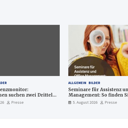
LDER
ALLGEMEIN
BILDER
enzmonitor:
Seminare für Assistenz un
n suchen zwei Drittel
Management: So finden Si
xperten
passende Weiterbildung
026
Presse
5. August 2026
Presse