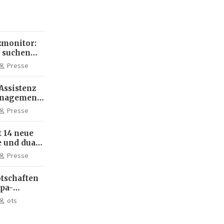
monitor:
 suchen
ehr KI-
Presse
Assistenz
anagement:
die
Presse
terbildung
 14 neue
 und dual
m Standort
Presse
tschaften
dpa-
ots