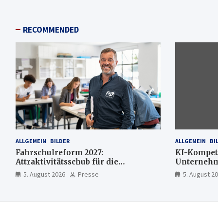
RECOMMENDED
ALLGEMEIN
BILDER
ALLGEMEIN
BI
Fahrschulreform 2027:
KI-Kompet
Attraktivitätsschub für die
Unternehme
Fahrlehrerausbildung
mehr KI-E
5. August 2026
Presse
5. August 2