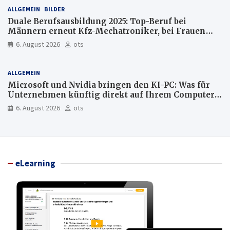
ALLGEMEIN
BILDER
Duale Berufsausbildung 2025: Top-Beruf bei
Männern erneut Kfz-Mechatroniker, bei Frauen
medizinische Fachangestellte
6. August 2026
ots
ALLGEMEIN
Microsoft und Nvidia bringen den KI-PC: Was für
Unternehmen künftig direkt auf Ihrem Computer
läuft und was weiter in der Cloud bleibt
6. August 2026
ots
eLearning