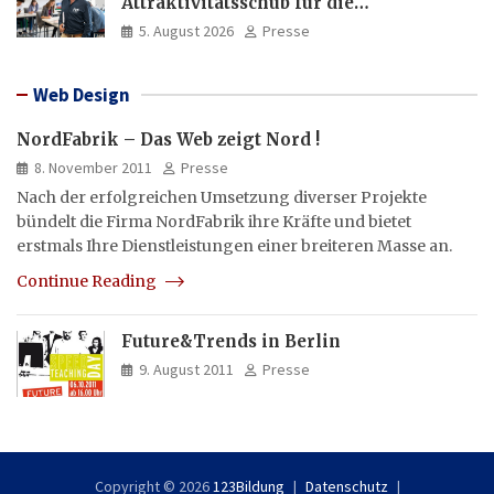
Attraktivitätsschub für die
Fahrlehrerausbildung
5. August 2026
Presse
Web Design
NordFabrik – Das Web zeigt Nord !
8. November 2011
Presse
Nach der erfolgreichen Umsetzung diverser Projekte
bündelt die Firma NordFabrik ihre Kräfte und bietet
erstmals Ihre Dienstleistungen einer breiteren Masse an.
Continue Reading
Future&Trends in Berlin
9. August 2011
Presse
Copyright © 2026
123Bildung
Datenschutz