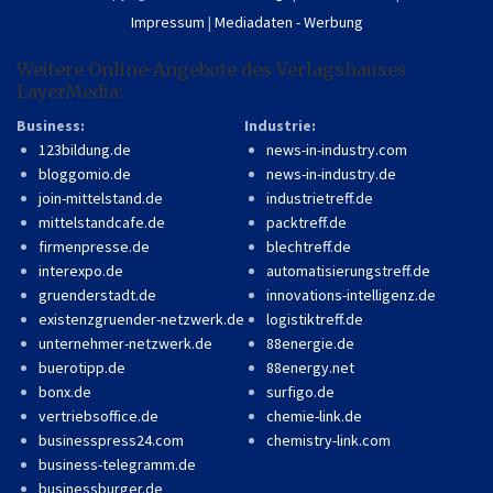
Impressum
|
Mediadaten - Werbung
Weitere Online-Angebote des Verlagshauses
LayerMedia:
Business:
Industrie:
123bildung.de
news-in-industry.com
bloggomio.de
news-in-industry.de
join-mittelstand.de
industrietreff.de
mittelstandcafe.de
packtreff.de
firmenpresse.de
blechtreff.de
interexpo.de
automatisierungstreff.de
gruenderstadt.de
innovations-intelligenz.de
existenzgruender-netzwerk.de
logistiktreff.de
unternehmer-netzwerk.de
88energie.de
buerotipp.de
88energy.net
bonx.de
surfigo.de
vertriebsoffice.de
chemie-link.de
businesspress24.com
chemistry-link.com
business-telegramm.de
businessburger.de