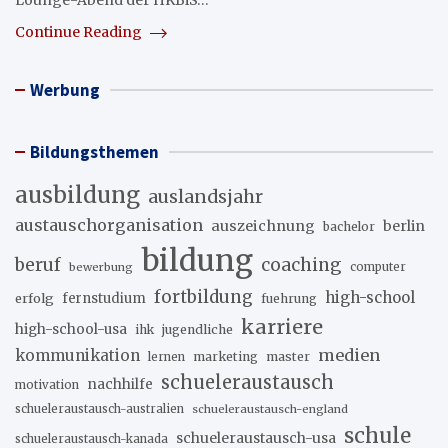
Lounge-Abend der HKBiS…
Continue Reading
Werbung
Bildungsthemen
ausbildung
auslandsjahr
austauschorganisation
auszeichnung
berlin
bachelor
bildung
beruf
coaching
bewerbung
computer
fortbildung
high-school
erfolg
fernstudium
fuehrung
karriere
high-school-usa
ihk
jugendliche
medien
kommunikation
marketing
master
lernen
schueleraustausch
nachhilfe
motivation
schueleraustausch-australien
schueleraustausch-england
schule
schueleraustausch-usa
schueleraustausch-kanada