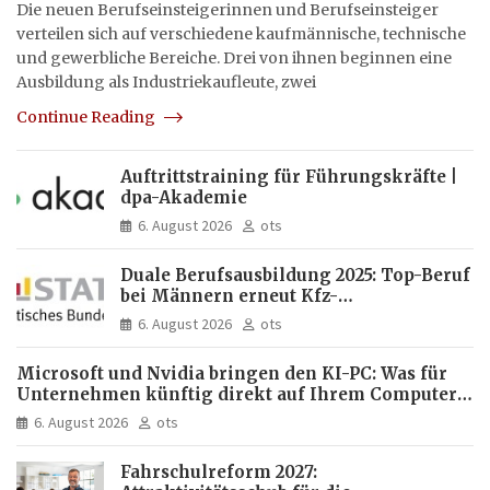
Die neuen Berufseinsteigerinnen und Berufseinsteiger
verteilen sich auf verschiedene kaufmännische, technische
und gewerbliche Bereiche. Drei von ihnen beginnen eine
Ausbildung als Industriekaufleute, zwei
Continue Reading
Auftrittstraining für Führungskräfte |
dpa-Akademie
6. August 2026
ots
Duale Berufsausbildung 2025: Top-Beruf
bei Männern erneut Kfz-
Mechatroniker, bei Frauen
6. August 2026
ots
medizinische Fachangestellte
Microsoft und Nvidia bringen den KI-PC: Was für
Unternehmen künftig direkt auf Ihrem Computer
läuft und was weiter in der Cloud bleibt
6. August 2026
ots
Fahrschulreform 2027: