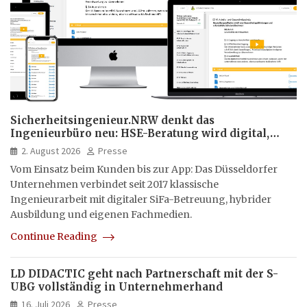
Sicherheitsingenieur.NRW denkt das
Ingenieurbüro neu: HSE-Beratung wird digital,
hybrid und multimedial
2. August 2026
Presse
Vom Einsatz beim Kunden bis zur App: Das Düsseldorfer
Unternehmen verbindet seit 2017 klassische
Ingenieurarbeit mit digitaler SiFa-Betreuung, hybrider
Ausbildung und eigenen Fachmedien.
Continue Reading
LD DIDACTIC geht nach Partnerschaft mit der S-
UBG vollständig in Unternehmerhand
16. Juli 2026
Presse