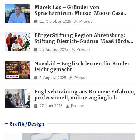
Marek Los – Gründer von
Sprachzentrum Moose, Moose Casa
Italia und Apartamento Brasil |
22. Oktober 2025
Presse
Internationaler Experte für Bildung
und Investitionen in Brasilien
BürgerStiftung Region Ahrensburg:
Stiftung Dietrich+Gudrun Maaß fördert
Deutschkenntnisse von Frauen
26. August 2025
Presse
Novakid – Englisch lernen für Kinder
leicht gemacht
3. August 2025
Presse
Englischtraining aus Bremen: Erfahren,
professionell, online zugänglich
27. Juni 2025
Presse
Grafik / Design