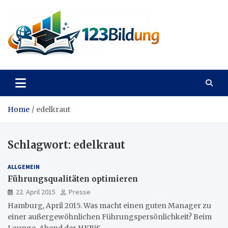
Skip
to
content
123Bildung
News und Infos aus dem Bildungswesen
Home
edelkraut
Schlagwort:
edelkraut
ALLGEMEIN
Führungsqualitäten optimieren
22. April 2015
Presse
Hamburg, April 2015. Was macht einen guten Manager zu
einer außergewöhnlichen Führungspersönlichkeit? Beim