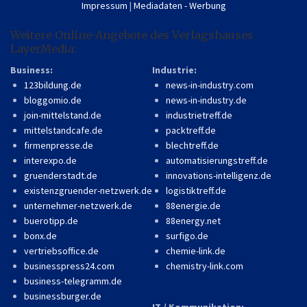
Impressum
|
Mediadaten - Werbung
Weitere Online-Angebote des Verlagshauses
LayerMedia:
Business:
Industrie:
123bildung.de
news-in-industry.com
bloggomio.de
news-in-industry.de
join-mittelstand.de
industrietreff.de
mittelstandcafe.de
packtreff.de
firmenpresse.de
blechtreff.de
interexpo.de
automatisierungstreff.de
gruenderstadt.de
innovations-intelligenz.de
existenzgruender-netzwerk.de
logistiktreff.de
unternehmer-netzwerk.de
88energie.de
buerotipp.de
88energy.net
bonx.de
surfigo.de
vertriebsoffice.de
chemie-link.de
businesspress24.com
chemistry-link.com
business-telegramm.de
businessburger.de
IT / Kommunikation: