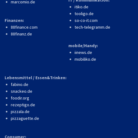
marcomio.de
itiko.de
tooligo.de
Finanzen:
so-co-it.com
88finance.com
tech-telegramm.de
88finanz.de
mobile/Handy:
iinews.de
mobiliko.de
Lebensmittel / Essen&Trinken:
fabino.de
snackeo.de
foodir.org
rezeptigo.de
pizzala.de
pizzaguette.de
Consumer: