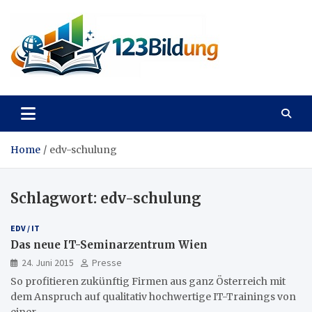
Skip
to
content
123Bildung
News und Infos aus dem Bildungswesen
Home
edv-schulung
Schlagwort:
edv-schulung
EDV / IT
Das neue IT-Seminarzentrum Wien
24. Juni 2015
Presse
So profitieren zukünftig Firmen aus ganz Österreich mit
dem Anspruch auf qualitativ hochwertige IT-Trainings von