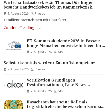
Wirtschaftsstaatssekretär Thomas Dörflinger
besucht Handwerksbetrieb im Kammerbezirk
Freiburg
7. August 2026
Presse
Familienunternehmen mit Charakter
Continue Reading
EU-Sommerakademie 2026 in Passau:
Junge Menschen entwickeln Ideen für
Europas Zukunft
7. August 2026
ots
Selbsterkenntnis wird zur Zukunftskompetenz
7. August 2026
Presse
Verifikation Grundlagen –
Desinformationen, Fake News,
manipulierte Inhalte | dpa-Akademie
7. August 2026
ots
Kasachstan baut seine Rolle als
Logistikdrehscheibe zwischen Europa