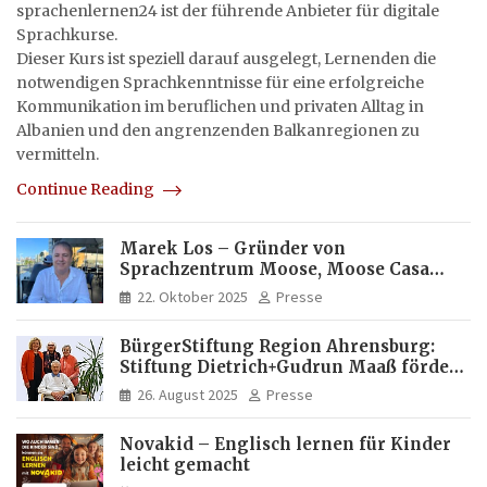
sprachenlernen24 ist der führende Anbieter für digitale
Sprachkurse.
Dieser Kurs ist speziell darauf ausgelegt, Lernenden die
notwendigen Sprachkenntnisse für eine erfolgreiche
Kommunikation im beruflichen und privaten Alltag in
Albanien und den angrenzenden Balkanregionen zu
vermitteln.
Continue Reading
Marek Los – Gründer von
Sprachzentrum Moose, Moose Casa
Italia und Apartamento Brasil |
22. Oktober 2025
Presse
Internationaler Experte für Bildung
und Investitionen in Brasilien
BürgerStiftung Region Ahrensburg:
Stiftung Dietrich+Gudrun Maaß fördert
Deutschkenntnisse von Frauen
26. August 2025
Presse
Novakid – Englisch lernen für Kinder
leicht gemacht