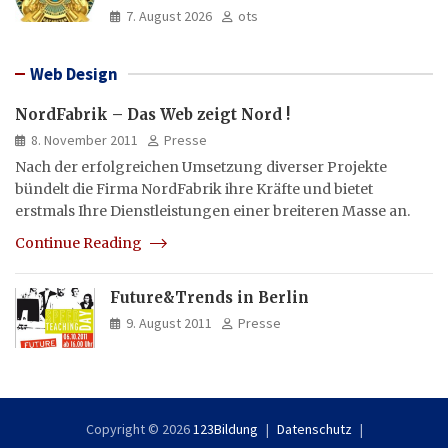
und Asien aus
7. August 2026
ots
Web Design
NordFabrik – Das Web zeigt Nord !
8. November 2011
Presse
Nach der erfolgreichen Umsetzung diverser Projekte
bündelt die Firma NordFabrik ihre Kräfte und bietet
erstmals Ihre Dienstleistungen einer breiteren Masse an.
Continue Reading
Future&Trends in Berlin
9. August 2011
Presse
Copyright © 2026
123Bildung
Datenschutz