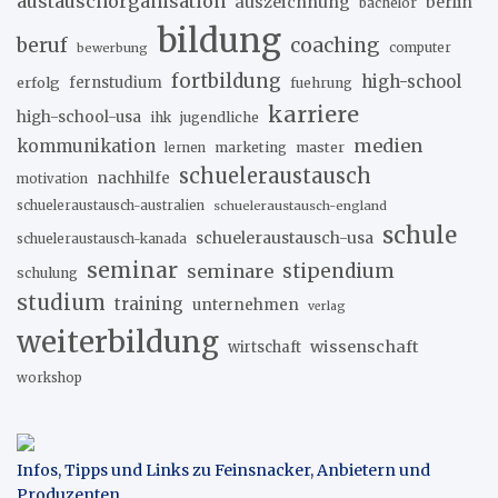
austauschorganisation
auszeichnung
berlin
bachelor
bildung
beruf
coaching
bewerbung
computer
fortbildung
high-school
erfolg
fernstudium
fuehrung
karriere
high-school-usa
ihk
jugendliche
medien
kommunikation
marketing
master
lernen
schueleraustausch
nachhilfe
motivation
schueleraustausch-australien
schueleraustausch-england
schule
schueleraustausch-usa
schueleraustausch-kanada
seminar
stipendium
seminare
schulung
studium
training
unternehmen
verlag
weiterbildung
wissenschaft
wirtschaft
workshop
Infos, Tipps und Links zu Feinsnacker, Anbietern und
Produzenten
.