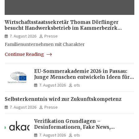
Wirtschaftsstaatssekretär Thomas Dörflinger
besucht Handwerksbetrieb im Kammerbezirk
Freiburg
7. August 2026
Presse
Familienunternehmen mit Charakter
Continue Reading
EU-Sommerakademie 2026 in Passau:
Junge Menschen entwickeln Ideen für
Europas Zukunft
7. August 2026
ots
Selbsterkenntnis wird zur Zukunftskompetenz
7. August 2026
Presse
Verifikation Grundlagen –
Desinformationen, Fake News,
manipulierte Inhalte | dpa-Akademie
7. August 2026
ots