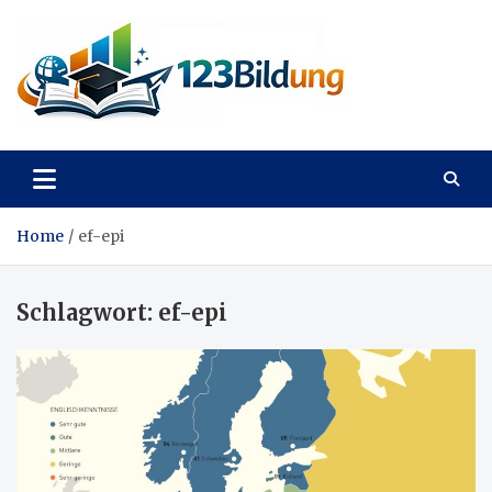
Skip
to
content
123Bildung
News und Infos aus dem Bildungswesen
Home
ef-epi
Schlagwort:
ef-epi