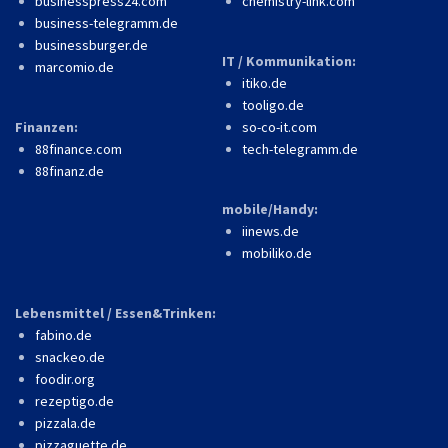
businesspress24.com
chemistry-link.com
business-telegramm.de
businessburger.de
IT / Kommunikation:
marcomio.de
itiko.de
tooligo.de
Finanzen:
so-co-it.com
88finance.com
tech-telegramm.de
88finanz.de
mobile/Handy:
iinews.de
mobiliko.de
Lebensmittel / Essen&Trinken:
fabino.de
snackeo.de
foodir.org
rezeptigo.de
pizzala.de
pizzaguette.de