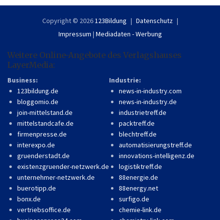
Copyright © 2026
123Bildung
Datenschutz
Impressum
|
Mediadaten - Werbung
Weitere Online-Angebote des Verlagshauses
LayerMedia:
Business:
Industrie:
123bildung.de
news-in-industry.com
bloggomio.de
news-in-industry.de
join-mittelstand.de
industrietreff.de
mittelstandcafe.de
packtreff.de
firmenpresse.de
blechtreff.de
interexpo.de
automatisierungstreff.de
gruenderstadt.de
innovations-intelligenz.de
existenzgruender-netzwerk.de
logistiktreff.de
unternehmer-netzwerk.de
88energie.de
buerotipp.de
88energy.net
bonx.de
surfigo.de
vertriebsoffice.de
chemie-link.de