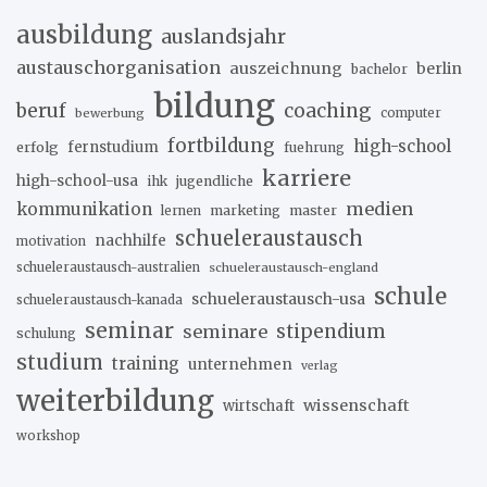
ausbildung
auslandsjahr
austauschorganisation
auszeichnung
berlin
bachelor
bildung
beruf
coaching
bewerbung
computer
fortbildung
high-school
erfolg
fernstudium
fuehrung
karriere
high-school-usa
ihk
jugendliche
medien
kommunikation
marketing
master
lernen
schueleraustausch
nachhilfe
motivation
schueleraustausch-australien
schueleraustausch-england
schule
schueleraustausch-usa
schueleraustausch-kanada
seminar
stipendium
seminare
schulung
studium
training
unternehmen
verlag
weiterbildung
wissenschaft
wirtschaft
workshop