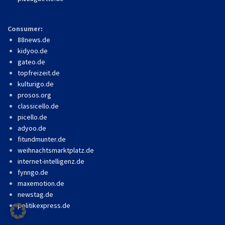
Consumer:
88news.de
kidyoo.de
gateo.de
topfreizeit.de
kulturigo.de
prosos.org
classicello.de
picello.de
adyoo.de
fitundmunter.de
weihnachtsmarktplatz.de
internet-intelligenz.de
fynngo.de
maxemotion.de
newstag.de
politikexpress.de