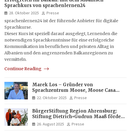
Sprachkurs von sprachenlernen24
28. Oktober 2025
Presse
sprachenlernen24 ist der führende Anbieter für digitale
Sprachkurse.
Dieser Kurs ist speziell darauf ausgelegt, Lernenden die
notwendigen Sprachkenntnisse für eine erfolgreiche
Kommunikation im beruflichen und privaten Alltag in
Albanien und den angrenzenden Balkanregionen zu
vermitteln.
Continue Reading
Marek Los – Gründer von
Sprachzentrum Moose, Moose Casa
Italia und Apartamento Brasil |
22. Oktober 2025
Presse
Internationaler Experte für Bildung
und Investitionen in Brasilien
BürgerStiftung Region Ahrensburg:
Stiftung Dietrich+Gudrun Maaß fördert
Deutschkenntnisse von Frauen
26. August 2025
Presse