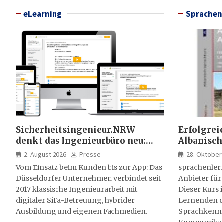
eLearning
Sprachen
Sicherheitsingenieur.NRW
Erfolgrei
denkt das Ingenieurbüro neu:
Albanisch
HSE-Beratung wird digital,
sprachen
2. August 2026
Presse
28. Oktober
hybrid und multimedial
Vom Einsatz beim Kunden bis zur App: Das
sprachenler
Düsseldorfer Unternehmen verbindet seit
Anbieter für
2017 klassische Ingenieurarbeit mit
Dieser Kurs i
digitaler SiFa-Betreuung, hybrider
Lernenden d
Ausbildung und eigenen Fachmedien.
Sprachkenntn