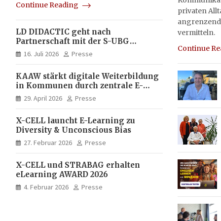
Kommunikati
Continue Reading
privaten All
angrenzend
LD DIDACTIC geht nach
vermitteln.
Partnerschaft mit der S-UBG
Continue R
vollständig in Unternehmerhand
16. Juli 2026
Presse
KAAW stärkt digitale Weiterbildung
in Kommunen durch zentrale E-
Learning Plattform von X-CELL
29. April 2026
Presse
X-CELL launcht E-Learning zu
Diversity & Unconscious Bias
27. Februar 2026
Presse
X-CELL und STRABAG erhalten
eLearning AWARD 2026
4. Februar 2026
Presse