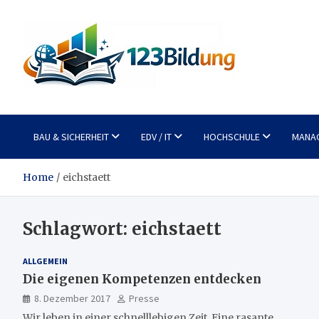
Skip
to
content
123Bildung
News und Infos aus dem Bildungswesen
BAU & SICHERHEIT
EDV / IT
HOCHSCHULE
MANA
Home
eichstaett
Schlagwort:
eichstaett
ALLGEMEIN
Die eigenen Kompetenzen entdecken
8. Dezember 2017
Presse
Wir leben in einer schnelllebigen Zeit. Eine rasante