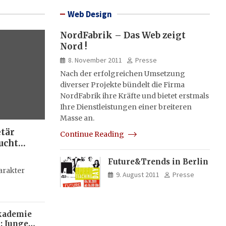
Web Design
NordFabrik – Das Web zeigt
Nord !
8. November 2011
Presse
Nach der erfolgreichen Umsetzung
diverser Projekte bündelt die Firma
NordFabrik ihre Kräfte und bietet erstmals
Ihre Dienstleistungen einer breiteren
Masse an.
etär
Continue Reading
ucht
Future&Trends in Berlin
g
arakter
9. August 2011
Presse
kademie
: Junge