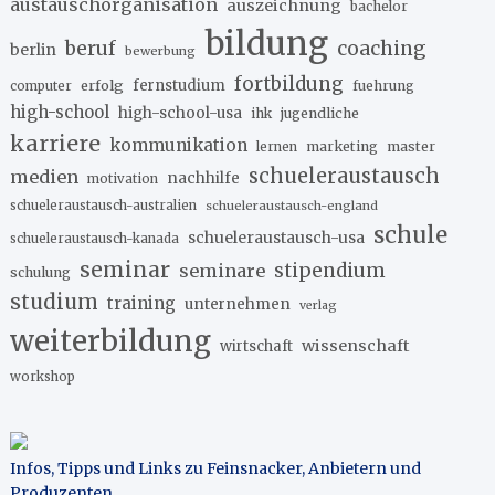
austauschorganisation
auszeichnung
bachelor
bildung
beruf
coaching
berlin
bewerbung
fortbildung
erfolg
fernstudium
fuehrung
computer
high-school
high-school-usa
ihk
jugendliche
karriere
kommunikation
marketing
master
lernen
schueleraustausch
medien
nachhilfe
motivation
schueleraustausch-australien
schueleraustausch-england
schule
schueleraustausch-usa
schueleraustausch-kanada
seminar
stipendium
seminare
schulung
studium
training
unternehmen
verlag
weiterbildung
wissenschaft
wirtschaft
workshop
Infos, Tipps und Links zu Feinsnacker, Anbietern und
Produzenten
.