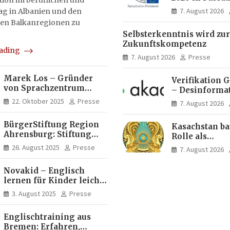
on im beruflichen und
Menschen ent
7. August 2026
tag in Albanien und den
Ideen für Eur
en Balkanregionen zu
Zukunft
Selbsterkenntnis wird zur
Zukunftskompetenz
eading
7. August 2026
Presse
Marek Los – Gründer
Verifikation 
von Sprachzentrum
– Desinforma
Moose, Moose Casa
Fake News, ma
22. Oktober 2025
Presse
7. August 2026
Italia und Apartamento
Inhalte | dpa
Brasil | Internationaler
BürgerStiftung Region
Kasachstan ba
Experte für Bildung und
Ahrensburg: Stiftung
Rolle als
Investitionen in
Dietrich+Gudrun Maaß
Logistikdrehs
Brasilien
26. August 2025
Presse
7. August 2026
fördert
zwischen Eur
Deutschkenntnisse von
Asien aus
Novakid – Englisch
Frauen
lernen für Kinder leicht
gemacht
3. August 2025
Presse
Englischtraining aus
Bremen: Erfahren,