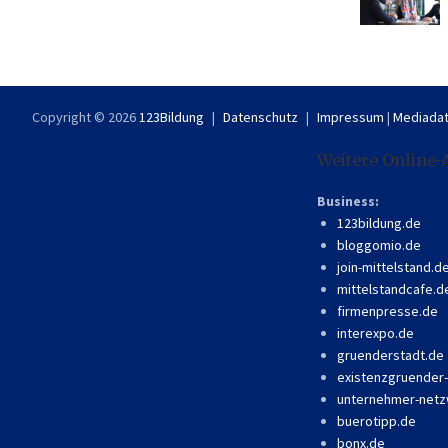
Copyright © 2026
123Bildung
Datenschutz
Impressum
|
Mediadat
Weitere Online-
Business:
123bildung.de
bloggomio.de
join-mittelstand.d
mittelstandcafe.d
firmenpresse.de
interexpo.de
gruenderstadt.de
existenzgruender
unternehmer-netz
buerotipp.de
bonx.de