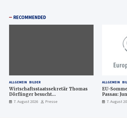
RECOMMENDED
ALLGEMEIN
BILDER
ALLGEMEIN
BI
Wirtschaftsstaatssekretär Thomas
EU-Sommer
Dörflinger besucht
Passau: Ju
Handwerksbetrieb im
Ideen für 
7. August 2026
Presse
7. August 2
Kammerbezirk Freiburg