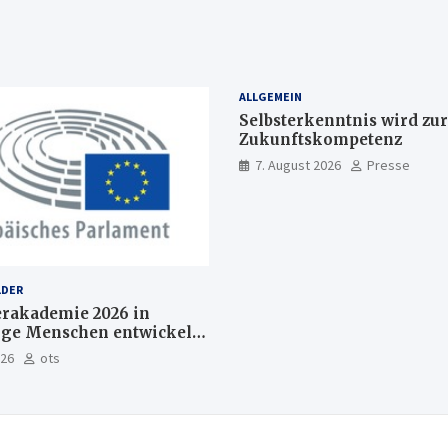
ALLGEMEIN
Selbsterkenntnis wird zur
Zukunftskompetenz
7. August 2026
Presse
LDER
akademie 2026 in
nge Menschen entwickeln
Europas Zukunft
026
ots