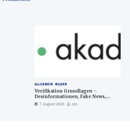
ALLGEMEIN
BILDER
Verifikation Grundlagen –
Desinformationen, Fake News,
manipulierte Inhalte | dpa-
7. August 2026
ots
Akademie