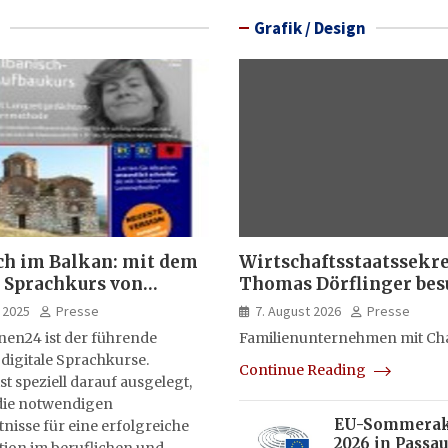
Grafik / Design
ch im Balkan: mit dem
Wirtschaftsstaatssekr
 Sprachkurs von
Thomas Dörflinger bes
lernen24
Handwerksbetrieb im
 2025
Presse
7. August 2026
Presse
Kammerbezirk Freibur
nen24 ist der führende
Familienunternehmen mit Ch
 digitale Sprachkurse.
Continue Reading
st speziell darauf ausgelegt,
ie notwendigen
EU-Sommera
isse für eine erfolgreiche
2026 in Passau