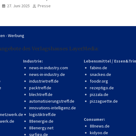
professionell, online
27. Juni 2025
Presse
zugänglich
en - Werbung
Angebote des Verlagshauses LayerMedia:
Industrie:
Lebensmittel / Essen&Tri
news-in-industry.com
fabino.de
news-in-industry.de
snackeo.de
e
industrietreff.de
foodir.org
e
packtreff.de
rezeptigo.de
blechtreff.de
pizzala.de
automatisierungstreff.de
pizzaguette.de
innovations-intelligenz.de
-netzwerk.de
logistiktreff.de
Consumer:
werk.de
88energie.de
88news.de
88energy.net
kidyoo.de
surfigo.de