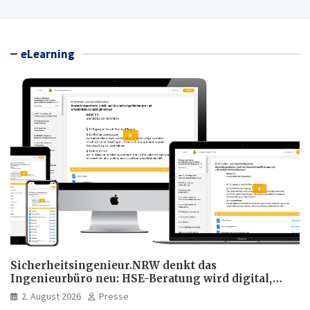
eLearning
Sicherheitsingenieur.NRW denkt das
Ingenieurbüro neu: HSE-Beratung wird digital,
hybrid und multimedial
2. August 2026
Presse