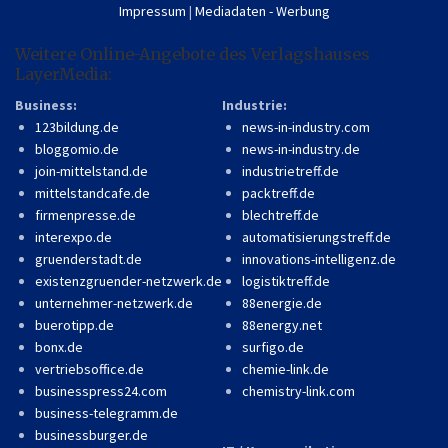
Impressum
|
Mediadaten - Werbung
Weitere Online-Angebote des Verlagshauses
LayerMedia:
Business:
Industrie:
123bildung.de
news-in-industry.com
bloggomio.de
news-in-industry.de
join-mittelstand.de
industrietreff.de
mittelstandcafe.de
packtreff.de
firmenpresse.de
blechtreff.de
interexpo.de
automatisierungstreff.de
gruenderstadt.de
innovations-intelligenz.de
existenzgruender-netzwerk.de
logistiktreff.de
unternehmer-netzwerk.de
88energie.de
buerotipp.de
88energy.net
bonx.de
surfigo.de
vertriebsoffice.de
chemie-link.de
businesspress24.com
chemistry-link.com
business-telegramm.de
businessburger.de