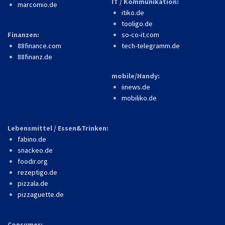
IT / Kommunikation:
marcomio.de
itiko.de
tooligo.de
Finanzen:
so-co-it.com
88finance.com
tech-telegramm.de
88finanz.de
mobile/Handy:
iinews.de
mobiliko.de
Lebensmittel / Essen&Trinken:
fabino.de
snackeo.de
foodir.org
rezeptigo.de
pizzala.de
pizzaguette.de
Consumer: