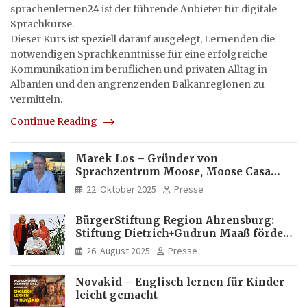
sprachenlernen24 ist der führende Anbieter für digitale
Sprachkurse.
Dieser Kurs ist speziell darauf ausgelegt, Lernenden die
notwendigen Sprachkenntnisse für eine erfolgreiche
Kommunikation im beruflichen und privaten Alltag in
Albanien und den angrenzenden Balkanregionen zu
vermitteln.
Continue Reading
Marek Los – Gründer von
Sprachzentrum Moose, Moose Casa
Italia und Apartamento Brasil |
22. Oktober 2025
Presse
Internationaler Experte für Bildung
und Investitionen in Brasilien
BürgerStiftung Region Ahrensburg:
Stiftung Dietrich+Gudrun Maaß fördert
Deutschkenntnisse von Frauen
26. August 2025
Presse
Novakid – Englisch lernen für Kinder
leicht gemacht