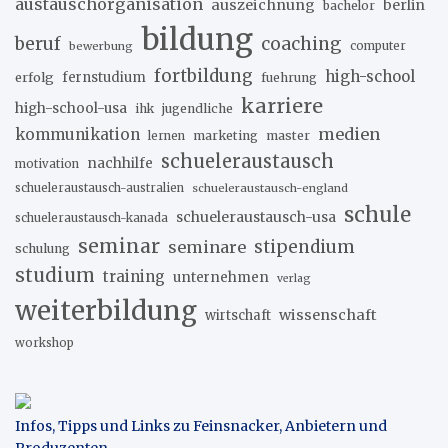
austauschorganisation
auszeichnung
berlin
bachelor
bildung
beruf
coaching
bewerbung
computer
fortbildung
high-school
erfolg
fernstudium
fuehrung
karriere
high-school-usa
ihk
jugendliche
medien
kommunikation
marketing
master
lernen
schueleraustausch
nachhilfe
motivation
schueleraustausch-australien
schueleraustausch-england
schule
schueleraustausch-usa
schueleraustausch-kanada
seminar
stipendium
seminare
schulung
studium
training
unternehmen
verlag
weiterbildung
wissenschaft
wirtschaft
workshop
Infos, Tipps und Links zu Feinsnacker, Anbietern und