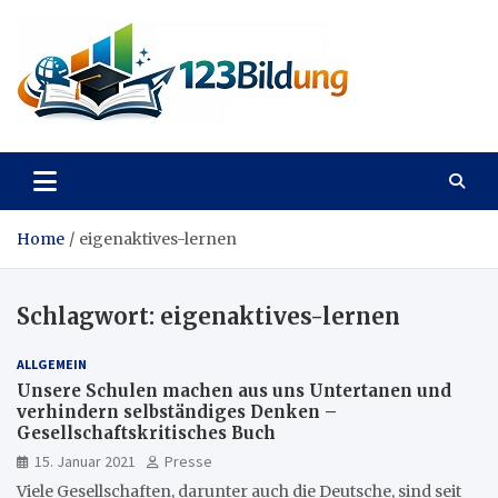
Skip
to
content
123Bildung
News und Infos aus dem Bildungswesen
Home
eigenaktives-lernen
Schlagwort:
eigenaktives-lernen
ALLGEMEIN
Unsere Schulen machen aus uns Untertanen und
verhindern selbständiges Denken –
Gesellschaftskritisches Buch
15. Januar 2021
Presse
Viele Gesellschaften, darunter auch die Deutsche, sind seit