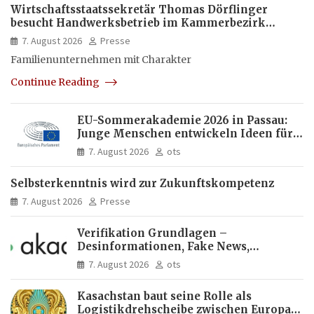
Wirtschaftsstaatssekretär Thomas Dörflinger
besucht Handwerksbetrieb im Kammerbezirk
Freiburg
7. August 2026
Presse
Familienunternehmen mit Charakter
Continue Reading
EU-Sommerakademie 2026 in Passau:
Junge Menschen entwickeln Ideen für
Europas Zukunft
7. August 2026
ots
Selbsterkenntnis wird zur Zukunftskompetenz
7. August 2026
Presse
Verifikation Grundlagen –
Desinformationen, Fake News,
manipulierte Inhalte | dpa-Akademie
7. August 2026
ots
Kasachstan baut seine Rolle als
Logistikdrehscheibe zwischen Europa