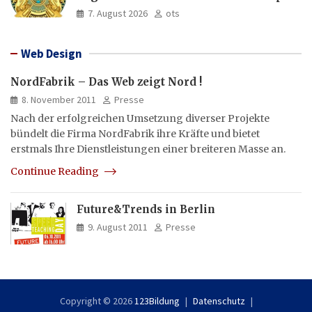
und Asien aus
7. August 2026
ots
Web Design
NordFabrik – Das Web zeigt Nord !
8. November 2011
Presse
Nach der erfolgreichen Umsetzung diverser Projekte
bündelt die Firma NordFabrik ihre Kräfte und bietet
erstmals Ihre Dienstleistungen einer breiteren Masse an.
Continue Reading
Future&Trends in Berlin
9. August 2011
Presse
Copyright © 2026
123Bildung
Datenschutz