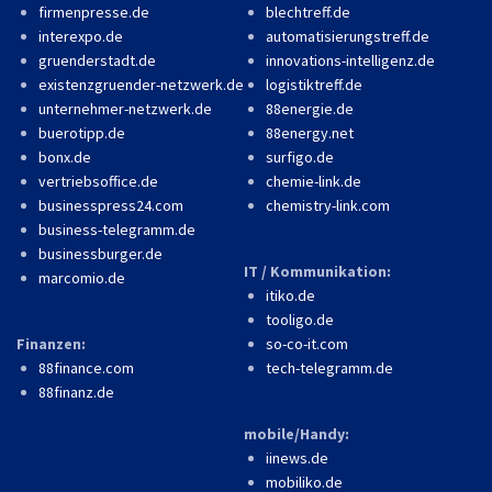
firmenpresse.de
blechtreff.de
interexpo.de
automatisierungstreff.de
gruenderstadt.de
innovations-intelligenz.de
existenzgruender-netzwerk.de
logistiktreff.de
unternehmer-netzwerk.de
88energie.de
buerotipp.de
88energy.net
bonx.de
surfigo.de
vertriebsoffice.de
chemie-link.de
businesspress24.com
chemistry-link.com
business-telegramm.de
businessburger.de
IT / Kommunikation:
marcomio.de
itiko.de
tooligo.de
Finanzen:
so-co-it.com
88finance.com
tech-telegramm.de
88finanz.de
mobile/Handy:
iinews.de
mobiliko.de