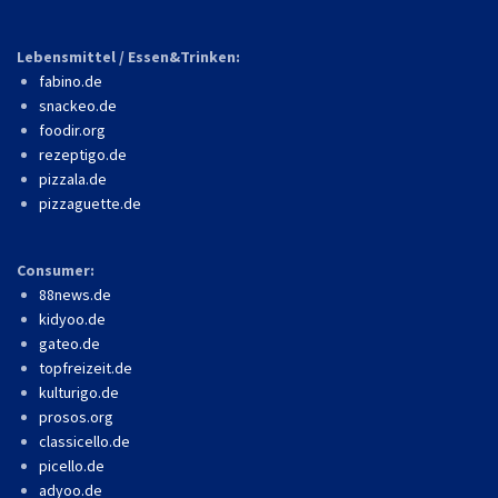
Lebensmittel / Essen&Trinken:
fabino.de
snackeo.de
foodir.org
rezeptigo.de
pizzala.de
pizzaguette.de
Consumer:
88news.de
kidyoo.de
gateo.de
topfreizeit.de
kulturigo.de
prosos.org
classicello.de
picello.de
adyoo.de