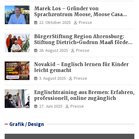
Marek Los – Gründer von
Sprachzentrum Moose, Moose Casa
Italia und Apartamento Brasil |
22. Oktober 2025
Presse
Internationaler Experte für Bildung
und Investitionen in Brasilien
BürgerStiftung Region Ahrensburg:
Stiftung Dietrich+Gudrun Maaß fördert
Deutschkenntnisse von Frauen
26. August 2025
Presse
Novakid – Englisch lernen für Kinder
leicht gemacht
3. August 2025
Presse
Englischtraining aus Bremen: Erfahren,
professionell, online zugänglich
27. Juni 2025
Presse
Grafik / Design