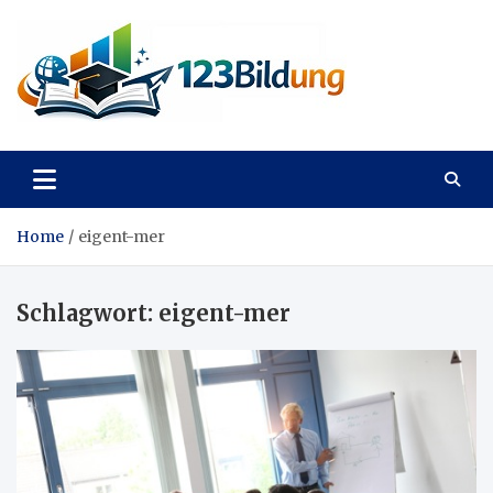
Skip
to
content
123Bildung
News und Infos aus dem Bildungswesen
Home
eigent-mer
Schlagwort:
eigent-mer