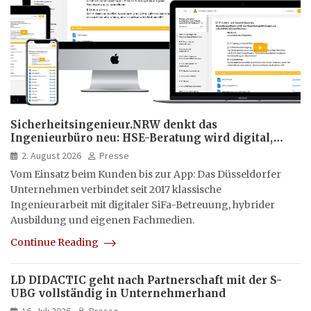
Sicherheitsingenieur.NRW denkt das
Ingenieurbüro neu: HSE-Beratung wird digital,
hybrid und multimedial
2. August 2026
Presse
Vom Einsatz beim Kunden bis zur App: Das Düsseldorfer
Unternehmen verbindet seit 2017 klassische
Ingenieurarbeit mit digitaler SiFa-Betreuung, hybrider
Ausbildung und eigenen Fachmedien.
Continue Reading
LD DIDACTIC geht nach Partnerschaft mit der S-
UBG vollständig in Unternehmerhand
16. Juli 2026
Presse