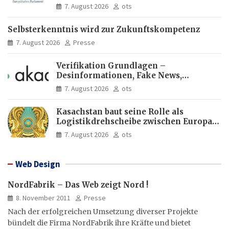
Europas Zukunft
7. August 2026
ots
Selbsterkenntnis wird zur Zukunftskompetenz
7. August 2026
Presse
Verifikation Grundlagen –
Desinformationen, Fake News,
manipulierte Inhalte | dpa-Akademie
7. August 2026
ots
Kasachstan baut seine Rolle als
Logistikdrehscheibe zwischen Europa
und Asien aus
7. August 2026
ots
Web Design
NordFabrik – Das Web zeigt Nord !
8. November 2011
Presse
Nach der erfolgreichen Umsetzung diverser Projekte
bündelt die Firma NordFabrik ihre Kräfte und bietet