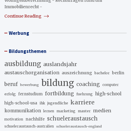
Wohngeldberechnung - Rechtsfragen rund um
Immobilienrecht -
Continue Reading
Werbung
Bildungsthemen
ausbildung
auslandsjahr
austauschorganisation
auszeichnung
berlin
bachelor
bildung
beruf
coaching
bewerbung
computer
fortbildung
high-school
erfolg
fernstudium
fuehrung
karriere
high-school-usa
ihk
jugendliche
medien
kommunikation
marketing
master
lernen
schueleraustausch
nachhilfe
motivation
schueleraustausch-australien
schueleraustausch-england