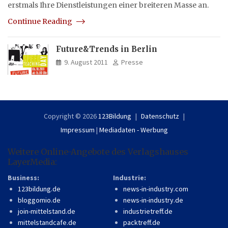
erstmals Ihre Dienstleistungen einer breiteren Masse an.
Continue Reading
Future&Trends in Berlin
9. August 2011
Presse
Copyright © 2026
123Bildung
Datenschutz
Impressum
|
Mediadaten - Werbung
Weitere Online-Angebote des Verlagshauses
LayerMedia:
Business:
Industrie:
123bildung.de
news-in-industry.com
bloggomio.de
news-in-industry.de
join-mittelstand.de
industrietreff.de
mittelstandcafe.de
packtreff.de