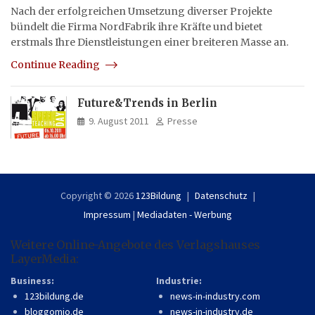
Nach der erfolgreichen Umsetzung diverser Projekte
bündelt die Firma NordFabrik ihre Kräfte und bietet
erstmals Ihre Dienstleistungen einer breiteren Masse an.
Continue Reading
Future&Trends in Berlin
9. August 2011
Presse
Copyright © 2026
123Bildung
Datenschutz
Impressum
|
Mediadaten - Werbung
Weitere Online-Angebote des Verlagshauses
LayerMedia:
Business:
Industrie:
123bildung.de
news-in-industry.com
bloggomio.de
news-in-industry.de