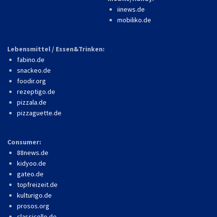
iinews.de
mobiliko.de
Lebensmittel / Essen&Trinken:
fabino.de
snackeo.de
foodir.org
rezeptigo.de
pizzala.de
pizzaguette.de
Consumer:
88news.de
kidyoo.de
gateo.de
topfreizeit.de
kulturigo.de
prosos.org
classicello.de