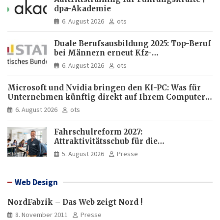
dpa-Akademie
6. August 2026
ots
Duale Berufsausbildung 2025: Top-Beruf
bei Männern erneut Kfz-
Mechatroniker, bei Frauen
6. August 2026
ots
medizinische Fachangestellte
Microsoft und Nvidia bringen den KI-PC: Was für
Unternehmen künftig direkt auf Ihrem Computer
läuft und was weiter in der Cloud bleibt
6. August 2026
ots
Fahrschulreform 2027:
Attraktivitätsschub für die
Fahrlehrerausbildung
5. August 2026
Presse
Web Design
NordFabrik – Das Web zeigt Nord !
8. November 2011
Presse