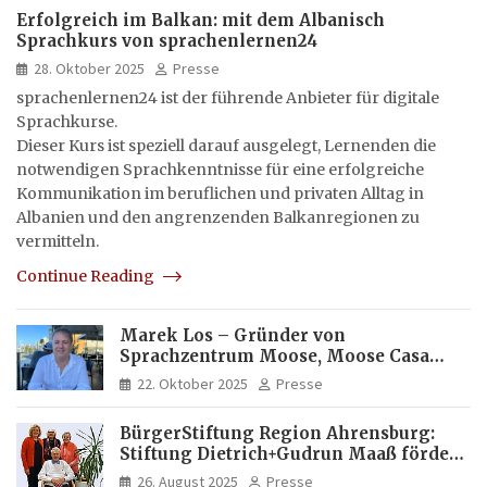
Erfolgreich im Balkan: mit dem Albanisch
Sprachkurs von sprachenlernen24
28. Oktober 2025
Presse
sprachenlernen24 ist der führende Anbieter für digitale
Sprachkurse.
Dieser Kurs ist speziell darauf ausgelegt, Lernenden die
notwendigen Sprachkenntnisse für eine erfolgreiche
Kommunikation im beruflichen und privaten Alltag in
Albanien und den angrenzenden Balkanregionen zu
vermitteln.
Continue Reading
Marek Los – Gründer von
Sprachzentrum Moose, Moose Casa
Italia und Apartamento Brasil |
22. Oktober 2025
Presse
Internationaler Experte für Bildung
und Investitionen in Brasilien
BürgerStiftung Region Ahrensburg:
Stiftung Dietrich+Gudrun Maaß fördert
Deutschkenntnisse von Frauen
26. August 2025
Presse