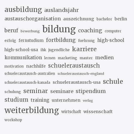
ausbildung
auslandsjahr
austauschorganisation
auszeichnung
berlin
bachelor
bildung
beruf
coaching
bewerbung
computer
fortbildung
high-school
erfolg
fernstudium
fuehrung
karriere
high-school-usa
ihk
jugendliche
medien
kommunikation
marketing
master
lernen
schueleraustausch
nachhilfe
motivation
schueleraustausch-australien
schueleraustausch-england
schule
schueleraustausch-usa
schueleraustausch-kanada
seminar
stipendium
seminare
schulung
studium
training
unternehmen
verlag
weiterbildung
wissenschaft
wirtschaft
workshop