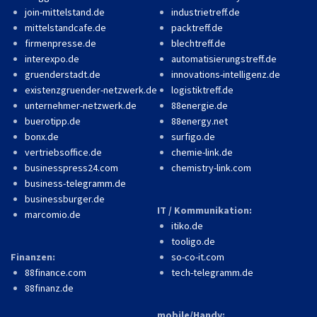
join-mittelstand.de
industrietreff.de
mittelstandcafe.de
packtreff.de
firmenpresse.de
blechtreff.de
interexpo.de
automatisierungstreff.de
gruenderstadt.de
innovations-intelligenz.de
existenzgruender-netzwerk.de
logistiktreff.de
unternehmer-netzwerk.de
88energie.de
buerotipp.de
88energy.net
bonx.de
surfigo.de
vertriebsoffice.de
chemie-link.de
businesspress24.com
chemistry-link.com
business-telegramm.de
businessburger.de
IT / Kommunikation:
marcomio.de
itiko.de
tooligo.de
Finanzen:
so-co-it.com
88finance.com
tech-telegramm.de
88finanz.de
mobile/Handy: