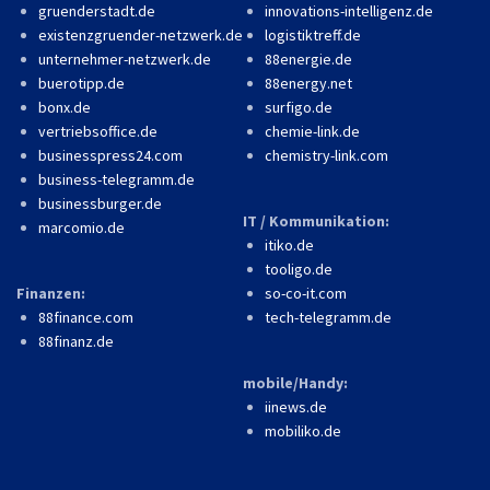
gruenderstadt.de
innovations-intelligenz.de
existenzgruender-netzwerk.de
logistiktreff.de
unternehmer-netzwerk.de
88energie.de
buerotipp.de
88energy.net
bonx.de
surfigo.de
vertriebsoffice.de
chemie-link.de
businesspress24.com
chemistry-link.com
business-telegramm.de
businessburger.de
IT / Kommunikation:
marcomio.de
itiko.de
tooligo.de
Finanzen:
so-co-it.com
88finance.com
tech-telegramm.de
88finanz.de
mobile/Handy:
iinews.de
mobiliko.de