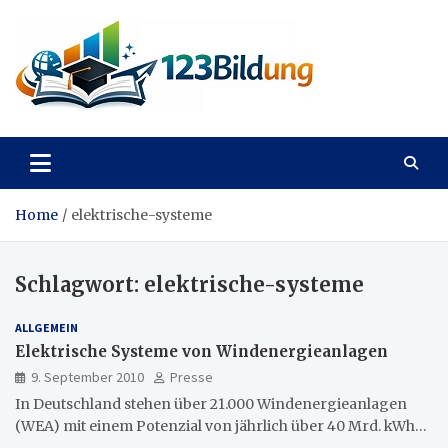
Skip
to
content
123Bildung
News und Infos aus dem Bildungswesen
Home
elektrische-systeme
Schlagwort:
elektrische-systeme
ALLGEMEIN
Elektrische Systeme von Windenergieanlagen
9. September 2010
Presse
In Deutschland stehen über 21.000 Windenergieanlagen
(WEA) mit einem Potenzial von jährlich über 40 Mrd. kWh…