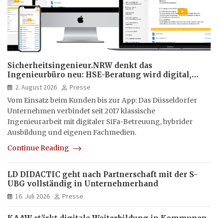
Sicherheitsingenieur.NRW denkt das
Ingenieurbüro neu: HSE-Beratung wird digital,
hybrid und multimedial
2. August 2026
Presse
Vom Einsatz beim Kunden bis zur App: Das Düsseldorfer
Unternehmen verbindet seit 2017 klassische
Ingenieurarbeit mit digitaler SiFa-Betreuung, hybrider
Ausbildung und eigenen Fachmedien.
Continue Reading
LD DIDACTIC geht nach Partnerschaft mit der S-
UBG vollständig in Unternehmerhand
16. Juli 2026
Presse