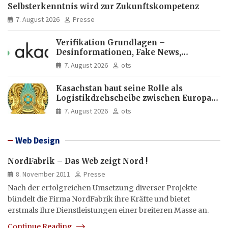
Selbsterkenntnis wird zur Zukunftskompetenz
7. August 2026
Presse
Verifikation Grundlagen –
Desinformationen, Fake News,
manipulierte Inhalte | dpa-Akademie
7. August 2026
ots
Kasachstan baut seine Rolle als
Logistikdrehscheibe zwischen Europa
und Asien aus
7. August 2026
ots
Web Design
NordFabrik – Das Web zeigt Nord !
8. November 2011
Presse
Nach der erfolgreichen Umsetzung diverser Projekte
bündelt die Firma NordFabrik ihre Kräfte und bietet
erstmals Ihre Dienstleistungen einer breiteren Masse an.
Continue Reading