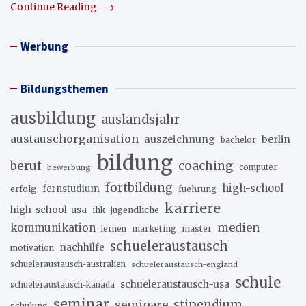
Continue Reading
Werbung
Bildungsthemen
ausbildung
auslandsjahr
austauschorganisation
auszeichnung
berlin
bachelor
bildung
beruf
coaching
bewerbung
computer
fortbildung
high-school
erfolg
fernstudium
fuehrung
karriere
high-school-usa
ihk
jugendliche
medien
kommunikation
marketing
master
lernen
schueleraustausch
nachhilfe
motivation
schueleraustausch-australien
schueleraustausch-england
schule
schueleraustausch-usa
schueleraustausch-kanada
seminar
stipendium
seminare
schulung