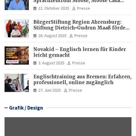
Sprachzentrum Moose, Moose Casa
Italia und Apartamento Brasil |
22. Oktober 2025
Presse
Internationaler Experte für Bildung
und Investitionen in Brasilien
BürgerStiftung Region Ahrensburg:
Stiftung Dietrich+Gudrun Maaß fördert
Deutschkenntnisse von Frauen
26. August 2025
Presse
Novakid – Englisch lernen für Kinder
leicht gemacht
3. August 2025
Presse
Englischtraining aus Bremen: Erfahren,
professionell, online zugänglich
27. Juni 2025
Presse
Grafik / Design