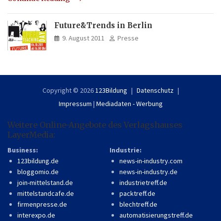
Future&Trends in Berlin
9. August 2011
Presse
Copyright © 2026
123Bildung
Datenschutz
Impressum
|
Mediadaten - Werbung
Weitere Online-Angebote des Verlagshauses
LayerMedia:
Business:
Industrie:
123bildung.de
news-in-industry.com
bloggomio.de
news-in-industry.de
join-mittelstand.de
industrietreff.de
mittelstandcafe.de
packtreff.de
firmenpresse.de
blechtreff.de
interexpo.de
automatisierungstreff.de