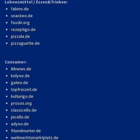
Lebensmittel / Essen&Trinken:
fabino.de
snackeo.de
foodir.org
rezeptigo.de
pizzala.de
pizzaguette.de
Consumer:
88news.de
kidyoo.de
gateo.de
topfreizeit.de
kulturigo.de
prosos.org
classicello.de
picello.de
adyoo.de
fitundmunter.de
weihnachtsmarktplatz.de