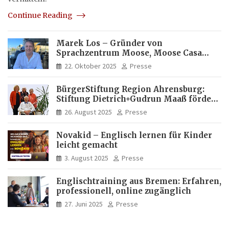
Continue Reading
Marek Los – Gründer von
Sprachzentrum Moose, Moose Casa
Italia und Apartamento Brasil |
22. Oktober 2025
Presse
Internationaler Experte für Bildung
und Investitionen in Brasilien
BürgerStiftung Region Ahrensburg:
Stiftung Dietrich+Gudrun Maaß fördert
Deutschkenntnisse von Frauen
26. August 2025
Presse
Novakid – Englisch lernen für Kinder
leicht gemacht
3. August 2025
Presse
Englischtraining aus Bremen: Erfahren,
professionell, online zugänglich
27. Juni 2025
Presse