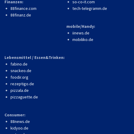
Finanzen:
so-co-it.com
88finance.com
tech-telegramm.de
88finanz.de
mobile/Handy:
iinews.de
mobiliko.de
Lebensmittel / Essen&Trinken:
fabino.de
snackeo.de
foodir.org
rezeptigo.de
pizzala.de
pizzaguette.de
Consumer:
88news.de
kidyoo.de