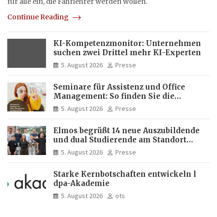
für alle ein, die Fahrlehrer werden wollen.
Continue Reading
KI-Kompetenzmonitor: Unternehmen
suchen zwei Drittel mehr KI-Experten
5. August 2026
Presse
Seminare für Assistenz und Office
Management: So finden Sie die
passende Weiterbildung
5. August 2026
Presse
Elmos begrüßt 14 neue Auszubildende
und dual Studierende am Standort
Dortmund
5. August 2026
Presse
Starke Kernbotschaften entwickeln l
dpa-Akademie
5. August 2026
ots