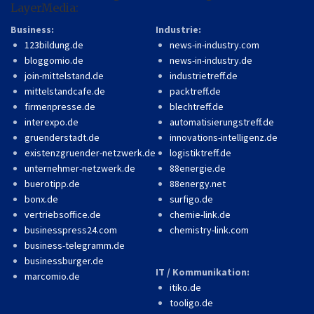
LayerMedia:
Business:
Industrie:
123bildung.de
news-in-industry.com
bloggomio.de
news-in-industry.de
join-mittelstand.de
industrietreff.de
mittelstandcafe.de
packtreff.de
firmenpresse.de
blechtreff.de
interexpo.de
automatisierungstreff.de
gruenderstadt.de
innovations-intelligenz.de
existenzgruender-netzwerk.de
logistiktreff.de
unternehmer-netzwerk.de
88energie.de
buerotipp.de
88energy.net
bonx.de
surfigo.de
vertriebsoffice.de
chemie-link.de
businesspress24.com
chemistry-link.com
business-telegramm.de
businessburger.de
IT / Kommunikation:
marcomio.de
itiko.de
tooligo.de