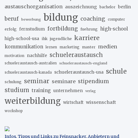
austauschorganisation
auszeichnung
berlin
bachelor
bildung
beruf
coaching
bewerbung
computer
fortbildung
high-school
erfolg
fernstudium
fuehrung
karriere
high-school-usa
ihk
jugendliche
medien
kommunikation
marketing
master
lernen
schueleraustausch
nachhilfe
motivation
schueleraustausch-australien
schueleraustausch-england
schule
schueleraustausch-usa
schueleraustausch-kanada
seminar
stipendium
seminare
schulung
studium
training
unternehmen
verlag
weiterbildung
wissenschaft
wirtschaft
workshop
Infos, Tipps und Links zu Feinsnacker, Anbietern und