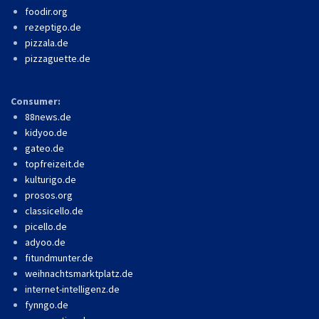
foodir.org
rezeptigo.de
pizzala.de
pizzaguette.de
Consumer:
88news.de
kidyoo.de
gateo.de
topfreizeit.de
kulturigo.de
prosos.org
classicello.de
picello.de
adyoo.de
fitundmunter.de
weihnachtsmarktplatz.de
internet-intelligenz.de
fynngo.de