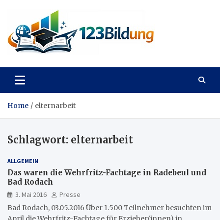
Skip
to
content
123Bildung
News und Infos aus dem Bildungswesen
Home
elternarbeit
Schlagwort:
elternarbeit
ALLGEMEIN
Das waren die Wehrfritz-Fachtage in Radebeul und
Bad Rodach
3. Mai 2016
Presse
Bad Rodach, 03.05.2016 Über 1.500 Teilnehmer besuchten im
April die Wehrfritz-Fachtage für Erzieher(innen) in