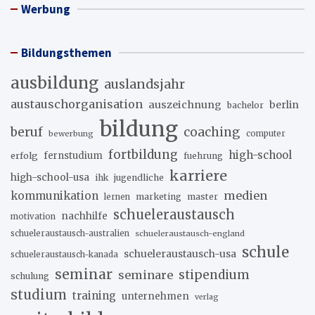
Werbung
Bildungsthemen
ausbildung
auslandsjahr
austauschorganisation
auszeichnung
berlin
bachelor
bildung
beruf
coaching
bewerbung
computer
fortbildung
high-school
erfolg
fernstudium
fuehrung
karriere
high-school-usa
ihk
jugendliche
medien
kommunikation
marketing
master
lernen
schueleraustausch
nachhilfe
motivation
schueleraustausch-australien
schueleraustausch-england
schule
schueleraustausch-usa
schueleraustausch-kanada
seminar
stipendium
seminare
schulung
studium
training
unternehmen
verlag