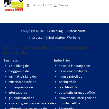
9. August 2011
Presse
Copyright © 2026
123Bildung
Datenschutz
Impressum
|
Mediadaten - Werbung
Weitere Online-Angebote des Verlagshauses
LayerMedia:
Business:
Industrie:
123bildung.de
news-in-industry.com
bloggomio.de
news-in-industry.de
join-mittelstand.de
industrietreff.de
mittelstandcafe.de
packtreff.de
firmenpresse.de
blechtreff.de
interexpo.de
automatisierungstreff.de
gruenderstadt.de
innovations-intelligenz.de
existenzgruender-netzwerk.de
logistiktreff.de
unternehmer-netzwerk.de
88energie.de