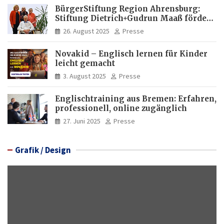
und Investitionen in Brasilien
BürgerStiftung Region Ahrensburg:
Stiftung Dietrich+Gudrun Maaß fördert
Deutschkenntnisse von Frauen
26. August 2025
Presse
Novakid – Englisch lernen für Kinder
leicht gemacht
3. August 2025
Presse
Englischtraining aus Bremen: Erfahren,
professionell, online zugänglich
27. Juni 2025
Presse
Grafik / Design