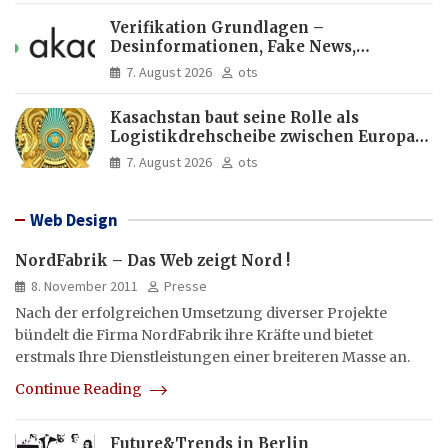
Verifikation Grundlagen –
Desinformationen, Fake News,
manipulierte Inhalte | dpa-Akademie
7. August 2026
ots
Kasachstan baut seine Rolle als
Logistikdrehscheibe zwischen Europa
und Asien aus
7. August 2026
ots
Web Design
NordFabrik – Das Web zeigt Nord !
8. November 2011
Presse
Nach der erfolgreichen Umsetzung diverser Projekte
bündelt die Firma NordFabrik ihre Kräfte und bietet
erstmals Ihre Dienstleistungen einer breiteren Masse an.
Continue Reading
Future&Trends in Berlin