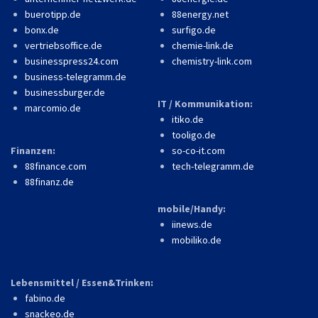
buerotipp.de
88energy.net
bonx.de
surfigo.de
vertriebsoffice.de
chemie-link.de
businesspress24.com
chemistry-link.com
business-telegramm.de
businessburger.de
IT / Kommunikation:
marcomio.de
itiko.de
tooligo.de
Finanzen:
so-co-it.com
88finance.com
tech-telegramm.de
88finanz.de
mobile/Handy:
iinews.de
mobiliko.de
Lebensmittel / Essen&Trinken:
fabino.de
snackeo.de