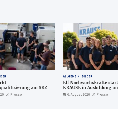
LDER
ALLGEMEIN
BILDER
rkt
Elf Nachwuchskräfte start
qualifizierung am SKZ
KRAUSE in Ausbildung u
Jahrespraktikum
026
Presse
6. August 2026
Presse