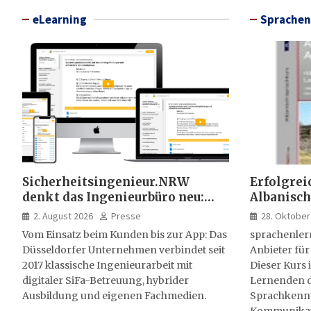
eLearning
Sprachen
Sicherheitsingenieur.NRW
Erfolgrei
denkt das Ingenieurbüro neu:
Albanisch
HSE-Beratung wird digital,
sprachen
2. August 2026
Presse
28. Oktober
hybrid und multimedial
Vom Einsatz beim Kunden bis zur App: Das
sprachenler
Düsseldorfer Unternehmen verbindet seit
Anbieter für
2017 klassische Ingenieurarbeit mit
Dieser Kurs i
digitaler SiFa-Betreuung, hybrider
Lernenden d
Ausbildung und eigenen Fachmedien.
Sprachkenntn