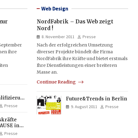
Web Design
zur
NordFabrik – Das Web zeigt
Nord !
8. November 2011
Presse
 September
Nach der erfolgreichen Umsetzung
hen ihre
diverser Projekte bündelt die Firma
NordFabrik ihre Kräfte und bietet erstmals
iten
Ihre Dienstleistungen einer breiteren
Masse an.
Continue Reading
lifizierung
Future&Trends in Berlin
Presse
9. August 2011
Presse
skräfte
RAUSE in
nd
Presse
kum