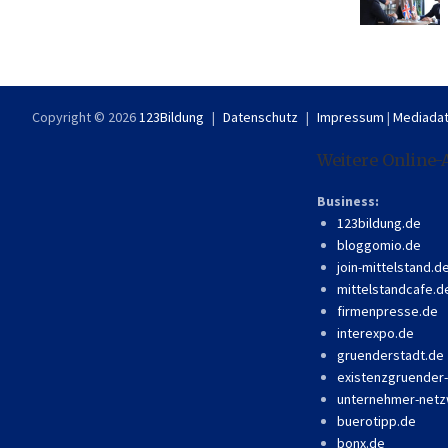
Copyright © 2026
123Bildung
Datenschutz
Impressum
|
Mediadat
Weitere Online-
Business:
123bildung.de
bloggomio.de
join-mittelstand.d
mittelstandcafe.d
firmenpresse.de
interexpo.de
gruenderstadt.de
existenzgruender
unternehmer-netz
buerotipp.de
bonx.de