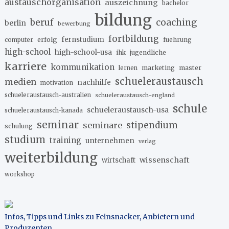
austauschorganisation
auszeichnung
bachelor
bildung
beruf
coaching
berlin
bewerbung
fortbildung
erfolg
fernstudium
fuehrung
computer
high-school
high-school-usa
ihk
jugendliche
karriere
kommunikation
marketing
master
lernen
schueleraustausch
medien
nachhilfe
motivation
schueleraustausch-australien
schueleraustausch-england
schule
schueleraustausch-usa
schueleraustausch-kanada
seminar
stipendium
seminare
schulung
studium
training
unternehmen
verlag
weiterbildung
wissenschaft
wirtschaft
workshop
Infos, Tipps und Links zu Feinsnacker, Anbietern und
Produzenten
.