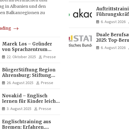
on im beruflichen und
tag in Albanien und den
Auftrittstrain
en Balkanregionen zu
Führungskräft
Akademie
6. August 2026
eading
Duale Berufs
2025: Top-Beru
Marek Los – Gründer
Männern erne
6. August 2026
von Sprachzentrum
Mechatroniker
Moose, Moose Casa
Frauen mediz
22. Oktober 2025
Presse
Italia und Apartamento
Fachangestell
Brasil | Internationaler
BürgerStiftung Region
Experte für Bildung und
Ahrensburg: Stiftung
Investitionen in
Dietrich+Gudrun Maaß
Brasilien
26. August 2025
Presse
fördert
Deutschkenntnisse von
Novakid – Englisch
Frauen
lernen für Kinder leicht
gemacht
3. August 2025
Presse
Englischtraining aus
Bremen: Erfahren,