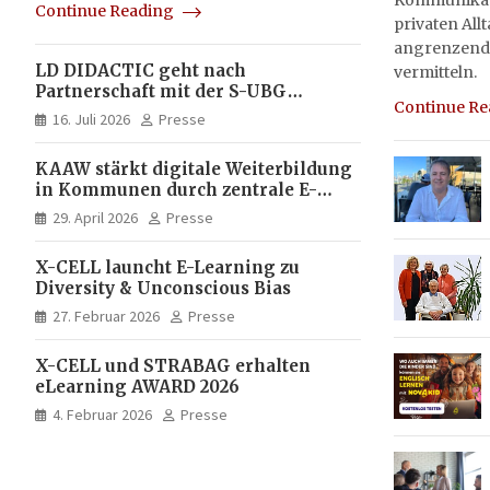
Kommunikati
Continue Reading
privaten All
angrenzend
LD DIDACTIC geht nach
vermitteln.
Partnerschaft mit der S-UBG
Continue R
vollständig in Unternehmerhand
16. Juli 2026
Presse
KAAW stärkt digitale Weiterbildung
in Kommunen durch zentrale E-
Learning Plattform von X-CELL
29. April 2026
Presse
X-CELL launcht E-Learning zu
Diversity & Unconscious Bias
27. Februar 2026
Presse
X-CELL und STRABAG erhalten
eLearning AWARD 2026
4. Februar 2026
Presse