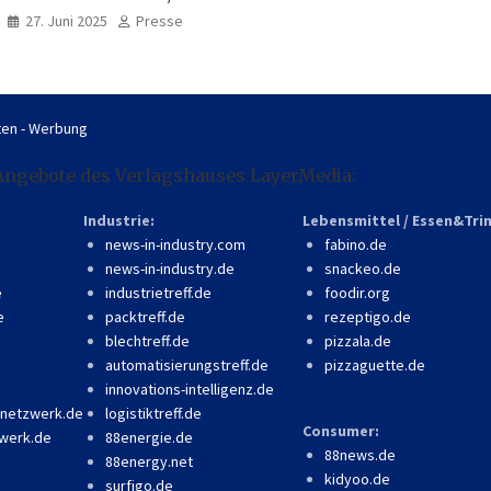
professionell, online
27. Juni 2025
Presse
zugänglich
en - Werbung
Angebote des Verlagshauses LayerMedia:
Industrie:
Lebensmittel / Essen&Tri
news-in-industry.com
fabino.de
news-in-industry.de
snackeo.de
e
industrietreff.de
foodir.org
e
packtreff.de
rezeptigo.de
blechtreff.de
pizzala.de
automatisierungstreff.de
pizzaguette.de
innovations-intelligenz.de
-netzwerk.de
logistiktreff.de
Consumer:
werk.de
88energie.de
88news.de
88energy.net
kidyoo.de
surfigo.de