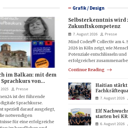
Grafik / Design
Selbsterkenntnis wird 
Zukunftskompetenz
7. August 2026
Presse
Mind Codex® Collectiv am 4.
2026 in Köln zeigt, wie Mensc
Potenziale entschlüsseln und
erfolgreicher zusammenarbe
Continue Reading
ch im Balkan: mit dem
 Sprachkurs von
Haitian stärkt
lernen24
 2025
Presse
Fachkräftequa
am SKZ
nen24 ist der führende
7. August 2026
 digitale Sprachkurse.
st speziell darauf ausgelegt,
Elf Nachwuch
ie notwendigen
starten bei K
Ausbildung u
isse für eine erfolgreiche
6. August 2026
Jahresprakti