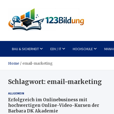
Skip
to
content
123Bildung
News und Infos aus dem Bildungswesen
BAU & SICHERHEIT
EDV / IT
HOCHSCHULE
MANA
Home
email-marketing
Schlagwort:
email-marketing
ALLGEMEIN
Erfolgreich im Onlinebusiness mit
hochwertigen Online-Video-Kursen der
Barbara DK Akademie