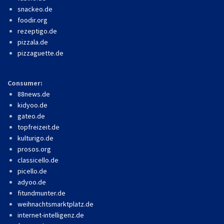
snackeo.de
foodir.org
rezeptigo.de
pizzala.de
pizzaguette.de
Consumer:
88news.de
kidyoo.de
gateo.de
topfreizeit.de
kulturigo.de
prosos.org
classicello.de
picello.de
adyoo.de
fitundmunter.de
weihnachtsmarktplatz.de
internet-intelligenz.de