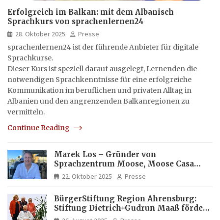
Erfolgreich im Balkan: mit dem Albanisch
Sprachkurs von sprachenlernen24
28. Oktober 2025
Presse
sprachenlernen24 ist der führende Anbieter für digitale
Sprachkurse.
Dieser Kurs ist speziell darauf ausgelegt, Lernenden die
notwendigen Sprachkenntnisse für eine erfolgreiche
Kommunikation im beruflichen und privaten Alltag in
Albanien und den angrenzenden Balkanregionen zu
vermitteln.
Continue Reading
Marek Los – Gründer von
Sprachzentrum Moose, Moose Casa
Italia und Apartamento Brasil |
22. Oktober 2025
Presse
Internationaler Experte für Bildung
und Investitionen in Brasilien
BürgerStiftung Region Ahrensburg:
Stiftung Dietrich+Gudrun Maaß fördert
Deutschkenntnisse von Frauen