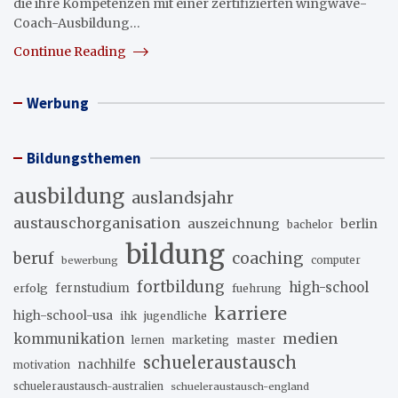
die ihre Kompetenzen mit einer zertifizierten wingwave-
Coach-Ausbildung…
Continue Reading
Werbung
Bildungsthemen
ausbildung
auslandsjahr
austauschorganisation
auszeichnung
berlin
bachelor
bildung
beruf
coaching
bewerbung
computer
fortbildung
high-school
erfolg
fernstudium
fuehrung
karriere
high-school-usa
ihk
jugendliche
medien
kommunikation
marketing
master
lernen
schueleraustausch
nachhilfe
motivation
schueleraustausch-australien
schueleraustausch-england