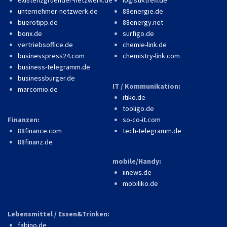
existenzgruender-netzwerk.de
logistiktreff.de
unternehmer-netzwerk.de
88energie.de
buerotipp.de
88energy.net
bonx.de
surfigo.de
vertriebsoffice.de
chemie-link.de
businesspress24.com
chemistry-link.com
business-telegramm.de
businessburger.de
IT / Kommunikation:
marcomio.de
itiko.de
tooligo.de
Finanzen:
so-co-it.com
88finance.com
tech-telegramm.de
88finanz.de
mobile/Handy:
iinews.de
mobiliko.de
Lebensmittel / Essen&Trinken:
fabino.de