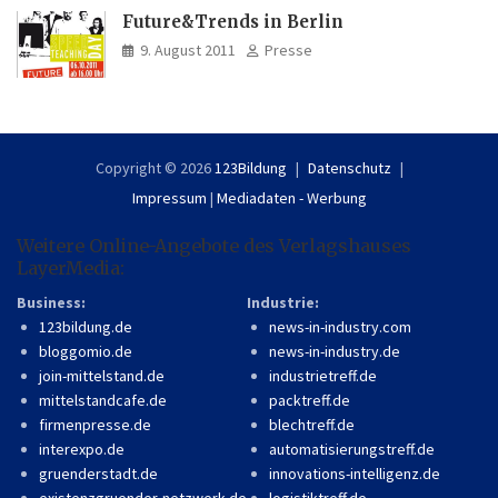
Future&Trends in Berlin
9. August 2011
Presse
Copyright © 2026
123Bildung
Datenschutz
Impressum
|
Mediadaten - Werbung
Weitere Online-Angebote des Verlagshauses
LayerMedia:
Business:
Industrie:
123bildung.de
news-in-industry.com
bloggomio.de
news-in-industry.de
join-mittelstand.de
industrietreff.de
mittelstandcafe.de
packtreff.de
firmenpresse.de
blechtreff.de
interexpo.de
automatisierungstreff.de
gruenderstadt.de
innovations-intelligenz.de