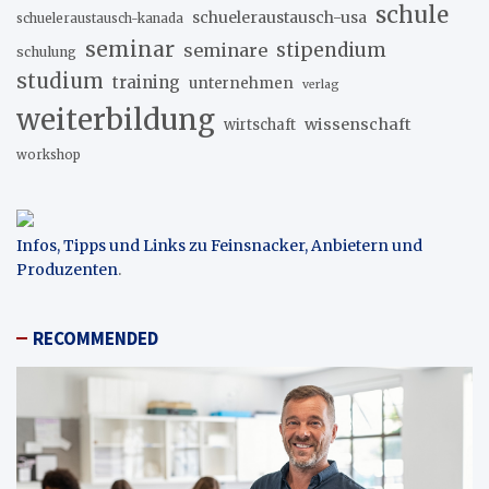
schule
schueleraustausch-usa
schueleraustausch-kanada
seminar
stipendium
seminare
schulung
studium
training
unternehmen
verlag
weiterbildung
wissenschaft
wirtschaft
workshop
Infos, Tipps und Links zu Feinsnacker, Anbietern und
Produzenten
.
RECOMMENDED