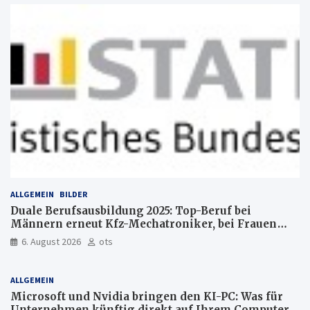
ALLGEMEIN
BILDER
Duale Berufsausbildung 2025: Top-Beruf bei
Männern erneut Kfz-Mechatroniker, bei Frauen
medizinische Fachangestellte
6. August 2026
ots
ALLGEMEIN
Microsoft und Nvidia bringen den KI-PC: Was für
Unternehmen künftig direkt auf Ihrem Computer