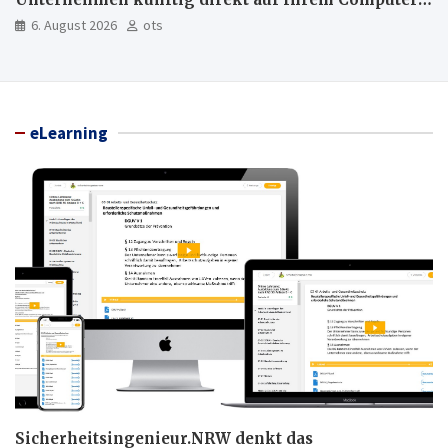
läuft und was weiter in der Cloud bleibt
6. August 2026
ots
eLearning
Sicherheitsingenieur.NRW denkt das