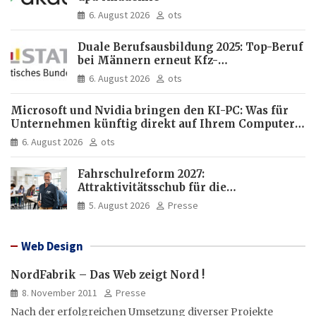
6. August 2026
ots
Duale Berufsausbildung 2025: Top-Beruf
bei Männern erneut Kfz-
Mechatroniker, bei Frauen
6. August 2026
ots
medizinische Fachangestellte
Microsoft und Nvidia bringen den KI-PC: Was für
Unternehmen künftig direkt auf Ihrem Computer
läuft und was weiter in der Cloud bleibt
6. August 2026
ots
Fahrschulreform 2027:
Attraktivitätsschub für die
Fahrlehrerausbildung
5. August 2026
Presse
Web Design
NordFabrik – Das Web zeigt Nord !
8. November 2011
Presse
Nach der erfolgreichen Umsetzung diverser Projekte