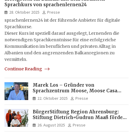
Sprachkurs von sprachenlernen24
28. Oktober 2025
Presse
sprachenlernen24 ist der führende Anbieter für digitale
Sprachkurse.
Dieser Kurs ist speziell darauf ausgelegt, Lernenden die
notwendigen Sprachkenntnisse für eine erfolgreiche
Kommunikation im beruflichen und privaten Alltag in
Albanien und den angrenzenden Balkanregionen zu
vermitteln.
Continue Reading
Marek Los – Gründer von
Sprachzentrum Moose, Moose Casa
Italia und Apartamento Brasil |
22. Oktober 2025
Presse
Internationaler Experte für Bildung
und Investitionen in Brasilien
BürgerStiftung Region Ahrensburg:
Stiftung Dietrich+Gudrun Maaß fördert
Deutschkenntnisse von Frauen
26. August 2025
Presse