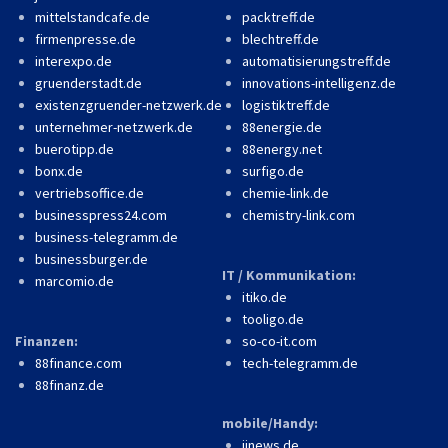
mittelstandcafe.de
packtreff.de
firmenpresse.de
blechtreff.de
interexpo.de
automatisierungstreff.de
gruenderstadt.de
innovations-intelligenz.de
existenzgruender-netzwerk.de
logistiktreff.de
unternehmer-netzwerk.de
88energie.de
buerotipp.de
88energy.net
bonx.de
surfigo.de
vertriebsoffice.de
chemie-link.de
businesspress24.com
chemistry-link.com
business-telegramm.de
businessburger.de
IT / Kommunikation:
marcomio.de
itiko.de
tooligo.de
Finanzen:
so-co-it.com
88finance.com
tech-telegramm.de
88finanz.de
mobile/Handy:
iinews.de