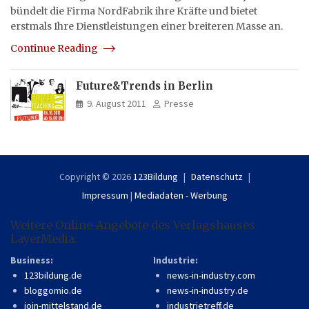
bündelt die Firma NordFabrik ihre Kräfte und bietet
erstmals Ihre Dienstleistungen einer breiteren Masse an.
Continue Reading
Future&Trends in Berlin
9. August 2011
Presse
Copyright © 2026
123Bildung
Datenschutz
Impressum
|
Mediadaten - Werbung
Weitere Online-Angebote des Verlagshauses
LayerMedia:
Business:
Industrie:
123bildung.de
news-in-industry.com
bloggomio.de
news-in-industry.de
join-mittelstand.de
industrietreff.de