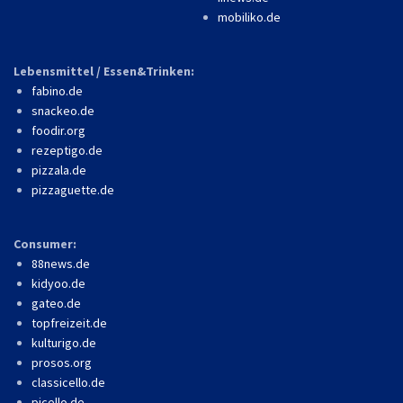
mobiliko.de
Lebensmittel / Essen&Trinken:
fabino.de
snackeo.de
foodir.org
rezeptigo.de
pizzala.de
pizzaguette.de
Consumer:
88news.de
kidyoo.de
gateo.de
topfreizeit.de
kulturigo.de
prosos.org
classicello.de
picello.de