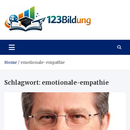
Skip
to
content
123Bildung
News und Infos aus dem Bildungswesen
Home
emotionale-empathie
Schlagwort:
emotionale-empathie