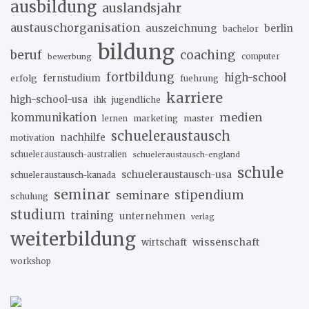
ausbildung
auslandsjahr
austauschorganisation
auszeichnung
berlin
bachelor
bildung
beruf
coaching
bewerbung
computer
fortbildung
high-school
erfolg
fernstudium
fuehrung
karriere
high-school-usa
ihk
jugendliche
medien
kommunikation
marketing
master
lernen
schueleraustausch
nachhilfe
motivation
schueleraustausch-australien
schueleraustausch-england
schule
schueleraustausch-usa
schueleraustausch-kanada
seminar
stipendium
seminare
schulung
studium
training
unternehmen
verlag
weiterbildung
wissenschaft
wirtschaft
workshop