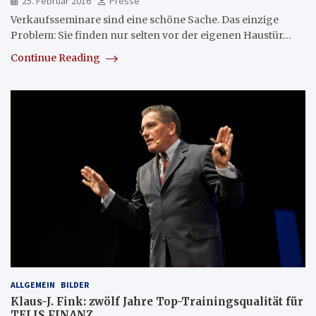
25. Februar 2016
Presse
Verkaufsseminare sind eine schöne Sache. Das einzige
Problem: Sie finden nur selten vor der eigenen Haustür…
Continue Reading
ALLGEMEIN
BILDER
Klaus-J. Fink: zwölf Jahre Top-Trainingsqualität für
TELIS FINANZ