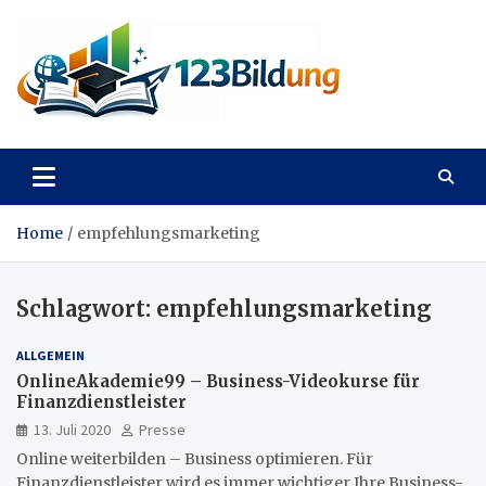
Skip
to
content
123Bildung
News und Infos aus dem Bildungswesen
Home
empfehlungsmarketing
Schlagwort:
empfehlungsmarketing
ALLGEMEIN
OnlineAkademie99 – Business-Videokurse für
Finanzdienstleister
13. Juli 2020
Presse
Online weiterbilden – Business optimieren. Für
Finanzdienstleister wird es immer wichtiger Ihre Business-