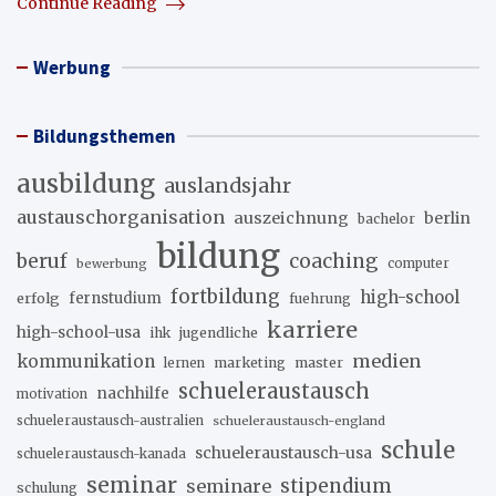
Continue Reading
Werbung
Bildungsthemen
ausbildung
auslandsjahr
austauschorganisation
auszeichnung
berlin
bachelor
bildung
beruf
coaching
bewerbung
computer
fortbildung
high-school
erfolg
fernstudium
fuehrung
karriere
high-school-usa
ihk
jugendliche
medien
kommunikation
marketing
master
lernen
schueleraustausch
nachhilfe
motivation
schueleraustausch-australien
schueleraustausch-england
schule
schueleraustausch-usa
schueleraustausch-kanada
seminar
stipendium
seminare
schulung