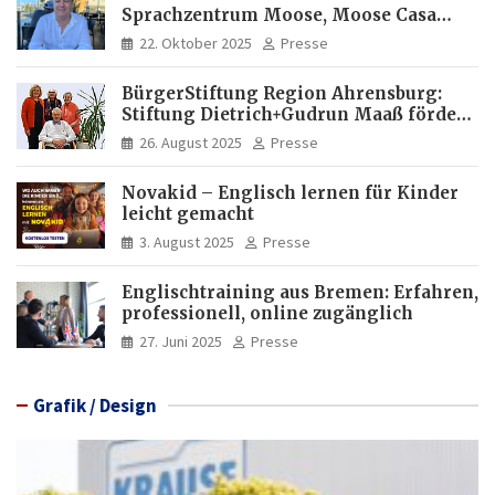
Sprachzentrum Moose, Moose Casa
Italia und Apartamento Brasil |
22. Oktober 2025
Presse
Internationaler Experte für Bildung
und Investitionen in Brasilien
BürgerStiftung Region Ahrensburg:
Stiftung Dietrich+Gudrun Maaß fördert
Deutschkenntnisse von Frauen
26. August 2025
Presse
Novakid – Englisch lernen für Kinder
leicht gemacht
3. August 2025
Presse
Englischtraining aus Bremen: Erfahren,
professionell, online zugänglich
27. Juni 2025
Presse
Grafik / Design