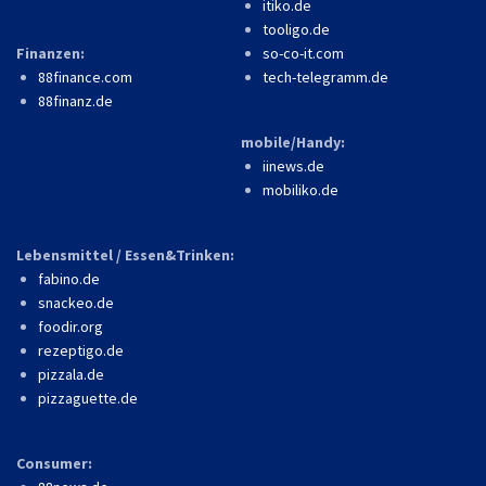
itiko.de
tooligo.de
Finanzen:
so-co-it.com
88finance.com
tech-telegramm.de
88finanz.de
mobile/Handy:
iinews.de
mobiliko.de
Lebensmittel / Essen&Trinken:
fabino.de
snackeo.de
foodir.org
rezeptigo.de
pizzala.de
pizzaguette.de
Consumer: