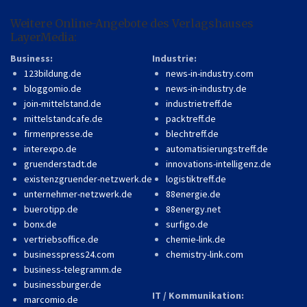
Weitere Online-Angebote des Verlagshauses
LayerMedia:
Business:
Industrie:
123bildung.de
news-in-industry.com
bloggomio.de
news-in-industry.de
join-mittelstand.de
industrietreff.de
mittelstandcafe.de
packtreff.de
firmenpresse.de
blechtreff.de
interexpo.de
automatisierungstreff.de
gruenderstadt.de
innovations-intelligenz.de
existenzgruender-netzwerk.de
logistiktreff.de
unternehmer-netzwerk.de
88energie.de
buerotipp.de
88energy.net
bonx.de
surfigo.de
vertriebsoffice.de
chemie-link.de
businesspress24.com
chemistry-link.com
business-telegramm.de
businessburger.de
IT / Kommunikation:
marcomio.de