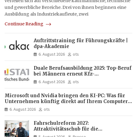
verteilen sich auf verschiedene kaufmännische, technische
und gewerbliche Bereiche. Drei von ihnen beginnen eine
Ausbildung als Industriekaufleute, zwei
Continue Reading
Auftrittstraining für Führungskräfte |
dpa-Akademie
6. August 2026
ots
Duale Berufsausbildung 2025: Top-Beruf
bei Männern erneut Kfz-
Mechatroniker, bei Frauen
6. August 2026
ots
medizinische Fachangestellte
Microsoft und Nvidia bringen den KI-PC: Was für
Unternehmen künftig direkt auf Ihrem Computer
läuft und was weiter in der Cloud bleibt
6. August 2026
ots
Fahrschulreform 2027:
Attraktivitätsschub für die
Fahrlehrerausbildung
5. August 2026
Presse