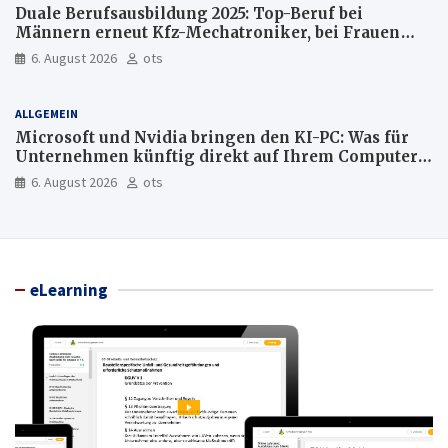
Duale Berufsausbildung 2025: Top-Beruf bei
Männern erneut Kfz-Mechatroniker, bei Frauen
medizinische Fachangestellte
6. August 2026
ots
ALLGEMEIN
Microsoft und Nvidia bringen den KI-PC: Was für
Unternehmen künftig direkt auf Ihrem Computer
läuft und was weiter in der Cloud bleibt
6. August 2026
ots
eLearning