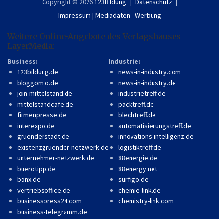
Copyright © 2026
123Bildung
Datenschutz
Impressum
|
Mediadaten - Werbung
Weitere Online-Angebote des Verlagshauses
LayerMedia:
Business:
Industrie:
123bildung.de
news-in-industry.com
bloggomio.de
news-in-industry.de
join-mittelstand.de
industrietreff.de
mittelstandcafe.de
packtreff.de
firmenpresse.de
blechtreff.de
interexpo.de
automatisierungstreff.de
gruenderstadt.de
innovations-intelligenz.de
existenzgruender-netzwerk.de
logistiktreff.de
unternehmer-netzwerk.de
88energie.de
buerotipp.de
88energy.net
bonx.de
surfigo.de
vertriebsoffice.de
chemie-link.de
businesspress24.com
chemistry-link.com
business-telegramm.de