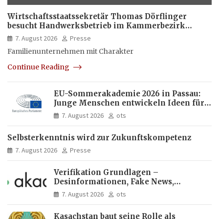
Wirtschaftsstaatssekretär Thomas Dörflinger
besucht Handwerksbetrieb im Kammerbezirk
Freiburg
7. August 2026
Presse
Familienunternehmen mit Charakter
Continue Reading
EU-Sommerakademie 2026 in Passau:
Junge Menschen entwickeln Ideen für
Europas Zukunft
7. August 2026
ots
Selbsterkenntnis wird zur Zukunftskompetenz
7. August 2026
Presse
Verifikation Grundlagen –
Desinformationen, Fake News,
manipulierte Inhalte | dpa-Akademie
7. August 2026
ots
Kasachstan baut seine Rolle als