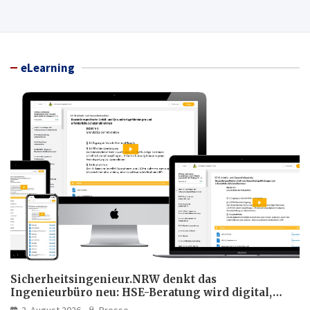
eLearning
Sicherheitsingenieur.NRW denkt das
Ingenieurbüro neu: HSE-Beratung wird digital,
hybrid und multimedial
2. August 2026
Presse