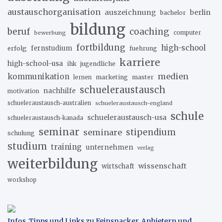
austauschorganisation
auszeichnung
berlin
bachelor
bildung
beruf
coaching
bewerbung
computer
fortbildung
high-school
erfolg
fernstudium
fuehrung
karriere
high-school-usa
ihk
jugendliche
medien
kommunikation
marketing
master
lernen
schueleraustausch
nachhilfe
motivation
schueleraustausch-australien
schueleraustausch-england
schule
schueleraustausch-usa
schueleraustausch-kanada
seminar
stipendium
seminare
schulung
studium
training
unternehmen
verlag
weiterbildung
wissenschaft
wirtschaft
workshop
Infos, Tipps und Links zu Feinsnacker, Anbietern und