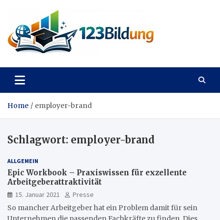
Skip
to
content
123Bildung
News und Infos aus dem Bildungswesen
Home
employer-brand
Schlagwort:
employer-brand
ALLGEMEIN
Epic Workbook – Praxiswissen für exzellente
Arbeitgeberattraktivität
15. Januar 2021
Presse
So mancher Arbeitgeber hat ein Problem damit für sein
Unternehmen die passenden Fachkräfte zu finden. Dies…