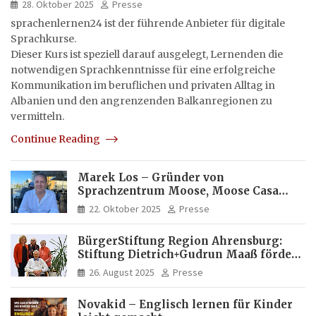
28. Oktober 2025
Presse
sprachenlernen24 ist der führende Anbieter für digitale
Sprachkurse.
Dieser Kurs ist speziell darauf ausgelegt, Lernenden die
notwendigen Sprachkenntnisse für eine erfolgreiche
Kommunikation im beruflichen und privaten Alltag in
Albanien und den angrenzenden Balkanregionen zu
vermitteln.
Continue Reading
Marek Los – Gründer von
Sprachzentrum Moose, Moose Casa
Italia und Apartamento Brasil |
22. Oktober 2025
Presse
Internationaler Experte für Bildung
und Investitionen in Brasilien
BürgerStiftung Region Ahrensburg:
Stiftung Dietrich+Gudrun Maaß fördert
Deutschkenntnisse von Frauen
26. August 2025
Presse
Novakid – Englisch lernen für Kinder