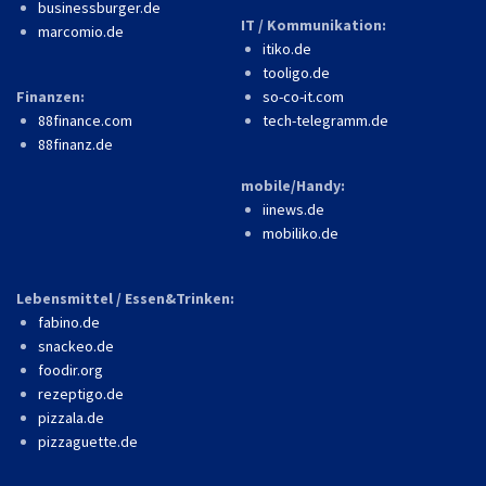
businessburger.de
IT / Kommunikation:
marcomio.de
itiko.de
tooligo.de
Finanzen:
so-co-it.com
88finance.com
tech-telegramm.de
88finanz.de
mobile/Handy:
iinews.de
mobiliko.de
Lebensmittel / Essen&Trinken:
fabino.de
snackeo.de
foodir.org
rezeptigo.de
pizzala.de
pizzaguette.de