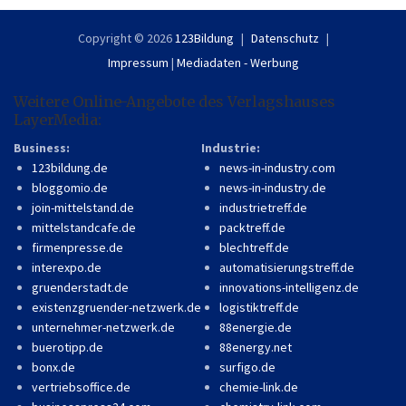
Copyright © 2026
123Bildung
Datenschutz
Impressum
|
Mediadaten - Werbung
Weitere Online-Angebote des Verlagshauses
LayerMedia:
Business:
Industrie:
123bildung.de
news-in-industry.com
bloggomio.de
news-in-industry.de
join-mittelstand.de
industrietreff.de
mittelstandcafe.de
packtreff.de
firmenpresse.de
blechtreff.de
interexpo.de
automatisierungstreff.de
gruenderstadt.de
innovations-intelligenz.de
existenzgruender-netzwerk.de
logistiktreff.de
unternehmer-netzwerk.de
88energie.de
buerotipp.de
88energy.net
bonx.de
surfigo.de
vertriebsoffice.de
chemie-link.de