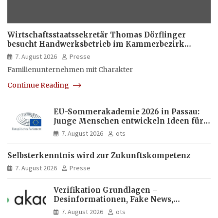
Wirtschaftsstaatssekretär Thomas Dörflinger
besucht Handwerksbetrieb im Kammerbezirk
Freiburg
7. August 2026
Presse
Familienunternehmen mit Charakter
Continue Reading
EU-Sommerakademie 2026 in Passau:
Junge Menschen entwickeln Ideen für
Europas Zukunft
7. August 2026
ots
Selbsterkenntnis wird zur Zukunftskompetenz
7. August 2026
Presse
Verifikation Grundlagen –
Desinformationen, Fake News,
manipulierte Inhalte | dpa-Akademie
7. August 2026
ots