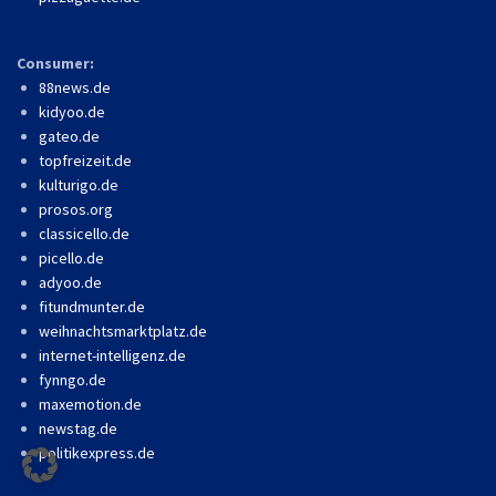
Consumer:
88news.de
kidyoo.de
gateo.de
topfreizeit.de
kulturigo.de
prosos.org
classicello.de
picello.de
adyoo.de
fitundmunter.de
weihnachtsmarktplatz.de
internet-intelligenz.de
fynngo.de
maxemotion.de
newstag.de
politikexpress.de