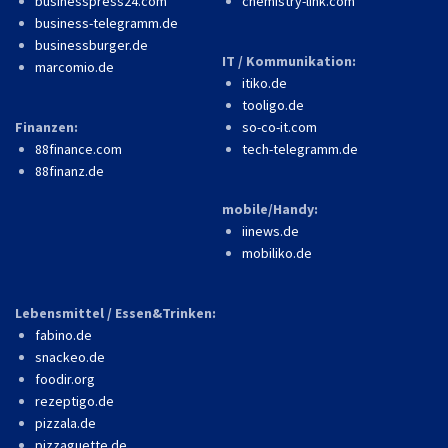
businesspress24.com
chemistry-link.com
business-telegramm.de
businessburger.de
IT / Kommunikation:
marcomio.de
itiko.de
tooligo.de
Finanzen:
so-co-it.com
88finance.com
tech-telegramm.de
88finanz.de
mobile/Handy:
iinews.de
mobiliko.de
Lebensmittel / Essen&Trinken:
fabino.de
snackeo.de
foodir.org
rezeptigo.de
pizzala.de
pizzaguette.de