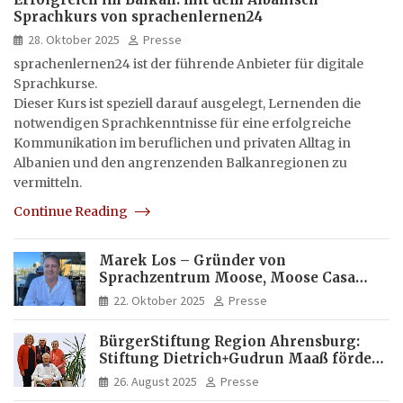
Sprachkurs von sprachenlernen24
28. Oktober 2025
Presse
sprachenlernen24 ist der führende Anbieter für digitale
Sprachkurse.
Dieser Kurs ist speziell darauf ausgelegt, Lernenden die
notwendigen Sprachkenntnisse für eine erfolgreiche
Kommunikation im beruflichen und privaten Alltag in
Albanien und den angrenzenden Balkanregionen zu
vermitteln.
Continue Reading
Marek Los – Gründer von
Sprachzentrum Moose, Moose Casa
Italia und Apartamento Brasil |
22. Oktober 2025
Presse
Internationaler Experte für Bildung
und Investitionen in Brasilien
BürgerStiftung Region Ahrensburg:
Stiftung Dietrich+Gudrun Maaß fördert
Deutschkenntnisse von Frauen
26. August 2025
Presse