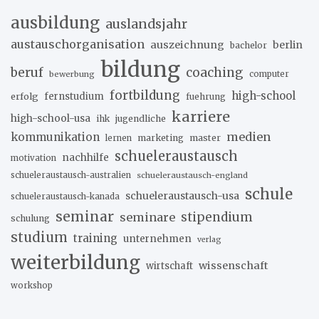
ausbildung
auslandsjahr
austauschorganisation
auszeichnung
berlin
bachelor
bildung
beruf
coaching
bewerbung
computer
fortbildung
high-school
erfolg
fernstudium
fuehrung
karriere
high-school-usa
ihk
jugendliche
medien
kommunikation
marketing
master
lernen
schueleraustausch
nachhilfe
motivation
schueleraustausch-australien
schueleraustausch-england
schule
schueleraustausch-usa
schueleraustausch-kanada
seminar
stipendium
seminare
schulung
studium
training
unternehmen
verlag
weiterbildung
wissenschaft
wirtschaft
workshop