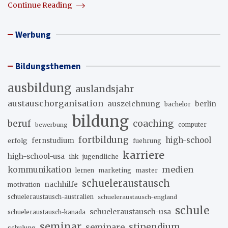
Continue Reading
Werbung
Bildungsthemen
ausbildung
auslandsjahr
austauschorganisation
auszeichnung
berlin
bachelor
bildung
beruf
coaching
bewerbung
computer
fortbildung
high-school
erfolg
fernstudium
fuehrung
karriere
high-school-usa
ihk
jugendliche
medien
kommunikation
marketing
master
lernen
schueleraustausch
nachhilfe
motivation
schueleraustausch-australien
schueleraustausch-england
schule
schueleraustausch-usa
schueleraustausch-kanada
seminar
stipendium
seminare
schulung