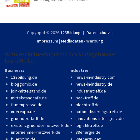
Copyright © 2026
123Bildung
Datenschutz
Impressum
|
Mediadaten - Werbung
Weitere Online-Angebote des Verlagshauses
LayerMedia:
Business:
Industrie:
123bildung.de
news-in-industry.com
bloggomio.de
news-in-industry.de
join-mittelstand.de
industrietreff.de
mittelstandcafe.de
packtreff.de
firmenpresse.de
blechtreff.de
interexpo.de
automatisierungstreff.de
gruenderstadt.de
innovations-intelligenz.de
existenzgruender-netzwerk.de
logistiktreff.de
unternehmer-netzwerk.de
88energie.de
buerotipp.de
88energy.net