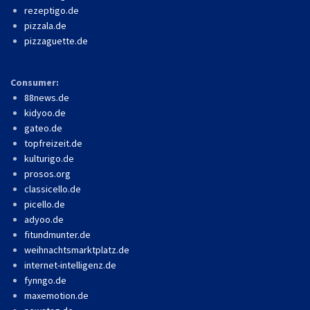
rezeptigo.de
pizzala.de
pizzaguette.de
Consumer:
88news.de
kidyoo.de
gateo.de
topfreizeit.de
kulturigo.de
prosos.org
classicello.de
picello.de
adyoo.de
fitundmunter.de
weihnachtsmarktplatz.de
internet-intelligenz.de
fynngo.de
maxemotion.de