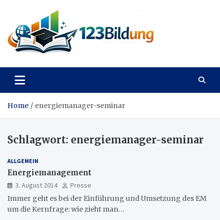
Skip
to
content
123Bildung
News und Infos aus dem Bildungswesen
Home
energiemanager-seminar
Schlagwort:
energiemanager-seminar
ALLGEMEIN
Energiemanagement
3. August 2014
Presse
Immer geht es bei der Einführung und Umsetzung des EM
um die Kernfrage: wie zieht man…