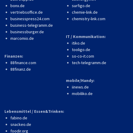
bonx.de
surfigo.de
vertriebsoffice.de
chemie-link.de
businesspress24.com
chemistry-link.com
business-telegramm.de
businessburger.de
IT / Kommunikation:
marcomio.de
itiko.de
tooligo.de
Finanzen:
so-co-it.com
88finance.com
tech-telegramm.de
88finanz.de
mobile/Handy:
iinews.de
mobiliko.de
Lebensmittel / Essen&Trinken:
fabino.de
snackeo.de
foodir.org