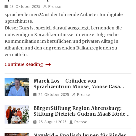
28. Oktober 2025
Presse
sprachenlernen24 ist der führende Anbieter für digitale
Sprachkurse.
Dieser Kurs ist speziell darauf ausgelegt, Lernenden die
notwendigen Sprachkenntnisse für eine erfolgreiche
Kommunikation im beruflichen und privaten Alltag in
Albanien und den angrenzenden Balkanregionen zu
vermitteln.
Continue Reading
Marek Los – Gründer von
Sprachzentrum Moose, Moose Casa
Italia und Apartamento Brasil |
22. Oktober 2025
Presse
Internationaler Experte für Bildung
und Investitionen in Brasilien
BürgerStiftung Region Ahrensburg:
Stiftung Dietrich+Gudrun Maaß fördert
Deutschkenntnisse von Frauen
26. August 2025
Presse
Novakid – Englisch lernen für Kinder