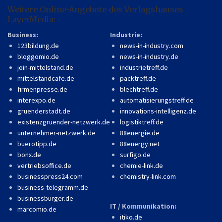
Weitere Online-Angebote des Verlagshauses
LayerMedia:
Business:
Industrie:
123bildung.de
news-in-industry.com
bloggomio.de
news-in-industry.de
join-mittelstand.de
industrietreff.de
mittelstandcafe.de
packtreff.de
firmenpresse.de
blechtreff.de
interexpo.de
automatisierungstreff.de
gruenderstadt.de
innovations-intelligenz.de
existenzgruender-netzwerk.de
logistiktreff.de
unternehmer-netzwerk.de
88energie.de
buerotipp.de
88energy.net
bonx.de
surfigo.de
vertriebsoffice.de
chemie-link.de
businesspress24.com
chemistry-link.com
business-telegramm.de
businessburger.de
IT / Kommunikation:
marcomio.de
itiko.de