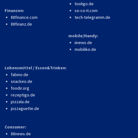
tooligo.de
Finanzen:
so-co-it.com
88finance.com
tech-telegramm.de
88finanz.de
mobile/Handy:
iinews.de
mobiliko.de
Lebensmittel / Essen&Trinken:
fabino.de
snackeo.de
foodir.org
rezeptigo.de
pizzala.de
pizzaguette.de
Consumer:
88news.de