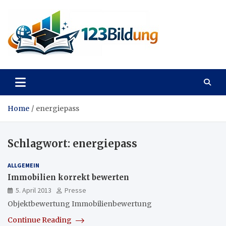
Skip
to
content
123Bildung
News und Infos aus dem Bildungswesen
Home
energiepass
Schlagwort:
energiepass
ALLGEMEIN
Immobilien korrekt bewerten
5. April 2013
Presse
Objektbewertung Immobilienbewertung
Continue Reading