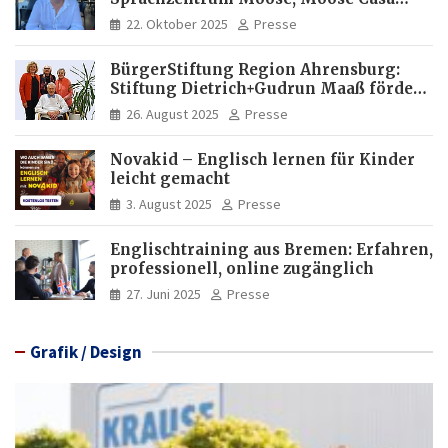
Italia und Apartamento Brasil |
22. Oktober 2025
Presse
Internationaler Experte für Bildung
und Investitionen in Brasilien
BürgerStiftung Region Ahrensburg:
Stiftung Dietrich+Gudrun Maaß fördert
Deutschkenntnisse von Frauen
26. August 2025
Presse
Novakid – Englisch lernen für Kinder
leicht gemacht
3. August 2025
Presse
Englischtraining aus Bremen: Erfahren,
professionell, online zugänglich
27. Juni 2025
Presse
Grafik / Design