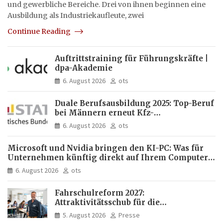
und gewerbliche Bereiche. Drei von ihnen beginnen eine
Ausbildung als Industriekaufleute, zwei
Continue Reading
Auftrittstraining für Führungskräfte |
dpa-Akademie
6. August 2026
ots
Duale Berufsausbildung 2025: Top-Beruf
bei Männern erneut Kfz-
Mechatroniker, bei Frauen
6. August 2026
ots
medizinische Fachangestellte
Microsoft und Nvidia bringen den KI-PC: Was für
Unternehmen künftig direkt auf Ihrem Computer
läuft und was weiter in der Cloud bleibt
6. August 2026
ots
Fahrschulreform 2027:
Attraktivitätsschub für die
Fahrlehrerausbildung
5. August 2026
Presse