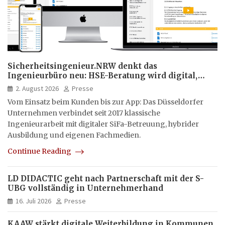
Sicherheitsingenieur.NRW denkt das
Ingenieurbüro neu: HSE-Beratung wird digital,
hybrid und multimedial
2. August 2026
Presse
Vom Einsatz beim Kunden bis zur App: Das Düsseldorfer
Unternehmen verbindet seit 2017 klassische
Ingenieurarbeit mit digitaler SiFa-Betreuung, hybrider
Ausbildung und eigenen Fachmedien.
Continue Reading
LD DIDACTIC geht nach Partnerschaft mit der S-
UBG vollständig in Unternehmerhand
16. Juli 2026
Presse
KAAW stärkt digitale Weiterbildung in Kommunen