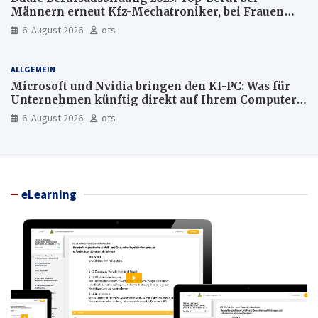
Männern erneut Kfz-Mechatroniker, bei Frauen
medizinische Fachangestellte
6. August 2026
ots
ALLGEMEIN
Microsoft und Nvidia bringen den KI-PC: Was für
Unternehmen künftig direkt auf Ihrem Computer
läuft und was weiter in der Cloud bleibt
6. August 2026
ots
eLearning