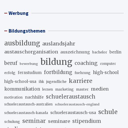
Werbung
Bildungsthemen
ausbildung
auslandsjahr
austauschorganisation
auszeichnung
berlin
bachelor
bildung
beruf
coaching
bewerbung
computer
fortbildung
high-school
erfolg
fernstudium
fuehrung
karriere
high-school-usa
ihk
jugendliche
medien
kommunikation
marketing
master
lernen
schueleraustausch
nachhilfe
motivation
schueleraustausch-australien
schueleraustausch-england
schule
schueleraustausch-usa
schueleraustausch-kanada
seminar
stipendium
seminare
schulung