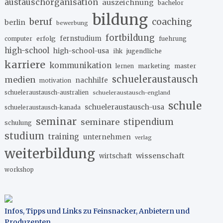
austauschorganisation
auszeichnung
bachelor
bildung
beruf
coaching
berlin
bewerbung
fortbildung
erfolg
fernstudium
fuehrung
computer
high-school
high-school-usa
ihk
jugendliche
karriere
kommunikation
marketing
master
lernen
schueleraustausch
medien
nachhilfe
motivation
schueleraustausch-australien
schueleraustausch-england
schule
schueleraustausch-usa
schueleraustausch-kanada
seminar
stipendium
seminare
schulung
studium
training
unternehmen
verlag
weiterbildung
wissenschaft
wirtschaft
workshop
Infos, Tipps und Links zu Feinsnacker, Anbietern und
Produzenten
.