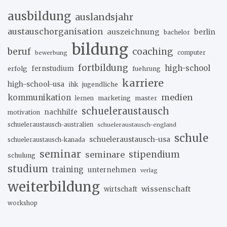
ausbildung
auslandsjahr
austauschorganisation
auszeichnung
berlin
bachelor
bildung
beruf
coaching
bewerbung
computer
fortbildung
high-school
erfolg
fernstudium
fuehrung
karriere
high-school-usa
ihk
jugendliche
medien
kommunikation
marketing
master
lernen
schueleraustausch
nachhilfe
motivation
schueleraustausch-australien
schueleraustausch-england
schule
schueleraustausch-usa
schueleraustausch-kanada
seminar
stipendium
seminare
schulung
studium
training
unternehmen
verlag
weiterbildung
wissenschaft
wirtschaft
workshop