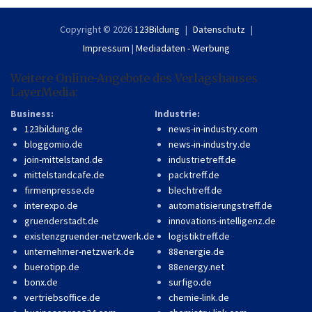
Copyright © 2026
123Bildung
Datenschutz
Impressum
|
Mediadaten - Werbung
Weitere Online-Angebote des Verlagshauses
LayerMedia:
Business:
Industrie:
123bildung.de
news-in-industry.com
bloggomio.de
news-in-industry.de
join-mittelstand.de
industrietreff.de
mittelstandcafe.de
packtreff.de
firmenpresse.de
blechtreff.de
interexpo.de
automatisierungstreff.de
gruenderstadt.de
innovations-intelligenz.de
existenzgruender-netzwerk.de
logistiktreff.de
unternehmer-netzwerk.de
88energie.de
buerotipp.de
88energy.net
bonx.de
surfigo.de
vertriebsoffice.de
chemie-link.de