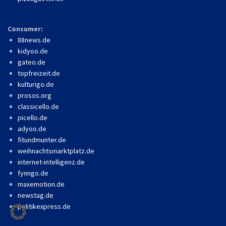
Consumer:
88news.de
kidyoo.de
gateo.de
topfreizeit.de
kulturigo.de
prosos.org
classicello.de
picello.de
adyoo.de
fitundmunter.de
weihnachtsmarktplatz.de
internet-intelligenz.de
fynngo.de
maxemotion.de
newstag.de
politikexpress.de