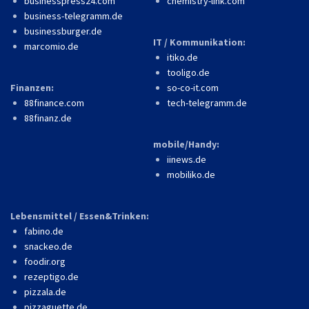
businesspress24.com
chemistry-link.com
business-telegramm.de
businessburger.de
IT / Kommunikation:
marcomio.de
itiko.de
tooligo.de
Finanzen:
so-co-it.com
88finance.com
tech-telegramm.de
88finanz.de
mobile/Handy:
iinews.de
mobiliko.de
Lebensmittel / Essen&Trinken:
fabino.de
snackeo.de
foodir.org
rezeptigo.de
pizzala.de
pizzaguette.de