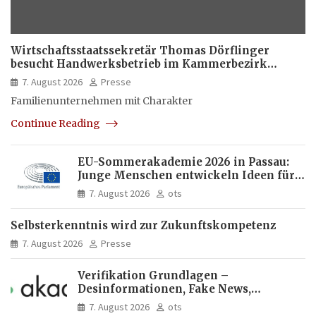
Wirtschaftsstaatssekretär Thomas Dörflinger
besucht Handwerksbetrieb im Kammerbezirk
Freiburg
7. August 2026
Presse
Familienunternehmen mit Charakter
Continue Reading
EU-Sommerakademie 2026 in Passau:
Junge Menschen entwickeln Ideen für
Europas Zukunft
7. August 2026
ots
Selbsterkenntnis wird zur Zukunftskompetenz
7. August 2026
Presse
Verifikation Grundlagen –
Desinformationen, Fake News,
manipulierte Inhalte | dpa-Akademie
7. August 2026
ots