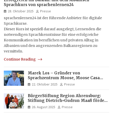
Sprachkurs von sprachenlernen24
28. Oktober 2025
Presse
sprachenlernen24 ist der führende Anbieter für digitale
Sprachkurse.
Dieser Kurs ist speziell darauf ausgelegt, Lernenden die
notwendigen Sprachkenntnisse für eine erfolgreiche
Kommunikation im beruflichen und privaten Alltag in
Albanien und den angrenzenden Balkanregionen zu
vermitteln.
Continue Reading
Marek Los – Gründer von
Sprachzentrum Moose, Moose Casa
Italia und Apartamento Brasil |
22. Oktober 2025
Presse
Internationaler Experte für Bildung
und Investitionen in Brasilien
BürgerStiftung Region Ahrensburg:
Stiftung Dietrich+Gudrun Maaß fördert
Deutschkenntnisse von Frauen
26. August 2025
Presse