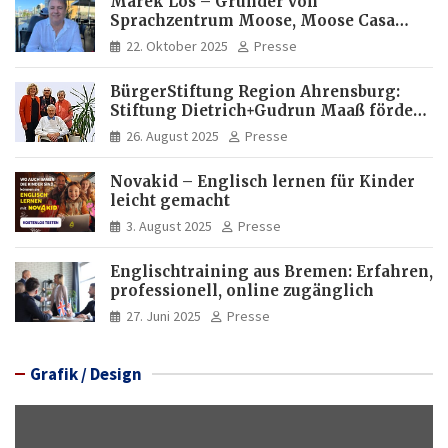
Marek Los – Gründer von
Sprachzentrum Moose, Moose Casa
Italia und Apartamento Brasil |
22. Oktober 2025
Presse
Internationaler Experte für Bildung
und Investitionen in Brasilien
BürgerStiftung Region Ahrensburg:
Stiftung Dietrich+Gudrun Maaß fördert
Deutschkenntnisse von Frauen
26. August 2025
Presse
Novakid – Englisch lernen für Kinder
leicht gemacht
3. August 2025
Presse
Englischtraining aus Bremen: Erfahren,
professionell, online zugänglich
27. Juni 2025
Presse
Grafik / Design