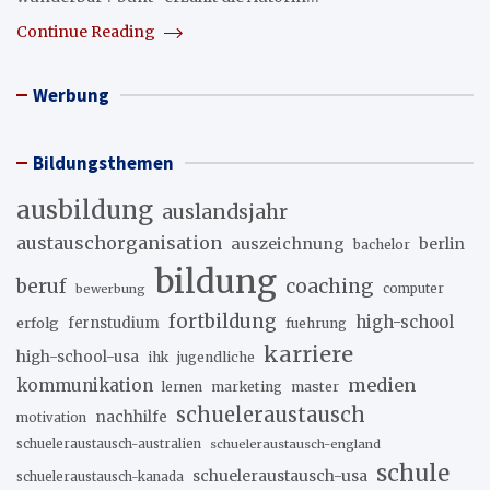
Continue Reading
Werbung
Bildungsthemen
ausbildung
auslandsjahr
austauschorganisation
auszeichnung
berlin
bachelor
bildung
beruf
coaching
bewerbung
computer
fortbildung
high-school
erfolg
fernstudium
fuehrung
karriere
high-school-usa
ihk
jugendliche
medien
kommunikation
marketing
master
lernen
schueleraustausch
nachhilfe
motivation
schueleraustausch-australien
schueleraustausch-england
schule
schueleraustausch-usa
schueleraustausch-kanada