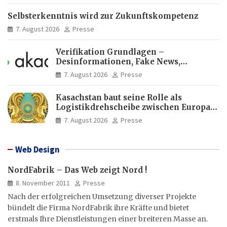
Selbsterkenntnis wird zur Zukunftskompetenz
7. August 2026
Presse
Verifikation Grundlagen –
Desinformationen, Fake News,
manipulierte Inhalte | dpa-Akademie
7. August 2026
Presse
Kasachstan baut seine Rolle als
Logistikdrehscheibe zwischen Europa
und Asien aus
7. August 2026
Presse
Web Design
NordFabrik – Das Web zeigt Nord !
8. November 2011
Presse
Nach der erfolgreichen Umsetzung diverser Projekte
bündelt die Firma NordFabrik ihre Kräfte und bietet
erstmals Ihre Dienstleistungen einer breiteren Masse an.