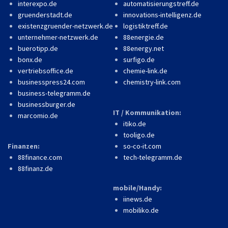
interexpo.de
automatisierungstreff.de
gruenderstadt.de
innovations-intelligenz.de
existenzgruender-netzwerk.de
logistiktreff.de
unternehmer-netzwerk.de
88energie.de
buerotipp.de
88energy.net
bonx.de
surfigo.de
vertriebsoffice.de
chemie-link.de
businesspress24.com
chemistry-link.com
business-telegramm.de
businessburger.de
IT / Kommunikation:
marcomio.de
itiko.de
tooligo.de
Finanzen:
so-co-it.com
88finance.com
tech-telegramm.de
88finanz.de
mobile/Handy:
iinews.de
mobiliko.de