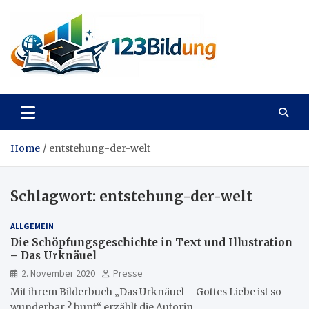
Skip
to
content
123Bildung
News und Infos aus dem Bildungswesen
Home
entstehung-der-welt
Schlagwort:
entstehung-der-welt
ALLGEMEIN
Die Schöpfungsgeschichte in Text und Illustration
– Das Urknäuel
2. November 2020
Presse
Mit ihrem Bilderbuch „Das Urknäuel – Gottes Liebe ist so
wunderbar ? bunt“ erzählt die Autorin…