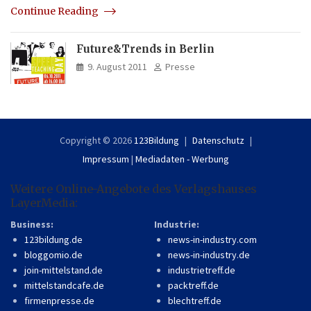
Continue Reading
Future&Trends in Berlin
9. August 2011
Presse
Copyright © 2026
123Bildung
Datenschutz
Impressum
|
Mediadaten - Werbung
Weitere Online-Angebote des Verlagshauses
LayerMedia:
Business:
Industrie:
123bildung.de
news-in-industry.com
bloggomio.de
news-in-industry.de
join-mittelstand.de
industrietreff.de
mittelstandcafe.de
packtreff.de
firmenpresse.de
blechtreff.de