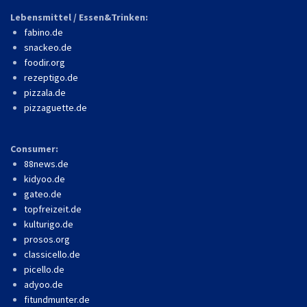
Lebensmittel / Essen&Trinken:
fabino.de
snackeo.de
foodir.org
rezeptigo.de
pizzala.de
pizzaguette.de
Consumer:
88news.de
kidyoo.de
gateo.de
topfreizeit.de
kulturigo.de
prosos.org
classicello.de
picello.de
adyoo.de
fitundmunter.de