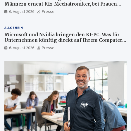
Männern erneut Kfz-Mechatroniker, bei Frauen
medizinische Fachangestellte
6. August 2026
Presse
ALLGEMEIN
Microsoft und Nvidia bringen den KI-PC: Was für
Unternehmen künftig direkt auf Ihrem Computer
läuft und was weiter in der Cloud bleibt
6. August 2026
Presse