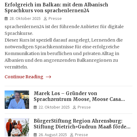
Erfolgreich im Balkan: mit dem Albanisch
Sprachkurs von sprachenlernen24
28. Oktober 2025
Presse
sprachenlernen24 ist der führende Anbieter für digitale
Sprachkurse.
Dieser Kurs ist speziell darauf ausgelegt, Lernenden die
notwendigen Sprachkenntnisse für eine erfolgreiche
Kommunikation im beruflichen und privaten Alltag in
Albanien und den angrenzenden Balkanregionen zu
vermitteln.
Continue Reading
Marek Los – Gründer von
Sprachzentrum Moose, Moose Casa
Italia und Apartamento Brasil |
22. Oktober 2025
Presse
Internationaler Experte für Bildung
und Investitionen in Brasilien
BürgerStiftung Region Ahrensburg:
Stiftung Dietrich+Gudrun Maaß fördert
Deutschkenntnisse von Frauen
26. August 2025
Presse