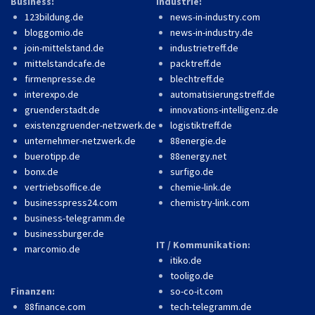
Business:
Industrie:
123bildung.de
news-in-industry.com
bloggomio.de
news-in-industry.de
join-mittelstand.de
industrietreff.de
mittelstandcafe.de
packtreff.de
firmenpresse.de
blechtreff.de
interexpo.de
automatisierungstreff.de
gruenderstadt.de
innovations-intelligenz.de
existenzgruender-netzwerk.de
logistiktreff.de
unternehmer-netzwerk.de
88energie.de
buerotipp.de
88energy.net
bonx.de
surfigo.de
vertriebsoffice.de
chemie-link.de
businesspress24.com
chemistry-link.com
business-telegramm.de
businessburger.de
IT / Kommunikation:
marcomio.de
itiko.de
tooligo.de
Finanzen:
so-co-it.com
88finance.com
tech-telegramm.de