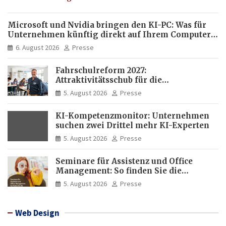
Microsoft und Nvidia bringen den KI-PC: Was für
Unternehmen künftig direkt auf Ihrem Computer
läuft und was weiter in der Cloud bleibt
6. August 2026
Presse
Fahrschulreform 2027:
Attraktivitätsschub für die
Fahrlehrerausbildung
5. August 2026
Presse
KI-Kompetenzmonitor: Unternehmen
suchen zwei Drittel mehr KI-Experten
5. August 2026
Presse
Seminare für Assistenz und Office
Management: So finden Sie die
passende Weiterbildung
5. August 2026
Presse
Web Design