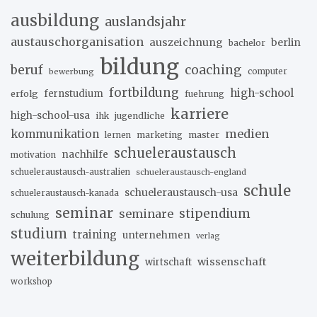
ausbildung
auslandsjahr
austauschorganisation
auszeichnung
berlin
bachelor
bildung
beruf
coaching
bewerbung
computer
fortbildung
high-school
erfolg
fernstudium
fuehrung
karriere
high-school-usa
ihk
jugendliche
medien
kommunikation
marketing
master
lernen
schueleraustausch
nachhilfe
motivation
schueleraustausch-australien
schueleraustausch-england
schule
schueleraustausch-usa
schueleraustausch-kanada
seminar
stipendium
seminare
schulung
studium
training
unternehmen
verlag
weiterbildung
wissenschaft
wirtschaft
workshop