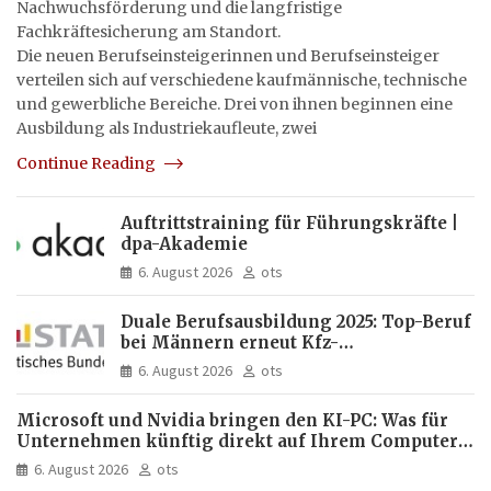
Nachwuchsförderung und die langfristige
Fachkräftesicherung am Standort.
Die neuen Berufseinsteigerinnen und Berufseinsteiger
verteilen sich auf verschiedene kaufmännische, technische
und gewerbliche Bereiche. Drei von ihnen beginnen eine
Ausbildung als Industriekaufleute, zwei
Continue Reading
Auftrittstraining für Führungskräfte |
dpa-Akademie
6. August 2026
ots
Duale Berufsausbildung 2025: Top-Beruf
bei Männern erneut Kfz-
Mechatroniker, bei Frauen
6. August 2026
ots
medizinische Fachangestellte
Microsoft und Nvidia bringen den KI-PC: Was für
Unternehmen künftig direkt auf Ihrem Computer
läuft und was weiter in der Cloud bleibt
6. August 2026
ots