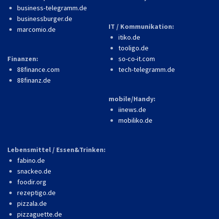
business-telegramm.de
businessburger.de
IT / Kommunikation:
marcomio.de
itiko.de
tooligo.de
Finanzen:
so-co-it.com
88finance.com
tech-telegramm.de
88finanz.de
mobile/Handy:
iinews.de
mobiliko.de
Lebensmittel / Essen&Trinken:
fabino.de
snackeo.de
foodir.org
rezeptigo.de
pizzala.de
pizzaguette.de