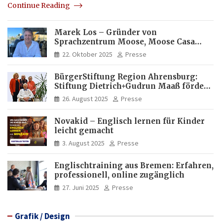
Continue Reading
Marek Los – Gründer von
Sprachzentrum Moose, Moose Casa
Italia und Apartamento Brasil |
22. Oktober 2025
Presse
Internationaler Experte für Bildung
und Investitionen in Brasilien
BürgerStiftung Region Ahrensburg:
Stiftung Dietrich+Gudrun Maaß fördert
Deutschkenntnisse von Frauen
26. August 2025
Presse
Novakid – Englisch lernen für Kinder
leicht gemacht
3. August 2025
Presse
Englischtraining aus Bremen: Erfahren,
professionell, online zugänglich
27. Juni 2025
Presse
Grafik / Design