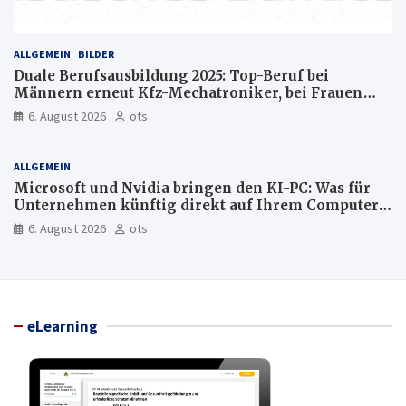
ALLGEMEIN
BILDER
Duale Berufsausbildung 2025: Top-Beruf bei
Männern erneut Kfz-Mechatroniker, bei Frauen
medizinische Fachangestellte
6. August 2026
ots
ALLGEMEIN
Microsoft und Nvidia bringen den KI-PC: Was für
Unternehmen künftig direkt auf Ihrem Computer
läuft und was weiter in der Cloud bleibt
6. August 2026
ots
eLearning