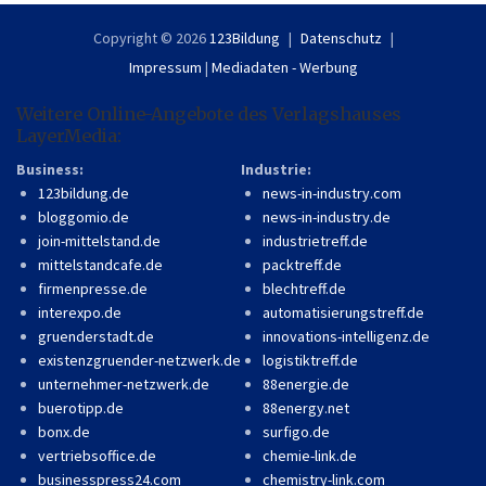
Copyright © 2026
123Bildung
Datenschutz
Impressum
|
Mediadaten - Werbung
Weitere Online-Angebote des Verlagshauses
LayerMedia:
Business:
Industrie:
123bildung.de
news-in-industry.com
bloggomio.de
news-in-industry.de
join-mittelstand.de
industrietreff.de
mittelstandcafe.de
packtreff.de
firmenpresse.de
blechtreff.de
interexpo.de
automatisierungstreff.de
gruenderstadt.de
innovations-intelligenz.de
existenzgruender-netzwerk.de
logistiktreff.de
unternehmer-netzwerk.de
88energie.de
buerotipp.de
88energy.net
bonx.de
surfigo.de
vertriebsoffice.de
chemie-link.de
businesspress24.com
chemistry-link.com