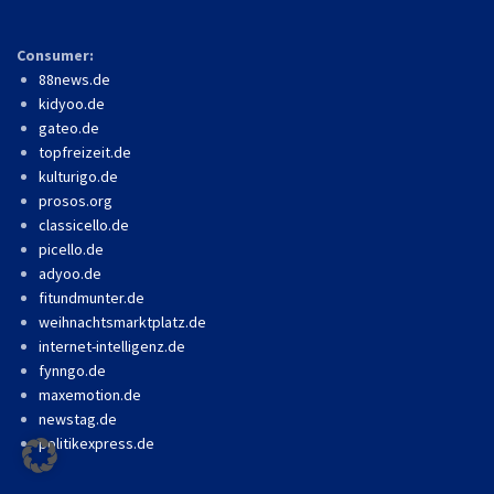
Consumer:
88news.de
kidyoo.de
gateo.de
topfreizeit.de
kulturigo.de
prosos.org
classicello.de
picello.de
adyoo.de
fitundmunter.de
weihnachtsmarktplatz.de
internet-intelligenz.de
fynngo.de
maxemotion.de
newstag.de
politikexpress.de