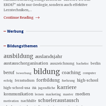
ERDE?" nicht nur Geologie, sondern auch effektive
Lerntechniken,…
Continue Reading
Werbung
Bildungsthemen
ausbildung
auslandsjahr
austauschorganisation
auszeichnung
berlin
bachelor
bildung
beruf
coaching
bewerbung
computer
fortbildung
high-school
erfolg
fernstudium
fuehrung
karriere
high-school-usa
ihk
jugendliche
medien
kommunikation
marketing
master
lernen
schueleraustausch
nachhilfe
motivation