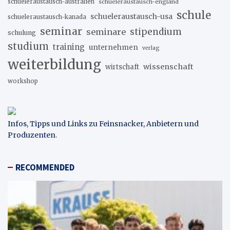
schueleraustausch-australien
schueleraustausch-england
schule
schueleraustausch-usa
schueleraustausch-kanada
seminar
stipendium
seminare
schulung
studium
training
unternehmen
verlag
weiterbildung
wissenschaft
wirtschaft
workshop
Infos, Tipps und Links zu Feinsnacker, Anbietern und
Produzenten
.
RECOMMENDED