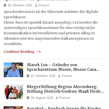
28. Oktober 2025
Presse
sprachenlernen24 ist der führende Anbieter für digitale
Sprachkurse.
Dieser Kurs ist speziell darauf ausgelegt, Lernenden die
notwendigen Sprachkenntnisse für eine erfolgreiche
Kommunikation im beruflichen und privaten Alltag in
Albanien und den angrenzenden Balkanregionen zu
vermitteln.
Continue Reading
Marek Los – Gründer von
Sprachzentrum Moose, Moose Casa
Italia und Apartamento Brasil |
22. Oktober 2025
Presse
Internationaler Experte für Bildung
und Investitionen in Brasilien
BürgerStiftung Region Ahrensburg:
Stiftung Dietrich+Gudrun Maaß fördert
Deutschkenntnisse von Frauen
26. August 2025
Presse
Novakid – Englisch lernen für Kinder