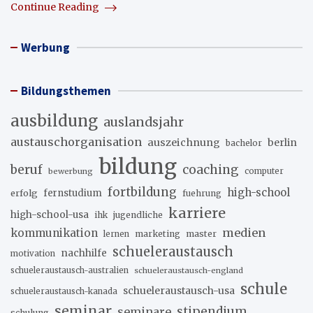
Continue Reading
Werbung
Bildungsthemen
ausbildung
auslandsjahr
austauschorganisation
auszeichnung
berlin
bachelor
bildung
beruf
coaching
bewerbung
computer
fortbildung
high-school
erfolg
fernstudium
fuehrung
karriere
high-school-usa
ihk
jugendliche
medien
kommunikation
marketing
master
lernen
schueleraustausch
nachhilfe
motivation
schueleraustausch-australien
schueleraustausch-england
schule
schueleraustausch-usa
schueleraustausch-kanada
seminar
stipendium
seminare
schulung