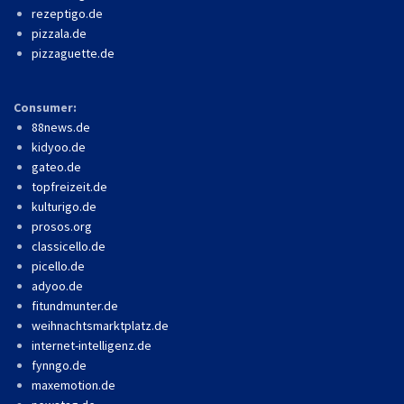
rezeptigo.de
pizzala.de
pizzaguette.de
Consumer:
88news.de
kidyoo.de
gateo.de
topfreizeit.de
kulturigo.de
prosos.org
classicello.de
picello.de
adyoo.de
fitundmunter.de
weihnachtsmarktplatz.de
internet-intelligenz.de
fynngo.de
maxemotion.de