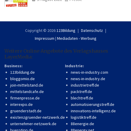
Copyright © 2026
123Bildung
Datenschutz
Impressum
|
Mediadaten - Werbung
Weitere Online-Angebote des Verlagshauses
LayerMedia:
Business:
Industrie:
123bildung.de
news-in-industry.com
bloggomio.de
news-in-industry.de
join-mittelstand.de
industrietreff.de
mittelstandcafe.de
packtreff.de
firmenpresse.de
blechtreff.de
interexpo.de
automatisierungstreff.de
gruenderstadt.de
innovations-intelligenz.de
existenzgruender-netzwerk.de
logistiktreff.de
unternehmer-netzwerk.de
88energie.de
buerotipp.de
88energy.net