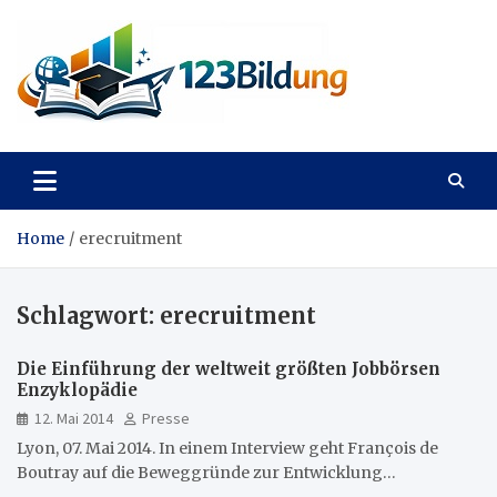
Skip
to
content
123Bildung
News und Infos aus dem Bildungswesen
Home
erecruitment
Schlagwort:
erecruitment
Die Einführung der weltweit größten Jobbörsen
Enzyklopädie
12. Mai 2014
Presse
Lyon, 07. Mai 2014. In einem Interview geht François de
Boutray auf die Beweggründe zur Entwicklung…