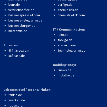
bonx.de
surfigo.de
vertriebsoffice.de
chemie-link.de
businesspress24.com
chemistry-link.com
business-telegramm.de
businessburger.de
IT / Kommunikation:
marcomio.de
itiko.de
tooligo.de
Finanzen:
so-co-it.com
88finance.com
tech-telegramm.de
88finanz.de
mobile/Handy:
iinews.de
mobiliko.de
Lebensmittel / Essen&Trinken:
fabino.de
snackeo.de
foodir.org