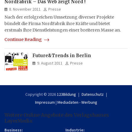
NordFabrik – Das Web zeigt Nord !
8. November 2011
Presse
Nach der erfolgreichen Umsetzung diverser Projekte
bündelt die Firma NordFabrik ihre Kräfte und bietet
erstmals Ihre Dienstleistungen einer breiteren Masse an.
Continue Reading
Future&Trends in Berlin
9. August 2011
Presse
Copyright © 2026
123Bildung
Datenschutz
Impressum
|
Mediadaten - Werbung
Weitere Online-Angebote des Verlagshauses
LayerMedia:
Business:
Industrie: