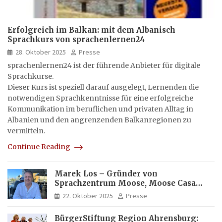
Erfolgreich im Balkan: mit dem Albanisch
Sprachkurs von sprachenlernen24
28. Oktober 2025
Presse
sprachenlernen24 ist der führende Anbieter für digitale
Sprachkurse.
Dieser Kurs ist speziell darauf ausgelegt, Lernenden die
notwendigen Sprachkenntnisse für eine erfolgreiche
Kommunikation im beruflichen und privaten Alltag in
Albanien und den angrenzenden Balkanregionen zu
vermitteln.
Continue Reading
Marek Los – Gründer von
Sprachzentrum Moose, Moose Casa
Italia und Apartamento Brasil |
22. Oktober 2025
Presse
Internationaler Experte für Bildung
und Investitionen in Brasilien
BürgerStiftung Region Ahrensburg: