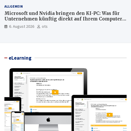
ALLGEMEIN
Microsoft und Nvidia bringen den KI-PC: Was für
Unternehmen künftig direkt auf Ihrem Computer
läuft und was weiter in der Cloud bleibt
6. August 2026
ots
eLearning