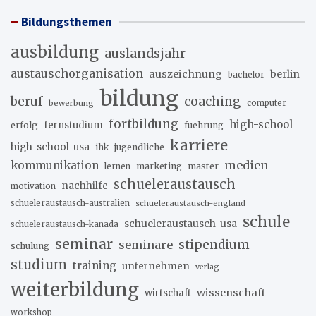
Bildungsthemen
ausbildung
auslandsjahr
austauschorganisation
auszeichnung
berlin
bachelor
bildung
beruf
coaching
bewerbung
computer
fortbildung
high-school
erfolg
fernstudium
fuehrung
karriere
high-school-usa
ihk
jugendliche
medien
kommunikation
marketing
master
lernen
schueleraustausch
nachhilfe
motivation
schueleraustausch-australien
schueleraustausch-england
schule
schueleraustausch-usa
schueleraustausch-kanada
seminar
stipendium
seminare
schulung
studium
training
unternehmen
verlag
weiterbildung
wissenschaft
wirtschaft
workshop