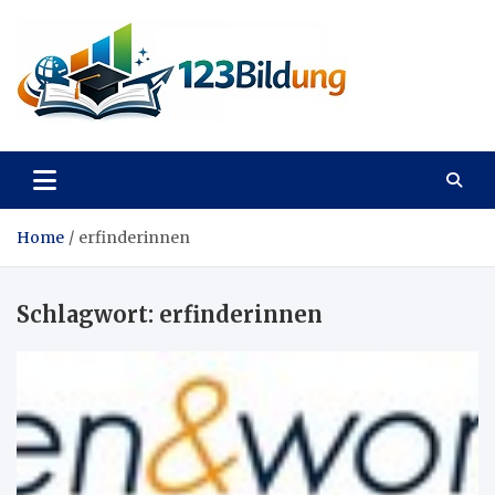
Skip
to
content
123Bildung
News und Infos aus dem Bildungswesen
Home
erfinderinnen
Schlagwort:
erfinderinnen