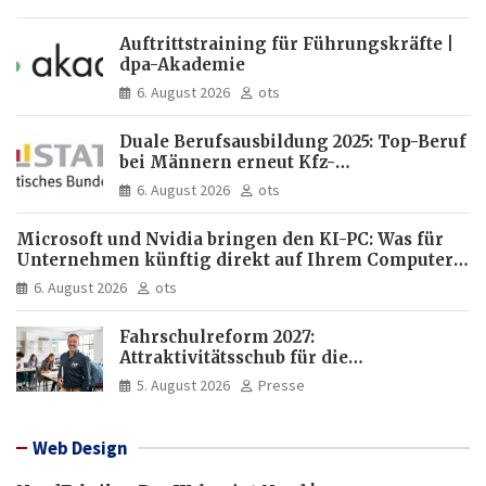
Auftrittstraining für Führungskräfte |
dpa-Akademie
6. August 2026
ots
Duale Berufsausbildung 2025: Top-Beruf
bei Männern erneut Kfz-
Mechatroniker, bei Frauen
6. August 2026
ots
medizinische Fachangestellte
Microsoft und Nvidia bringen den KI-PC: Was für
Unternehmen künftig direkt auf Ihrem Computer
läuft und was weiter in der Cloud bleibt
6. August 2026
ots
Fahrschulreform 2027:
Attraktivitätsschub für die
Fahrlehrerausbildung
5. August 2026
Presse
Web Design