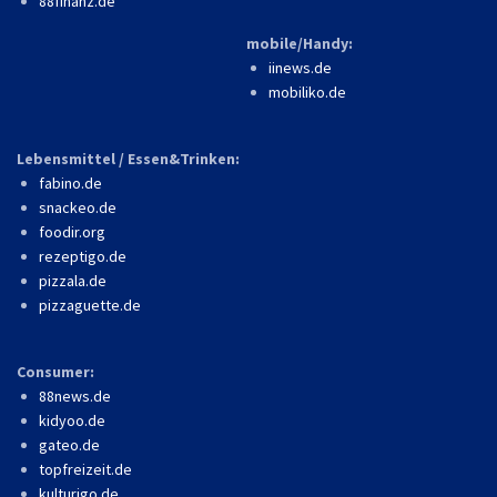
88finanz.de
mobile/Handy:
iinews.de
mobiliko.de
Lebensmittel / Essen&Trinken:
fabino.de
snackeo.de
foodir.org
rezeptigo.de
pizzala.de
pizzaguette.de
Consumer:
88news.de
kidyoo.de
gateo.de
topfreizeit.de
kulturigo.de