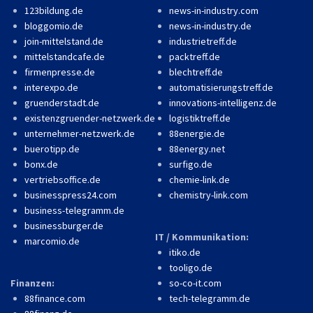
123bildung.de
news-in-industry.com
bloggomio.de
news-in-industry.de
join-mittelstand.de
industrietreff.de
mittelstandcafe.de
packtreff.de
firmenpresse.de
blechtreff.de
interexpo.de
automatisierungstreff.de
gruenderstadt.de
innovations-intelligenz.de
existenzgruender-netzwerk.de
logistiktreff.de
unternehmer-netzwerk.de
88energie.de
buerotipp.de
88energy.net
bonx.de
surfigo.de
vertriebsoffice.de
chemie-link.de
businesspress24.com
chemistry-link.com
business-telegramm.de
businessburger.de
IT / Kommunikation:
marcomio.de
itiko.de
tooligo.de
Finanzen:
so-co-it.com
88finance.com
tech-telegramm.de