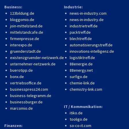
Business:
Industrie:
123bildung.de
news-in-industry.com
bloggomio.de
news-in-industry.de
join-mittelstand.de
industrietreff.de
mittelstandcafe.de
packtreff.de
firmenpresse.de
blechtreff.de
interexpo.de
automatisierungstreff.de
gruenderstadt.de
innovations-intelligenz.de
existenzgruender-netzwerk.de
logistiktreff.de
unternehmer-netzwerk.de
88energie.de
buerotipp.de
88energy.net
bonx.de
surfigo.de
vertriebsoffice.de
chemie-link.de
businesspress24.com
chemistry-link.com
business-telegramm.de
businessburger.de
IT / Kommunikation:
marcomio.de
itiko.de
tooligo.de
Finanzen:
so-co-it.com