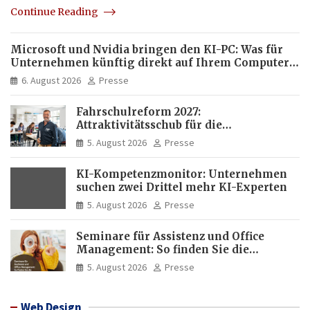
Continue Reading
Microsoft und Nvidia bringen den KI-PC: Was für
Unternehmen künftig direkt auf Ihrem Computer
läuft und was weiter in der Cloud bleibt
6. August 2026
Presse
Fahrschulreform 2027:
Attraktivitätsschub für die
Fahrlehrerausbildung
5. August 2026
Presse
KI-Kompetenzmonitor: Unternehmen
suchen zwei Drittel mehr KI-Experten
5. August 2026
Presse
Seminare für Assistenz und Office
Management: So finden Sie die
passende Weiterbildung
5. August 2026
Presse
Web Design