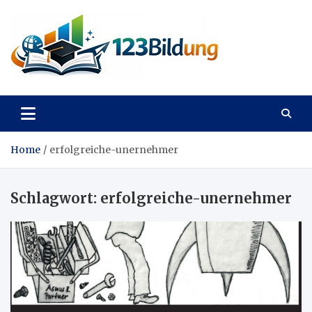
Skip
to
content
123Bildung
News und Infos aus dem Bildungswesen
Home
erfolgreiche-unernehmer
Schlagwort:
erfolgreiche-unernehmer