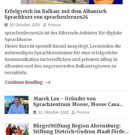
Erfolgreich im Balkan: mit dem Albanisch
Sprachkurs von sprachenlernen24
28. Oktober 2025
Presse
sprachenlernen24 ist der führende Anbieter für digitale
Sprachkurse.
Dieser Kurs ist speziell darauf ausgelegt, Lernenden die
notwendigen Sprachkenntnisse für eine erfolgreiche
Kommunikation im beruflichen und privaten Alltag in
Albanien und den angrenzenden Balkanregionen zu
vermitteln.
Continue Reading
Marek Los – Gründer von
Sprachzentrum Moose, Moose Casa
Italia und Apartamento Brasil |
22. Oktober 2025
Presse
Internationaler Experte für Bildung
und Investitionen in Brasilien
BürgerStiftung Region Ahrensburg:
Stiftung Dietrich+Gudrun Maaß fördert