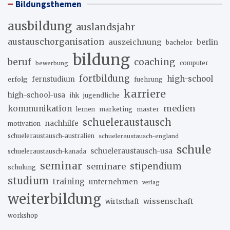
Bildungsthemen
ausbildung
auslandsjahr
austauschorganisation
auszeichnung
berlin
bachelor
bildung
beruf
coaching
bewerbung
computer
fortbildung
high-school
erfolg
fernstudium
fuehrung
karriere
high-school-usa
ihk
jugendliche
medien
kommunikation
marketing
master
lernen
schueleraustausch
nachhilfe
motivation
schueleraustausch-australien
schueleraustausch-england
schule
schueleraustausch-usa
schueleraustausch-kanada
seminar
stipendium
seminare
schulung
studium
training
unternehmen
verlag
weiterbildung
wissenschaft
wirtschaft
workshop