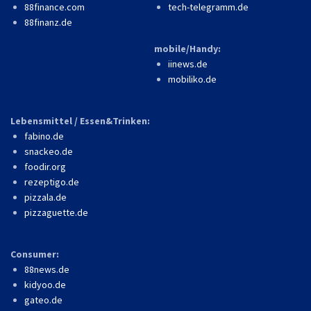
88finance.com
tech-telegramm.de
88finanz.de
mobile/Handy:
iinews.de
mobiliko.de
Lebensmittel / Essen&Trinken:
fabino.de
snackeo.de
foodir.org
rezeptigo.de
pizzala.de
pizzaguette.de
Consumer:
88news.de
kidyoo.de
gateo.de