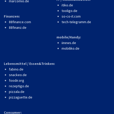
marcomio.de
itiko.de
tooligo.de
Finanzen:
so-co-it.com
88finance.com
tech-telegramm.de
88finanz.de
mobile/Handy:
iinews.de
mobiliko.de
Lebensmittel / Essen&Trinken:
fabino.de
snackeo.de
foodir.org
rezeptigo.de
pizzala.de
pizzaguette.de
Consumer: