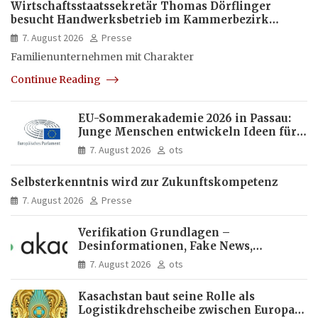
Wirtschaftsstaatssekretär Thomas Dörflinger
besucht Handwerksbetrieb im Kammerbezirk
Freiburg
7. August 2026
Presse
Familienunternehmen mit Charakter
Continue Reading
EU-Sommerakademie 2026 in Passau:
Junge Menschen entwickeln Ideen für
Europas Zukunft
7. August 2026
ots
Selbsterkenntnis wird zur Zukunftskompetenz
7. August 2026
Presse
Verifikation Grundlagen –
Desinformationen, Fake News,
manipulierte Inhalte | dpa-Akademie
7. August 2026
ots
Kasachstan baut seine Rolle als
Logistikdrehscheibe zwischen Europa