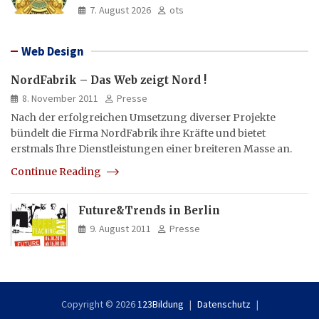
und Asien aus
7. August 2026
ots
Web Design
NordFabrik – Das Web zeigt Nord !
8. November 2011
Presse
Nach der erfolgreichen Umsetzung diverser Projekte
bündelt die Firma NordFabrik ihre Kräfte und bietet
erstmals Ihre Dienstleistungen einer breiteren Masse an.
Continue Reading
Future&Trends in Berlin
9. August 2011
Presse
Copyright © 2026
123Bildung
Datenschutz