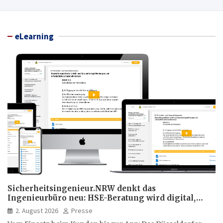
eLearning
Sicherheitsingenieur.NRW denkt das
Ingenieurbüro neu: HSE-Beratung wird digital,
hybrid und multimedial
2. August 2026
Presse