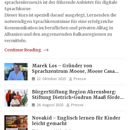
sprachenlernen24 ist der führende Anbieter für digitale
Sprachkurse.
Dieser Kurs ist speziell darauf ausgelegt, Lernenden die
notwendigen Sprachkenntnisse für eine erfolgreiche
Kommunikation im beruflichen und privaten Alltag in
Albanien und den angrenzenden Balkanregionen zu
vermitteln.
Continue Reading
Marek Los – Gründer von
Sprachzentrum Moose, Moose Casa
Italia und Apartamento Brasil |
22. Oktober 2025
Presse
Internationaler Experte für Bildung
und Investitionen in Brasilien
BürgerStiftung Region Ahrensburg:
Stiftung Dietrich+Gudrun Maaß fördert
Deutschkenntnisse von Frauen
26. August 2025
Presse
Novakid – Englisch lernen für Kinder
leicht gemacht