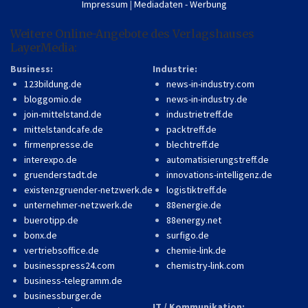
Impressum
|
Mediadaten - Werbung
Weitere Online-Angebote des Verlagshauses
LayerMedia:
Business:
Industrie:
123bildung.de
news-in-industry.com
bloggomio.de
news-in-industry.de
join-mittelstand.de
industrietreff.de
mittelstandcafe.de
packtreff.de
firmenpresse.de
blechtreff.de
interexpo.de
automatisierungstreff.de
gruenderstadt.de
innovations-intelligenz.de
existenzgruender-netzwerk.de
logistiktreff.de
unternehmer-netzwerk.de
88energie.de
buerotipp.de
88energy.net
bonx.de
surfigo.de
vertriebsoffice.de
chemie-link.de
businesspress24.com
chemistry-link.com
business-telegramm.de
businessburger.de
IT / Kommunikation: