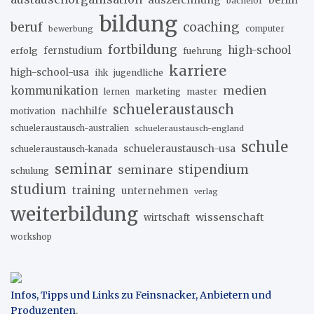
bachelor
bildung
beruf
coaching
bewerbung
computer
fortbildung
high-school
erfolg
fernstudium
fuehrung
karriere
high-school-usa
ihk
jugendliche
medien
kommunikation
marketing
master
lernen
schueleraustausch
nachhilfe
motivation
schueleraustausch-australien
schueleraustausch-england
schule
schueleraustausch-usa
schueleraustausch-kanada
seminar
stipendium
seminare
schulung
studium
training
unternehmen
verlag
weiterbildung
wissenschaft
wirtschaft
workshop
Infos, Tipps und Links zu Feinsnacker, Anbietern und
Produzenten
.