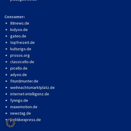
Consumer:
88news.de
kidyoo.de
gateo.de
topfreizeit.de
kulturigo.de
prosos.org
classicello.de
picello.de
adyoo.de
fitundmunter.de
weihnachtsmarktplatz.de
internet-intelligenz.de
fynngo.de
maxemotion.de
newstag.de
politikexpress.de