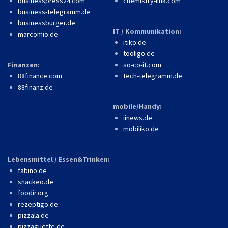
businesspress24.com
chemistry-link.com
business-telegramm.de
businessburger.de
IT / Kommunikation:
marcomio.de
itiko.de
tooligo.de
Finanzen:
so-co-it.com
88finance.com
tech-telegramm.de
88finanz.de
mobile/Handy:
iinews.de
mobiliko.de
Lebensmittel / Essen&Trinken:
fabino.de
snackeo.de
foodir.org
rezeptigo.de
pizzala.de
pizzaguette.de