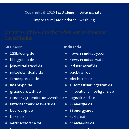
Copyright © 2026
123Bildung
Datenschutz
Impressum
|
Mediadaten - Werbung
Weitere Online-Angebote des Verlagshauses
LayerMedia:
Business:
Industrie:
123bildung.de
news-in-industry.com
bloggomio.de
news-in-industry.de
join-mittelstand.de
industrietreff.de
mittelstandcafe.de
packtreff.de
firmenpresse.de
blechtreff.de
interexpo.de
automatisierungstreff.de
gruenderstadt.de
innovations-intelligenz.de
existenzgruender-netzwerk.de
logistiktreff.de
unternehmer-netzwerk.de
88energie.de
buerotipp.de
88energy.net
bonx.de
surfigo.de
vertriebsoffice.de
chemie-link.de