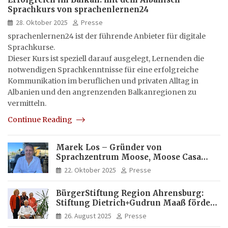
Sprachkurs von sprachenlernen24
28. Oktober 2025
Presse
sprachenlernen24 ist der führende Anbieter für digitale
Sprachkurse.
Dieser Kurs ist speziell darauf ausgelegt, Lernenden die
notwendigen Sprachkenntnisse für eine erfolgreiche
Kommunikation im beruflichen und privaten Alltag in
Albanien und den angrenzenden Balkanregionen zu
vermitteln.
Continue Reading
Marek Los – Gründer von
Sprachzentrum Moose, Moose Casa
Italia und Apartamento Brasil |
22. Oktober 2025
Presse
Internationaler Experte für Bildung
und Investitionen in Brasilien
BürgerStiftung Region Ahrensburg:
Stiftung Dietrich+Gudrun Maaß fördert
Deutschkenntnisse von Frauen
26. August 2025
Presse