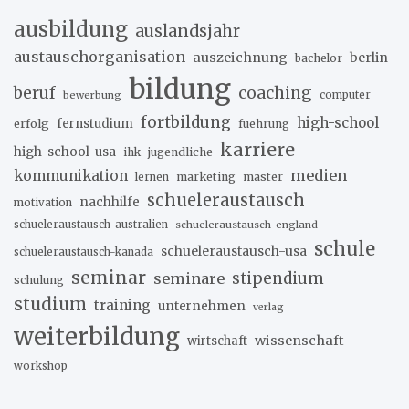
ausbildung
auslandsjahr
austauschorganisation
auszeichnung
berlin
bachelor
bildung
beruf
coaching
bewerbung
computer
fortbildung
high-school
erfolg
fernstudium
fuehrung
karriere
high-school-usa
ihk
jugendliche
medien
kommunikation
marketing
master
lernen
schueleraustausch
nachhilfe
motivation
schueleraustausch-australien
schueleraustausch-england
schule
schueleraustausch-usa
schueleraustausch-kanada
seminar
stipendium
seminare
schulung
studium
training
unternehmen
verlag
weiterbildung
wissenschaft
wirtschaft
workshop