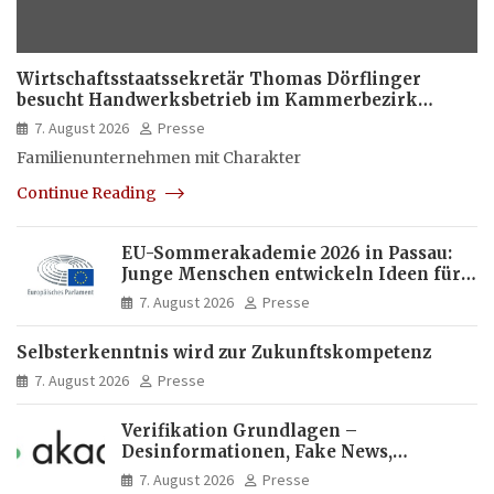
Wirtschaftsstaatssekretär Thomas Dörflinger
besucht Handwerksbetrieb im Kammerbezirk
Freiburg
7. August 2026
Presse
Familienunternehmen mit Charakter
Continue Reading
EU-Sommerakademie 2026 in Passau:
Junge Menschen entwickeln Ideen für
Europas Zukunft
7. August 2026
Presse
Selbsterkenntnis wird zur Zukunftskompetenz
7. August 2026
Presse
Verifikation Grundlagen –
Desinformationen, Fake News,
manipulierte Inhalte | dpa-Akademie
7. August 2026
Presse