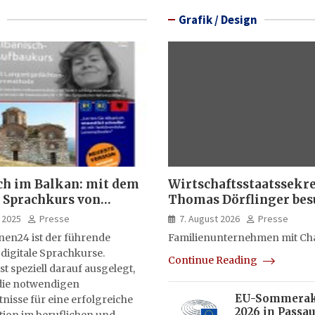
Grafik / Design
ch im Balkan: mit dem
Wirtschaftsstaatssekr
 Sprachkurs von
Thomas Dörflinger bes
lernen24
Handwerksbetrieb im
 2025
Presse
7. August 2026
Presse
Kammerbezirk Freibur
nen24 ist der führende
Familienunternehmen mit Ch
 digitale Sprachkurse.
Continue Reading
st speziell darauf ausgelegt,
ie notwendigen
EU-Sommera
isse für eine erfolgreiche
2026 in Passau