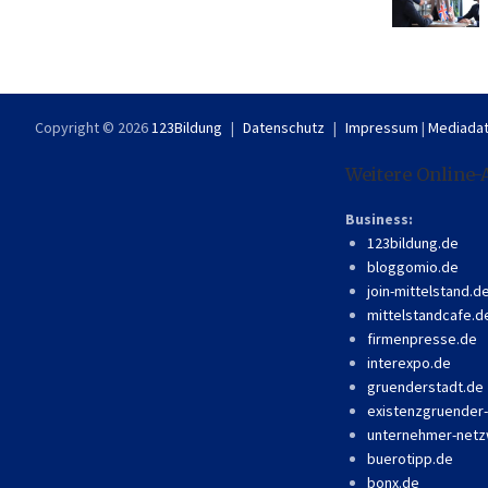
Copyright © 2026
123Bildung
Datenschutz
Impressum
|
Mediadat
Weitere Online-
Business:
123bildung.de
bloggomio.de
join-mittelstand.d
mittelstandcafe.d
firmenpresse.de
interexpo.de
gruenderstadt.de
existenzgruender
unternehmer-netz
buerotipp.de
bonx.de