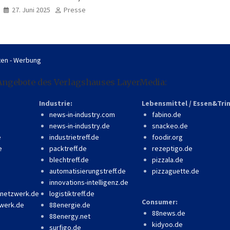
professionell, online
27. Juni 2025
Presse
zugänglich
en - Werbung
Angebote des Verlagshauses LayerMedia:
Industrie:
Lebensmittel / Essen&Tri
news-in-industry.com
fabino.de
news-in-industry.de
snackeo.de
e
industrietreff.de
foodir.org
e
packtreff.de
rezeptigo.de
blechtreff.de
pizzala.de
automatisierungstreff.de
pizzaguette.de
innovations-intelligenz.de
-netzwerk.de
logistiktreff.de
Consumer:
werk.de
88energie.de
88news.de
88energy.net
kidyoo.de
surfigo.de