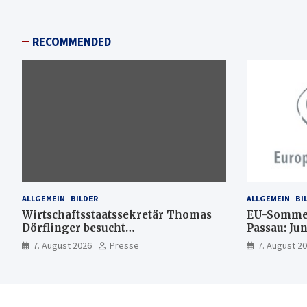
RECOMMENDED
ALLGEMEIN
BILDER
ALLGEMEIN
BI
Wirtschaftsstaatssekretär Thomas
EU-Sommer
Dörflinger besucht
Passau: Ju
Handwerksbetrieb im
Ideen für 
7. August 2026
Presse
7. August 2
Kammerbezirk Freiburg