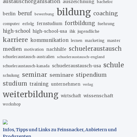
austauschorganisation
auszeichnung
bachelor
bildung
beruf
coaching
berlin
bewerbung
fortbildung
erfolg
fernstudium
fuehrung
computer
high-school
high-school-usa
ihk
jugendliche
karriere
kommunikation
marketing
master
lernen
schueleraustausch
medien
nachhilfe
motivation
schueleraustausch-australien
schueleraustausch-england
schule
schueleraustausch-usa
schueleraustausch-kanada
seminar
stipendium
seminare
schulung
studium
training
unternehmen
verlag
weiterbildung
wissenschaft
wirtschaft
workshop
Infos, Tipps und Links zu Feinsnacker, Anbietern und
Produzenten
.