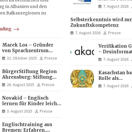
on im beruflichen und
Menschen ent
7. August 2026
tag in Albanien und den
Ideen für Eur
en Balkanregionen zu
Zukunft
Selbsterkenntnis wird zur
Zukunftskompetenz
eading
7. August 2026
Presse
Marek Los – Gründer
Verifikation 
von Sprachzentrum
– Desinforma
Moose, Moose Casa
Fake News, ma
22. Oktober 2025
Presse
7. August 2026
Italia und Apartamento
Inhalte | dpa
Brasil | Internationaler
BürgerStiftung Region
Kasachstan ba
Experte für Bildung und
Ahrensburg: Stiftung
Rolle als
Investitionen in
Dietrich+Gudrun Maaß
Logistikdrehs
Brasilien
26. August 2025
Presse
7. August 2026
fördert
zwischen Eur
Deutschkenntnisse von
Asien aus
Novakid – Englisch
Frauen
lernen für Kinder leicht
gemacht
3. August 2025
Presse
Englischtraining aus
Bremen: Erfahren,