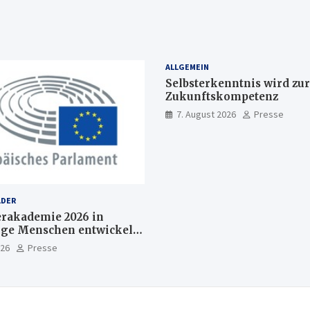
ALLGEMEIN
Selbsterkenntnis wird zur
Zukunftskompetenz
7. August 2026
Presse
LDER
akademie 2026 in
nge Menschen entwickeln
Europas Zukunft
026
Presse