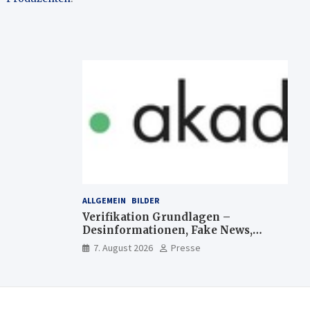
ALLGEMEIN
BILDER
Verifikation Grundlagen –
Desinformationen, Fake News,
manipulierte Inhalte | dpa-
7. August 2026
Presse
Akademie