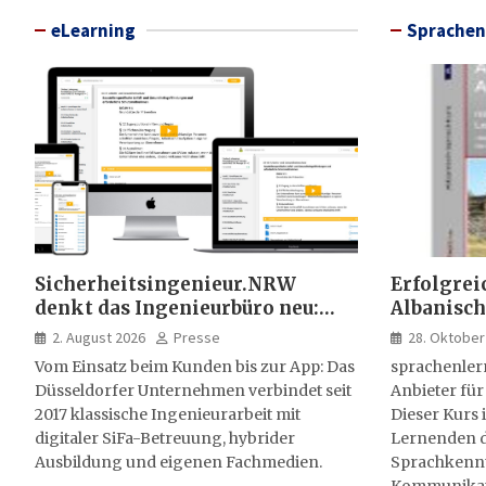
eLearning
Sprachen
Sicherheitsingenieur.NRW
Erfolgrei
denkt das Ingenieurbüro neu:
Albanisch
HSE-Beratung wird digital,
sprachen
2. August 2026
Presse
28. Oktober
hybrid und multimedial
Vom Einsatz beim Kunden bis zur App: Das
sprachenler
Düsseldorfer Unternehmen verbindet seit
Anbieter für
2017 klassische Ingenieurarbeit mit
Dieser Kurs i
digitaler SiFa-Betreuung, hybrider
Lernenden d
Ausbildung und eigenen Fachmedien.
Sprachkenntn