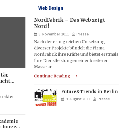
Web Design
NordFabrik – Das Web zeigt
Nord !
8. November 2011
Presse
Nach der erfolgreichen Umsetzung
diverser Projekte bündelt die Firma
NordFabrik ihre Kräfte und bietet erstmals
Ihre Dienstleistungen einer breiteren
Masse an.
etär
Continue Reading
ucht
Future&Trends in Berlin
g
arakter
9. August 2011
Presse
kademie
: Junge