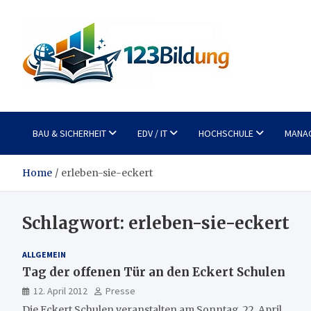
Skip
to
content
123Bildung
News und Infos aus dem Bildungswesen
BAU & SICHERHEIT
EDV / IT
HOCHSCHULE
MANA
Home
erleben-sie-eckert
Schlagwort:
erleben-sie-eckert
ALLGEMEIN
Tag der offenen Tür an den Eckert Schulen
12. April 2012
Presse
Die Eckert Schulen veranstalten am Sonntag, 22. April