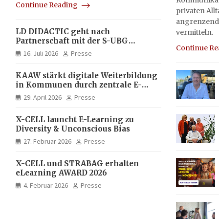
Kommunikati
Continue Reading
privaten All
angrenzend
LD DIDACTIC geht nach
vermitteln.
Partnerschaft mit der S-UBG
Continue R
vollständig in Unternehmerhand
16. Juli 2026
Presse
KAAW stärkt digitale Weiterbildung
in Kommunen durch zentrale E-
Learning Plattform von X-CELL
29. April 2026
Presse
X-CELL launcht E-Learning zu
Diversity & Unconscious Bias
27. Februar 2026
Presse
X-CELL und STRABAG erhalten
eLearning AWARD 2026
4. Februar 2026
Presse