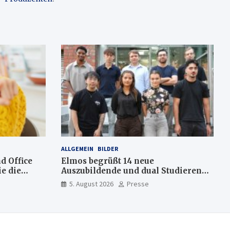
ALLGEMEIN
BILDER
d Office
Elmos begrüßt 14 neue
e die
Auszubildende und dual Studierende
am Standort Dortmund
5. August 2026
Presse