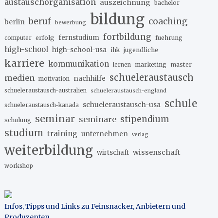
austauschorganisation
auszeichnung
bachelor
bildung
beruf
coaching
berlin
bewerbung
fortbildung
erfolg
fernstudium
fuehrung
computer
high-school
high-school-usa
ihk
jugendliche
karriere
kommunikation
marketing
master
lernen
schueleraustausch
medien
nachhilfe
motivation
schueleraustausch-australien
schueleraustausch-england
schule
schueleraustausch-usa
schueleraustausch-kanada
seminar
stipendium
seminare
schulung
studium
training
unternehmen
verlag
weiterbildung
wissenschaft
wirtschaft
workshop
Infos, Tipps und Links zu Feinsnacker, Anbietern und
Produzenten
.