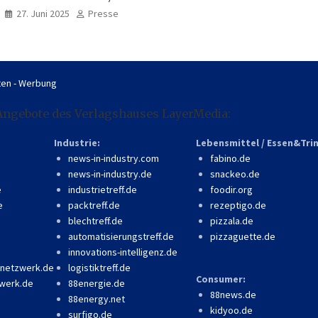
professionell, online
27. Juni 2025
Presse
zugänglich
en - Werbung
Angebote des Verlagshauses LayerMedia:
Industrie:
Lebensmittel / Essen&Tri
news-in-industry.com
fabino.de
news-in-industry.de
snackeo.de
e
industrietreff.de
foodir.org
e
packtreff.de
rezeptigo.de
blechtreff.de
pizzala.de
automatisierungstreff.de
pizzaguette.de
innovations-intelligenz.de
-netzwerk.de
logistiktreff.de
Consumer:
werk.de
88energie.de
88news.de
88energy.net
kidyoo.de
surfigo.de