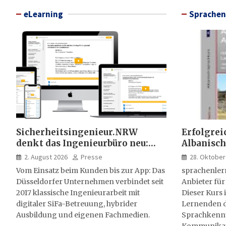
eLearning
Sprachen
Sicherheitsingenieur.NRW
Erfolgrei
denkt das Ingenieurbüro neu:
Albanisch
HSE-Beratung wird digital,
sprachen
2. August 2026
Presse
28. Oktober
hybrid und multimedial
Vom Einsatz beim Kunden bis zur App: Das
sprachenler
Düsseldorfer Unternehmen verbindet seit
Anbieter für
2017 klassische Ingenieurarbeit mit
Dieser Kurs i
digitaler SiFa-Betreuung, hybrider
Lernenden d
Ausbildung und eigenen Fachmedien.
Sprachkenntn