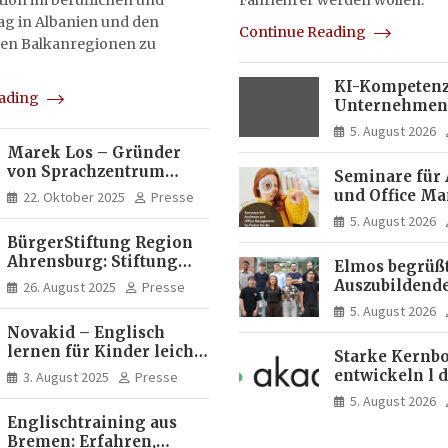
on im beruflichen und
Fahrlehrer werden wollen.
tag in Albanien und den
Continue Reading
en Balkanregionen zu
KI-Kompetenz
eading
Unternehmen
zwei Drittel m
5. August 2026
Experten
Marek Los – Gründer
von Sprachzentrum
Seminare für 
Moose, Moose Casa
und Office M
22. Oktober 2025
Presse
Italia und Apartamento
So finden Sie 
5. August 2026
Brasil | Internationaler
passende Wei
BürgerStiftung Region
Experte für Bildung und
Ahrensburg: Stiftung
Investitionen in
Elmos begrüßt
Dietrich+Gudrun Maaß
Brasilien
Auszubildende
26. August 2025
Presse
fördert
Studierende a
5. August 2026
Deutschkenntnisse von
Dortmund
Novakid – Englisch
Frauen
lernen für Kinder leicht
Starke Kernbo
gemacht
entwickeln l 
3. August 2025
Presse
Akademie
5. August 2026
Englischtraining aus
Bremen: Erfahren,