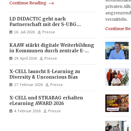
Kommunikati
Continue Reading
privaten All
angrenzend
LD DIDACTIC geht nach
vermitteln.
Partnerschaft mit der S-UBG
Continue R
vollständig in Unternehmerhand
16. Juli 2026
Presse
KAAW stärkt digitale Weiterbildung
in Kommunen durch zentrale E-
Learning Plattform von X-CELL
29. April 2026
Presse
X-CELL launcht E-Learning zu
Diversity & Unconscious Bias
27. Februar 2026
Presse
X-CELL und STRABAG erhalten
eLearning AWARD 2026
4. Februar 2026
Presse