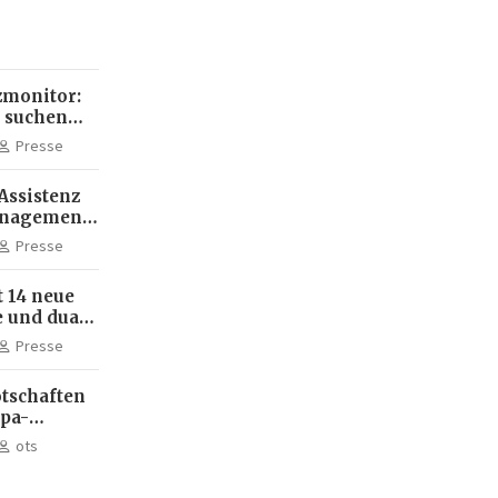
monitor:
 suchen
ehr KI-
Presse
Assistenz
anagement:
die
Presse
terbildung
 14 neue
 und dual
m Standort
Presse
tschaften
dpa-
ots