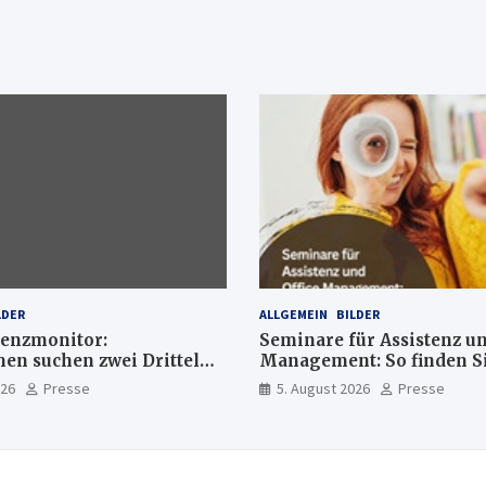
LDER
ALLGEMEIN
BILDER
enzmonitor:
Seminare für Assistenz un
n suchen zwei Drittel
Management: So finden Si
xperten
passende Weiterbildung
026
Presse
5. August 2026
Presse