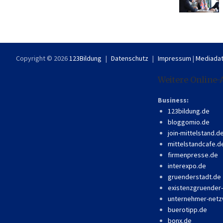
Copyright © 2026
123Bildung
Datenschutz
Impressum
|
Mediadat
Weitere Online-
Business:
123bildung.de
bloggomio.de
join-mittelstand.d
mittelstandcafe.d
firmenpresse.de
interexpo.de
gruenderstadt.de
existenzgruender
unternehmer-netz
buerotipp.de
bonx.de