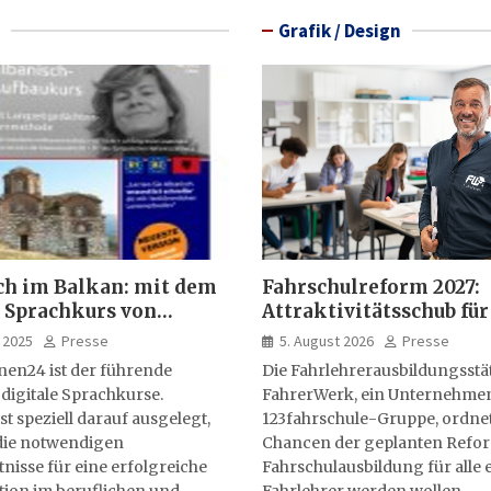
Grafik / Design
ch im Balkan: mit dem
Fahrschulreform 2027:
 Sprachkurs von
Attraktivitätsschub für
lernen24
Fahrlehrerausbildung
 2025
Presse
5. August 2026
Presse
nen24 ist der führende
Die Fahrlehrerausbildungsstä
 digitale Sprachkurse.
FahrerWerk, ein Unternehme
st speziell darauf ausgelegt,
123fahrschule-Gruppe, ordnet
ie notwendigen
Chancen der geplanten Refo
isse für eine erfolgreiche
Fahrschulausbildung für alle e