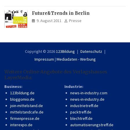
Future&Trends in Berlin
9. August 2011
Presse
Copyright © 2026
123Bildung
Datenschutz
Impressum
|
Mediadaten - Werbung
Weitere Online-Angebote des Verlagshauses
LayerMedia:
Business:
Industrie:
123bildung.de
news-in-industry.com
bloggomio.de
news-in-industry.de
join-mittelstand.de
industrietreff.de
mittelstandcafe.de
packtreff.de
firmenpresse.de
blechtreff.de
interexpo.de
automatisierungstreff.de