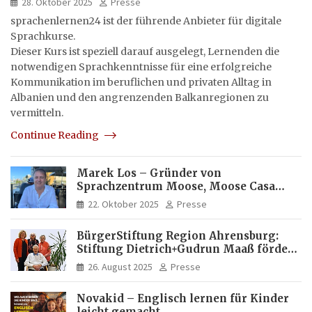
28. Oktober 2025
Presse
sprachenlernen24 ist der führende Anbieter für digitale
Sprachkurse.
Dieser Kurs ist speziell darauf ausgelegt, Lernenden die
notwendigen Sprachkenntnisse für eine erfolgreiche
Kommunikation im beruflichen und privaten Alltag in
Albanien und den angrenzenden Balkanregionen zu
vermitteln.
Continue Reading
Marek Los – Gründer von
Sprachzentrum Moose, Moose Casa
Italia und Apartamento Brasil |
22. Oktober 2025
Presse
Internationaler Experte für Bildung
und Investitionen in Brasilien
BürgerStiftung Region Ahrensburg:
Stiftung Dietrich+Gudrun Maaß fördert
Deutschkenntnisse von Frauen
26. August 2025
Presse
Novakid – Englisch lernen für Kinder
leicht gemacht