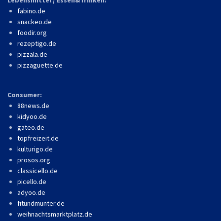
fabino.de
snackeo.de
foodir.org
rezeptigo.de
pizzala.de
pizzaguette.de
Consumer:
88news.de
kidyoo.de
gateo.de
topfreizeit.de
kulturigo.de
prosos.org
classicello.de
picello.de
adyoo.de
fitundmunter.de
weihnachtsmarktplatz.de