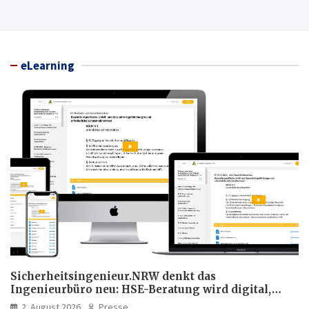
eLearning
Sicherheitsingenieur.NRW denkt das
Ingenieurbüro neu: HSE-Beratung wird digital,
hybrid und multimedial
2. August 2026
Presse