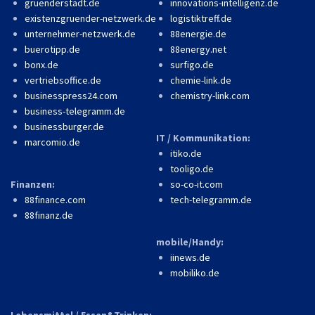
gruenderstadt.de
innovations-intelligenz.de
existenzgruender-netzwerk.de
logistiktreff.de
unternehmer-netzwerk.de
88energie.de
buerotipp.de
88energy.net
bonx.de
surfigo.de
vertriebsoffice.de
chemie-link.de
businesspress24.com
chemistry-link.com
business-telegramm.de
businessburger.de
IT / Kommunikation:
marcomio.de
itiko.de
tooligo.de
Finanzen:
so-co-it.com
88finance.com
tech-telegramm.de
88finanz.de
mobile/Handy:
iinews.de
mobiliko.de
Lebensmittel / Essen&Trinken: