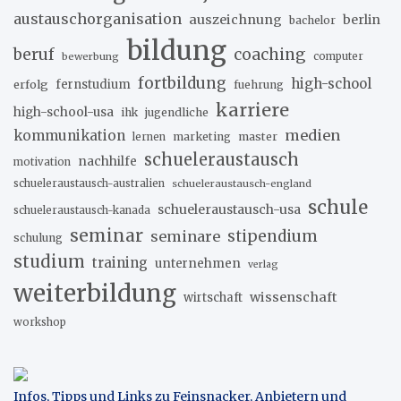
austauschorganisation
auszeichnung
berlin
bachelor
bildung
beruf
coaching
bewerbung
computer
fortbildung
high-school
erfolg
fernstudium
fuehrung
karriere
high-school-usa
ihk
jugendliche
medien
kommunikation
marketing
master
lernen
schueleraustausch
nachhilfe
motivation
schueleraustausch-australien
schueleraustausch-england
schule
schueleraustausch-usa
schueleraustausch-kanada
seminar
stipendium
seminare
schulung
studium
training
unternehmen
verlag
weiterbildung
wissenschaft
wirtschaft
workshop
Infos, Tipps und Links zu Feinsnacker, Anbietern und