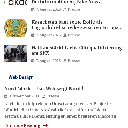
Desinformationen, Fake News,
manipulierte Inhalte | dpa-Akademie
7. August 2026
Presse
Kasachstan baut seine Rolle als
Logistikdrehscheibe zwischen Europa
und Asien aus
7. August 2026
Presse
Haitian stärkt Fachkräftequalifizierung
am SKZ
7. August 2026
Presse
Web Design
NordFabrik – Das Web zeigt Nord !
8. November 2011
Presse
Nach der erfolgreichen Umsetzung diverser Projekte
bündelt die Firma NordFabrik ihre Kräfte und bietet
erstmals Ihre Dienstleistungen einer breiteren Masse an.
Continue Reading