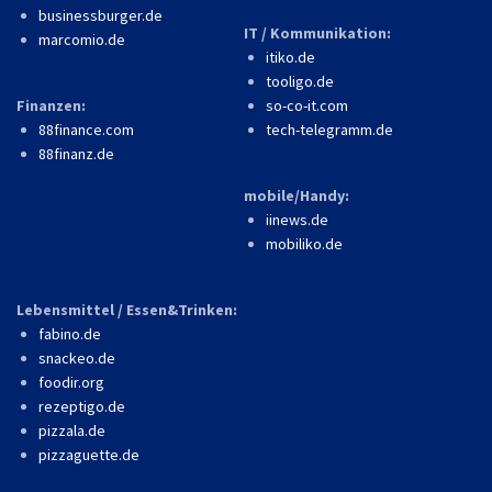
businessburger.de
IT / Kommunikation:
marcomio.de
itiko.de
tooligo.de
Finanzen:
so-co-it.com
88finance.com
tech-telegramm.de
88finanz.de
mobile/Handy:
iinews.de
mobiliko.de
Lebensmittel / Essen&Trinken:
fabino.de
snackeo.de
foodir.org
rezeptigo.de
pizzala.de
pizzaguette.de