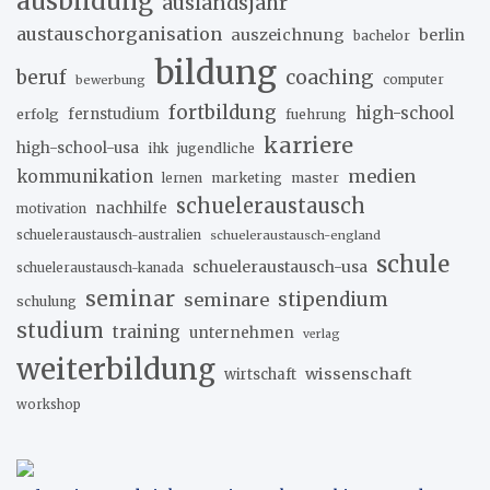
ausbildung
auslandsjahr
austauschorganisation
auszeichnung
berlin
bachelor
bildung
beruf
coaching
bewerbung
computer
fortbildung
high-school
erfolg
fernstudium
fuehrung
karriere
high-school-usa
ihk
jugendliche
medien
kommunikation
marketing
master
lernen
schueleraustausch
nachhilfe
motivation
schueleraustausch-australien
schueleraustausch-england
schule
schueleraustausch-usa
schueleraustausch-kanada
seminar
stipendium
seminare
schulung
studium
training
unternehmen
verlag
weiterbildung
wissenschaft
wirtschaft
workshop