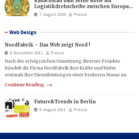
Kasachstan baut seine Rolle als
Logistikdrehscheibe zwischen Europa
und Asien aus
7. August 2026
Presse
Web Design
NordFabrik – Das Web zeigt Nord !
8. November 2011
Presse
Nach der erfolgreichen Umsetzung diverser Projekte
bündelt die Firma NordFabrik ihre Kräfte und bietet
erstmals Ihre Dienstleistungen einer breiteren Masse an.
Continue Reading
Future&Trends in Berlin
9. August 2011
Presse