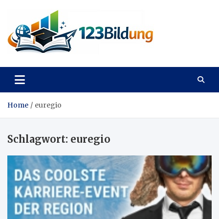
Skip
to
content
123Bildung
News und Infos aus dem Bildungswesen
Home
euregio
Schlagwort:
euregio