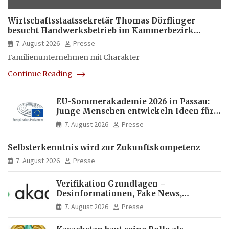
Wirtschaftsstaatssekretär Thomas Dörflinger
besucht Handwerksbetrieb im Kammerbezirk
Freiburg
7. August 2026
Presse
Familienunternehmen mit Charakter
Continue Reading
EU-Sommerakademie 2026 in Passau:
Junge Menschen entwickeln Ideen für
Europas Zukunft
7. August 2026
Presse
Selbsterkenntnis wird zur Zukunftskompetenz
7. August 2026
Presse
Verifikation Grundlagen –
Desinformationen, Fake News,
manipulierte Inhalte | dpa-Akademie
7. August 2026
Presse