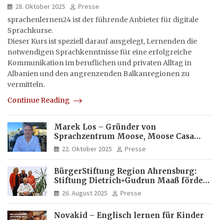
28. Oktober 2025
Presse
sprachenlernen24 ist der führende Anbieter für digitale
Sprachkurse.
Dieser Kurs ist speziell darauf ausgelegt, Lernenden die
notwendigen Sprachkenntnisse für eine erfolgreiche
Kommunikation im beruflichen und privaten Alltag in
Albanien und den angrenzenden Balkanregionen zu
vermitteln.
Continue Reading
Marek Los – Gründer von
Sprachzentrum Moose, Moose Casa
Italia und Apartamento Brasil |
22. Oktober 2025
Presse
Internationaler Experte für Bildung
und Investitionen in Brasilien
BürgerStiftung Region Ahrensburg:
Stiftung Dietrich+Gudrun Maaß fördert
Deutschkenntnisse von Frauen
26. August 2025
Presse
Novakid – Englisch lernen für Kinder