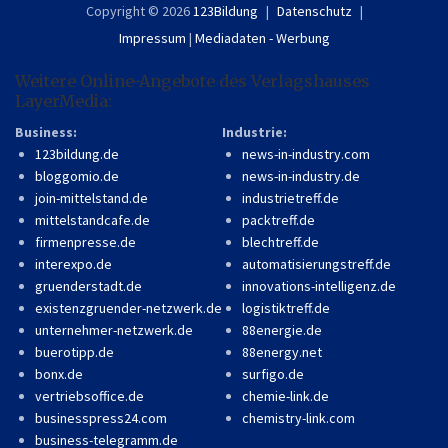
Copyright © 2026
123Bildung
Datenschutz
Impressum
|
Mediadaten - Werbung
Weitere Online-Angebote des Verlagshauses
LayerMedia:
Business:
Industrie:
123bildung.de
news-in-industry.com
bloggomio.de
news-in-industry.de
join-mittelstand.de
industrietreff.de
mittelstandcafe.de
packtreff.de
firmenpresse.de
blechtreff.de
interexpo.de
automatisierungstreff.de
gruenderstadt.de
innovations-intelligenz.de
existenzgruender-netzwerk.de
logistiktreff.de
unternehmer-netzwerk.de
88energie.de
buerotipp.de
88energy.net
bonx.de
surfigo.de
vertriebsoffice.de
chemie-link.de
businesspress24.com
chemistry-link.com
business-telegramm.de