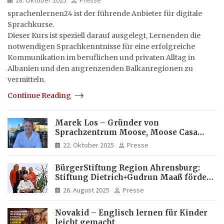
sprachenlernen24 ist der führende Anbieter für digitale
Sprachkurse.
Dieser Kurs ist speziell darauf ausgelegt, Lernenden die
notwendigen Sprachkenntnisse für eine erfolgreiche
Kommunikation im beruflichen und privaten Alltag in
Albanien und den angrenzenden Balkanregionen zu
vermitteln.
Continue Reading
Marek Los – Gründer von
Sprachzentrum Moose, Moose Casa
Italia und Apartamento Brasil |
22. Oktober 2025
Presse
Internationaler Experte für Bildung
und Investitionen in Brasilien
BürgerStiftung Region Ahrensburg:
Stiftung Dietrich+Gudrun Maaß fördert
Deutschkenntnisse von Frauen
26. August 2025
Presse
Novakid – Englisch lernen für Kinder
leicht gemacht