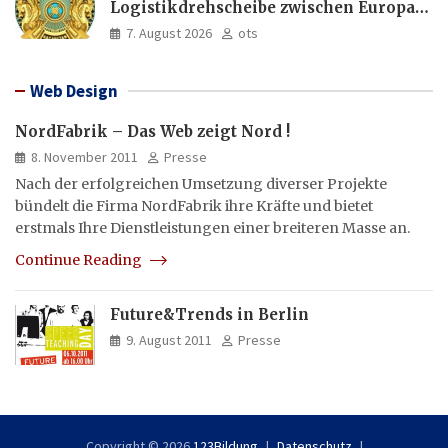
Logistikdrehscheibe zwischen Europa
und Asien aus
7. August 2026
ots
Web Design
NordFabrik – Das Web zeigt Nord !
8. November 2011
Presse
Nach der erfolgreichen Umsetzung diverser Projekte
bündelt die Firma NordFabrik ihre Kräfte und bietet
erstmals Ihre Dienstleistungen einer breiteren Masse an.
Continue Reading
Future&Trends in Berlin
9. August 2011
Presse
Copyright © 2026
123Bildung
Datenschutz