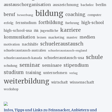
austauschorganisation
auszeichnung
berlin
bachelor
bildung
beruf
coaching
bewerbung
computer
fortbildung
high-school
erfolg
fernstudium
fuehrung
karriere
high-school-usa
ihk
jugendliche
medien
kommunikation
marketing
master
lernen
schueleraustausch
nachhilfe
motivation
schueleraustausch-australien
schueleraustausch-england
schule
schueleraustausch-usa
schueleraustausch-kanada
seminar
stipendium
seminare
schulung
studium
training
unternehmen
verlag
weiterbildung
wissenschaft
wirtschaft
workshop
Infos, Tipps und Links zu Feinsnacker, Anbietern und