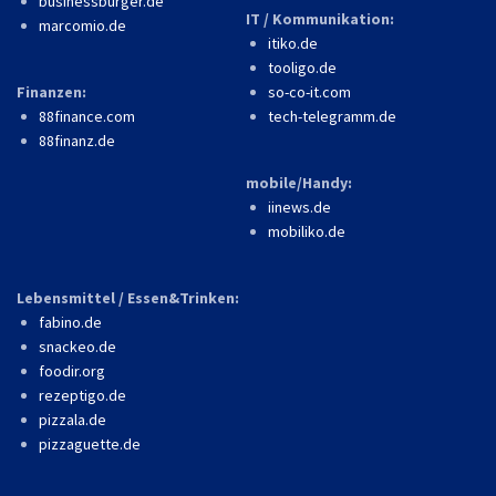
businessburger.de
IT / Kommunikation:
marcomio.de
itiko.de
tooligo.de
Finanzen:
so-co-it.com
88finance.com
tech-telegramm.de
88finanz.de
mobile/Handy:
iinews.de
mobiliko.de
Lebensmittel / Essen&Trinken:
fabino.de
snackeo.de
foodir.org
rezeptigo.de
pizzala.de
pizzaguette.de