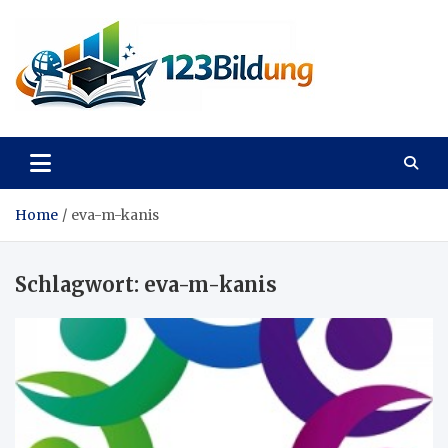
Skip
to
content
123Bildung
News und Infos aus dem Bildungswesen
Home
eva-m-kanis
Schlagwort:
eva-m-kanis