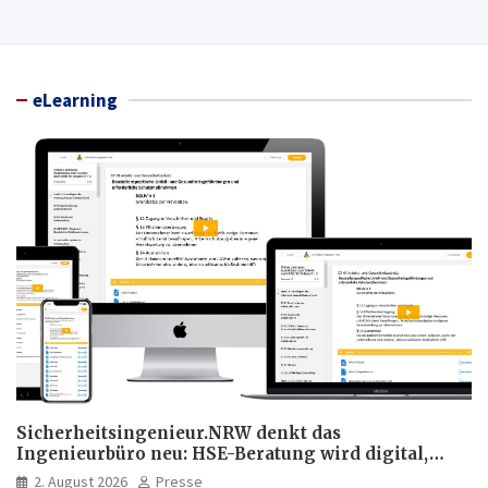
eLearning
Sicherheitsingenieur.NRW denkt das
Ingenieurbüro neu: HSE-Beratung wird digital,
hybrid und multimedial
2. August 2026
Presse