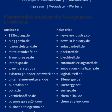
Impressum
|
Mediadaten - Werbung
Weitere Online-Angebote des Verlagshauses
LayerMedia:
Business:
Industrie:
123bildung.de
news-in-industry.com
bloggomio.de
news-in-industry.de
join-mittelstand.de
industrietreff.de
mittelstandcafe.de
packtreff.de
firmenpresse.de
blechtreff.de
interexpo.de
automatisierungstreff.de
gruenderstadt.de
innovations-intelligenz.de
existenzgruender-netzwerk.de
logistiktreff.de
unternehmer-netzwerk.de
88energie.de
buerotipp.de
88energy.net
bonx.de
surfigo.de
vertriebsoffice.de
chemie-link.de
businesspress24.com
chemistry-link.com
business-telegramm.de