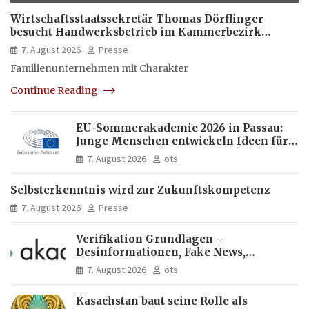
Wirtschaftsstaatssekretär Thomas Dörflinger
besucht Handwerksbetrieb im Kammerbezirk
Freiburg
7. August 2026
Presse
Familienunternehmen mit Charakter
Continue Reading
EU-Sommerakademie 2026 in Passau:
Junge Menschen entwickeln Ideen für
Europas Zukunft
7. August 2026
ots
Selbsterkenntnis wird zur Zukunftskompetenz
7. August 2026
Presse
Verifikation Grundlagen –
Desinformationen, Fake News,
manipulierte Inhalte | dpa-Akademie
7. August 2026
ots
Kasachstan baut seine Rolle als