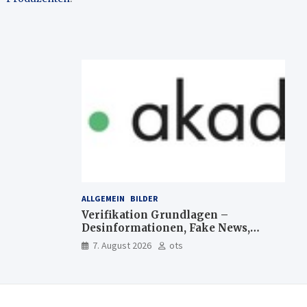
ALLGEMEIN
BILDER
Verifikation Grundlagen –
Desinformationen, Fake News,
manipulierte Inhalte | dpa-
7. August 2026
ots
Akademie