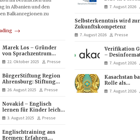
on im beruflichen und
Menschen ent
7. August 2026
tag in Albanien und den
Ideen für Eur
en Balkanregionen zu
Zukunft
Selbsterkenntnis wird zur
Zukunftskompetenz
eading
7. August 2026
Presse
Marek Los – Gründer
Verifikation 
von Sprachzentrum
– Desinforma
Moose, Moose Casa
Fake News, ma
22. Oktober 2025
Presse
7. August 2026
Italia und Apartamento
Inhalte | dpa
Brasil | Internationaler
BürgerStiftung Region
Kasachstan ba
Experte für Bildung und
Ahrensburg: Stiftung
Rolle als
Investitionen in
Dietrich+Gudrun Maaß
Logistikdrehs
Brasilien
26. August 2025
Presse
7. August 2026
fördert
zwischen Eur
Deutschkenntnisse von
Asien aus
Novakid – Englisch
Frauen
lernen für Kinder leicht
gemacht
3. August 2025
Presse
Englischtraining aus
Bremen: Erfahren,