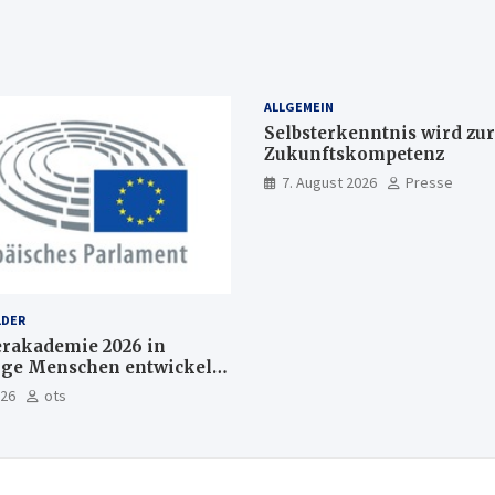
ALLGEMEIN
Selbsterkenntnis wird zur
Zukunftskompetenz
7. August 2026
Presse
LDER
akademie 2026 in
nge Menschen entwickeln
Europas Zukunft
026
ots