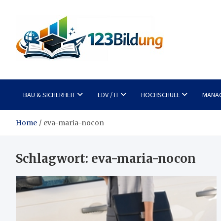
Skip
to
content
123Bildung
News und Infos aus dem Bildungswesen
BAU & SICHERHEIT
EDV / IT
HOCHSCHULE
MANA
Home
eva-maria-nocon
Schlagwort:
eva-maria-nocon