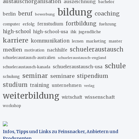
austauschorganisation
auszeichnung
bachelor
bildung
beruf
coaching
berlin
bewerbung
fortbildung
erfolg
fernstudium
fuehrung
computer
high-school
high-school-usa
ihk
jugendliche
karriere
kommunikation
marketing
master
lernen
schueleraustausch
medien
nachhilfe
motivation
schueleraustausch-australien
schueleraustausch-england
schule
schueleraustausch-usa
schueleraustausch-kanada
seminar
stipendium
seminare
schulung
studium
training
unternehmen
verlag
weiterbildung
wissenschaft
wirtschaft
workshop
Infos, Tipps und Links zu Feinsnacker, Anbietern und
Produzenten
.