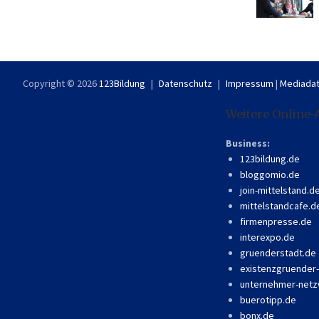
Copyright © 2026
123Bildung
Datenschutz
Impressum
|
Mediadat
Weitere Online-
Business:
123bildung.de
bloggomio.de
join-mittelstand.d
mittelstandcafe.d
firmenpresse.de
interexpo.de
gruenderstadt.de
existenzgruender
unternehmer-netz
buerotipp.de
bonx.de