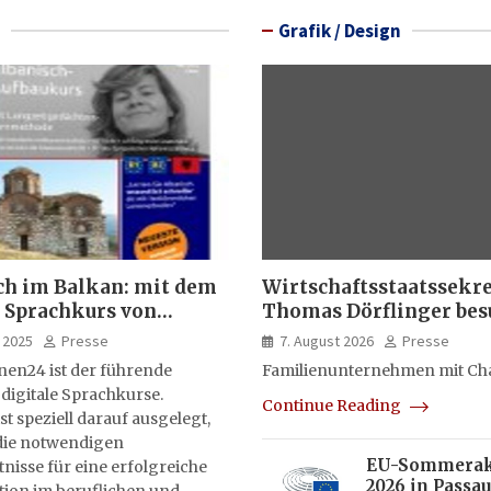
Grafik / Design
ch im Balkan: mit dem
Wirtschaftsstaatssekr
 Sprachkurs von
Thomas Dörflinger bes
lernen24
Handwerksbetrieb im
 2025
Presse
7. August 2026
Presse
Kammerbezirk Freibur
nen24 ist der führende
Familienunternehmen mit Ch
 digitale Sprachkurse.
Continue Reading
st speziell darauf ausgelegt,
ie notwendigen
EU-Sommera
isse für eine erfolgreiche
2026 in Passau