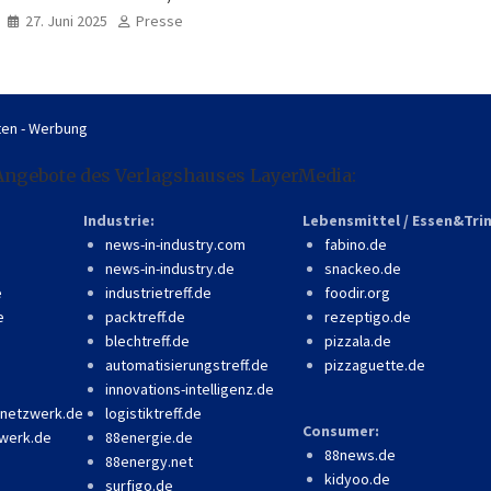
professionell, online
27. Juni 2025
Presse
zugänglich
en - Werbung
Angebote des Verlagshauses LayerMedia:
Industrie:
Lebensmittel / Essen&Tri
news-in-industry.com
fabino.de
news-in-industry.de
snackeo.de
e
industrietreff.de
foodir.org
e
packtreff.de
rezeptigo.de
blechtreff.de
pizzala.de
automatisierungstreff.de
pizzaguette.de
innovations-intelligenz.de
-netzwerk.de
logistiktreff.de
Consumer:
werk.de
88energie.de
88news.de
88energy.net
kidyoo.de
surfigo.de