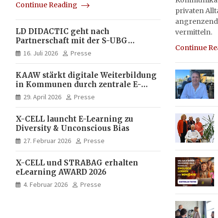
Kommunikati
Continue Reading
privaten All
angrenzend
LD DIDACTIC geht nach
vermitteln.
Partnerschaft mit der S-UBG
Continue R
vollständig in Unternehmerhand
16. Juli 2026
Presse
KAAW stärkt digitale Weiterbildung
in Kommunen durch zentrale E-
Learning Plattform von X-CELL
29. April 2026
Presse
X-CELL launcht E-Learning zu
Diversity & Unconscious Bias
27. Februar 2026
Presse
X-CELL und STRABAG erhalten
eLearning AWARD 2026
4. Februar 2026
Presse