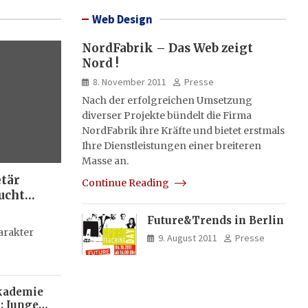
Web Design
NordFabrik – Das Web zeigt
Nord !
8. November 2011
Presse
Nach der erfolgreichen Umsetzung
diverser Projekte bündelt die Firma
NordFabrik ihre Kräfte und bietet erstmals
Ihre Dienstleistungen einer breiteren
Masse an.
etär
Continue Reading
ucht
Future&Trends in Berlin
g
arakter
9. August 2011
Presse
kademie
: Junge