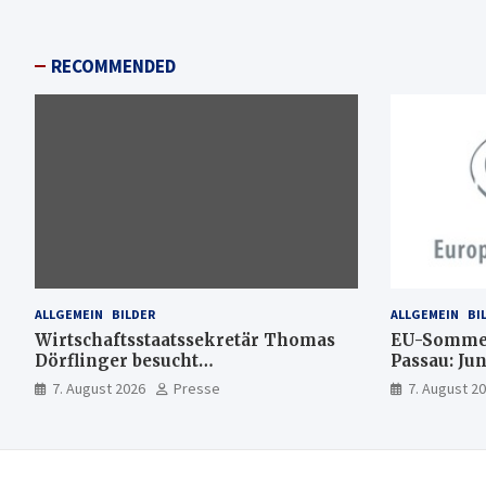
RECOMMENDED
ALLGEMEIN
BILDER
ALLGEMEIN
BI
Wirtschaftsstaatssekretär Thomas
EU-Sommer
Dörflinger besucht
Passau: Ju
Handwerksbetrieb im
Ideen für 
7. August 2026
Presse
7. August 2
Kammerbezirk Freiburg