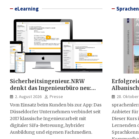
eLearning
Sprachen
Sicherheitsingenieur.NRW
Erfolgrei
denkt das Ingenieurbüro neu:
Albanisch
HSE-Beratung wird digital,
sprachen
2. August 2026
Presse
28. Oktober
hybrid und multimedial
Vom Einsatz beim Kunden bis zur App: Das
sprachenler
Düsseldorfer Unternehmen verbindet seit
Anbieter für
2017 klassische Ingenieurarbeit mit
Dieser Kurs i
digitaler SiFa-Betreuung, hybrider
Lernenden d
Ausbildung und eigenen Fachmedien.
Sprachkenntn