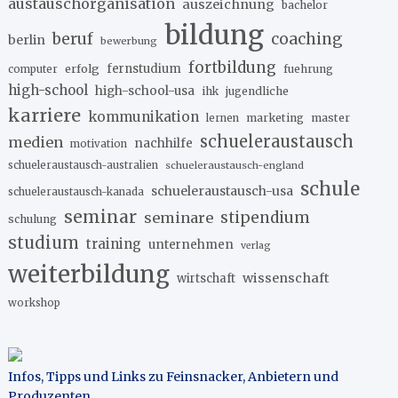
austauschorganisation
auszeichnung
bachelor
bildung
beruf
coaching
berlin
bewerbung
fortbildung
erfolg
fernstudium
fuehrung
computer
high-school
high-school-usa
ihk
jugendliche
karriere
kommunikation
marketing
master
lernen
schueleraustausch
medien
nachhilfe
motivation
schueleraustausch-australien
schueleraustausch-england
schule
schueleraustausch-usa
schueleraustausch-kanada
seminar
stipendium
seminare
schulung
studium
training
unternehmen
verlag
weiterbildung
wissenschaft
wirtschaft
workshop
Infos, Tipps und Links zu Feinsnacker, Anbietern und
Produzenten
.