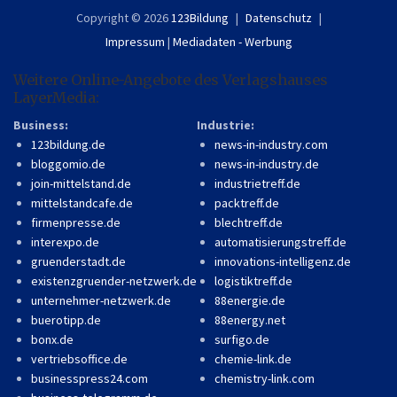
Copyright © 2026
123Bildung
Datenschutz
Impressum
|
Mediadaten - Werbung
Weitere Online-Angebote des Verlagshauses
LayerMedia:
Business:
Industrie:
123bildung.de
news-in-industry.com
bloggomio.de
news-in-industry.de
join-mittelstand.de
industrietreff.de
mittelstandcafe.de
packtreff.de
firmenpresse.de
blechtreff.de
interexpo.de
automatisierungstreff.de
gruenderstadt.de
innovations-intelligenz.de
existenzgruender-netzwerk.de
logistiktreff.de
unternehmer-netzwerk.de
88energie.de
buerotipp.de
88energy.net
bonx.de
surfigo.de
vertriebsoffice.de
chemie-link.de
businesspress24.com
chemistry-link.com