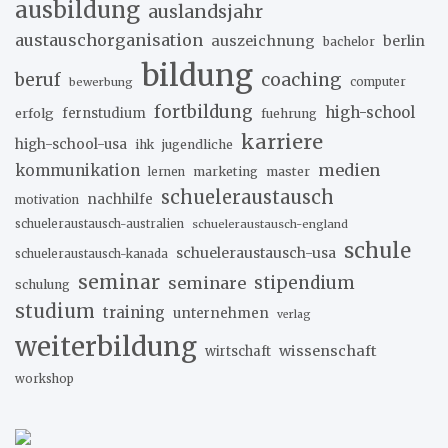
ausbildung
auslandsjahr
austauschorganisation
auszeichnung
berlin
bachelor
bildung
beruf
coaching
bewerbung
computer
fortbildung
high-school
erfolg
fernstudium
fuehrung
karriere
high-school-usa
ihk
jugendliche
medien
kommunikation
marketing
master
lernen
schueleraustausch
nachhilfe
motivation
schueleraustausch-australien
schueleraustausch-england
schule
schueleraustausch-usa
schueleraustausch-kanada
seminar
stipendium
seminare
schulung
studium
training
unternehmen
verlag
weiterbildung
wissenschaft
wirtschaft
workshop