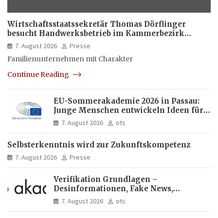
Wirtschaftsstaatssekretär Thomas Dörflinger
besucht Handwerksbetrieb im Kammerbezirk
Freiburg
7. August 2026
Presse
Familienunternehmen mit Charakter
Continue Reading
EU-Sommerakademie 2026 in Passau:
Junge Menschen entwickeln Ideen für
Europas Zukunft
7. August 2026
ots
Selbsterkenntnis wird zur Zukunftskompetenz
7. August 2026
Presse
Verifikation Grundlagen –
Desinformationen, Fake News,
manipulierte Inhalte | dpa-Akademie
7. August 2026
ots