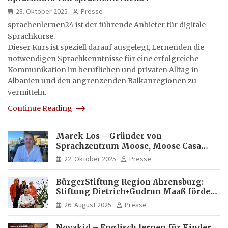
28. Oktober 2025
Presse
sprachenlernen24 ist der führende Anbieter für digitale
Sprachkurse.
Dieser Kurs ist speziell darauf ausgelegt, Lernenden die
notwendigen Sprachkenntnisse für eine erfolgreiche
Kommunikation im beruflichen und privaten Alltag in
Albanien und den angrenzenden Balkanregionen zu
vermitteln.
Continue Reading
Marek Los – Gründer von
Sprachzentrum Moose, Moose Casa
Italia und Apartamento Brasil |
22. Oktober 2025
Presse
Internationaler Experte für Bildung
und Investitionen in Brasilien
BürgerStiftung Region Ahrensburg:
Stiftung Dietrich+Gudrun Maaß fördert
Deutschkenntnisse von Frauen
26. August 2025
Presse
Novakid – Englisch lernen für Kinder