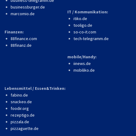
business-telegramm.de
businessburger.de
IT / Kommunikation:
marcomio.de
itiko.de
tooligo.de
Finanzen:
so-co-it.com
88finance.com
tech-telegramm.de
88finanz.de
mobile/Handy:
iinews.de
mobiliko.de
Lebensmittel / Essen&Trinken:
fabino.de
snackeo.de
foodir.org
rezeptigo.de
pizzala.de
pizzaguette.de