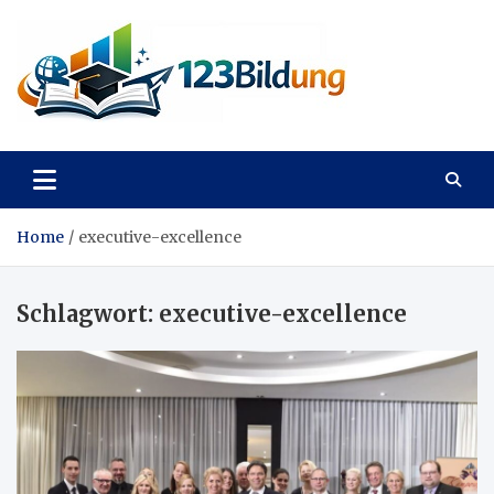
Skip
to
content
123Bildung
News und Infos aus dem Bildungswesen
Home
executive-excellence
Schlagwort:
executive-excellence